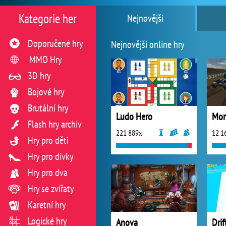
Kategorie her
Nejnovější
Doporučené hry
Nejnovější online hry
MMO Hry
3D hry
Bojové hry
Brutální hry
Ludo Hero
Flash hry archiv
221 889x
12 1
Hry pro děti
Hry pro dívky
Hry pro dva
Hry se zvířaty
Karetní hry
Logické hry
Anova
Drif