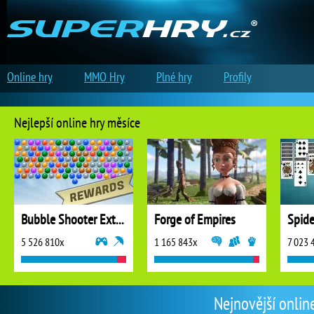
Online hry
MMO Hry
Plné hry
Profily
Nejlepší online hry měsíce
Bubble Shooter Extreme
Forge of Empires
5 526 810x
1 165 843x
7 023 
Nejnovější onlin