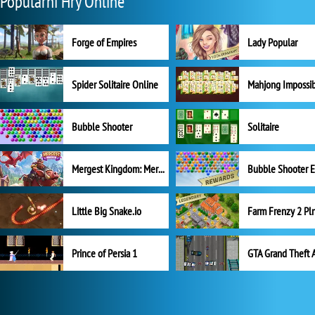
Populární Hry Online
Forge of Empires
Lady Popular
Spider Solitaire Online
Mahjong Impossi
Bubble Shooter
Solitaire
Mergest Kingdom: Merge Puzzle
Little Big Snake.io
Prince of Persia 1
GTA Grand Theft 