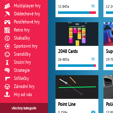
Multiplayer hry
11 845x
12 2
Oddechové hry
Postřehové hry
Retro hry
Skákačky
Sportovní hry
2048 Cards
Sup
Srandičky
26 485x
19 7
Stolní hry
Strategie
Střílečky
Závodní hry
Hry od vás
Point Line
všechny kategorie
3 259x
13 8