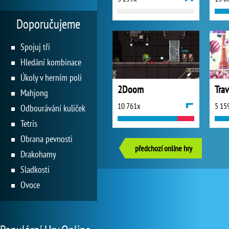
Doporučujeme
Spojuj tři
Hledání kombinace
Úkoly v herním poli
2Doom
Mahjong
10 761x
5 15
Odbourávání kuliček
Tetris
Obrana pevnosti
předchozí online hry
Drakohamy
Sladkosti
Ovoce