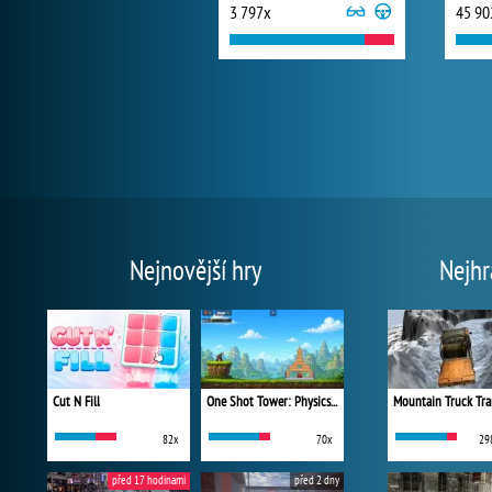
3 797x
45 90
Nejnovější hry
Nejhr
Cut N Fill
One Shot Tower: Physics Destroyer
Mountain Truck Tra
82x
70x
29
před 17 hodinami
před 2 dny