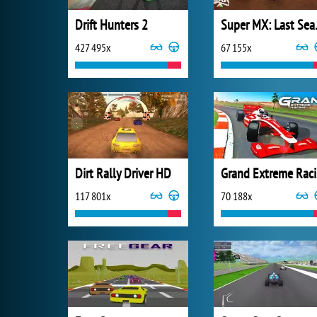
Drift Hunters 2
Super
427 495x
67 155x
Dirt Rally Driver HD
G
117 801x
70 188x