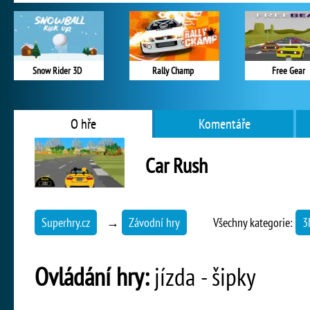
Snow Rider 3D
Rally Champ
Free Gear
O hře
Komentáře
Car Rush
Superhry.cz
→
Závodní hry
Všechny kategorie:
3
Ovládání hry:
jízda - šipky