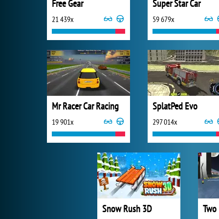
Free Gear
Super Star Car
21 439x
59 679x
Mr Racer Car Racing
SplatPed Evo
19 901x
297 014x
Snow Rush 3D
Two 