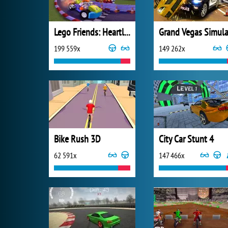
Lego Friends: Heartlake Rush
199 559x
149 262x
Bike Rush 3D
City Car Stunt 4
62 591x
147 466x