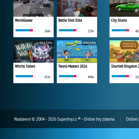
WorldGuessr
Battle Shot Elite
City Stunts
168x
229x
40
před 3 dny
před 4 dny
Witchy Sisters
Tennis Masters 2026
Shortie's Kingdom 
433x
498x
10
Nastavení
© 2004 - 2026 Superhry.cz ® - Online hry zdarma
Online 