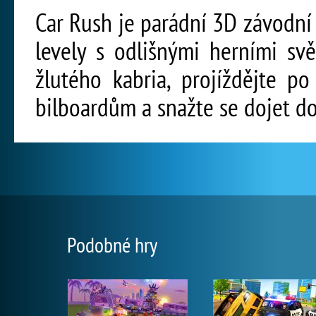
Car Rush je parádní 3D závodní h
levely s odlišnými herními sv
žlutého kabria, projíždějte po
bilboardům a snažte se dojet do 
Podobné hry