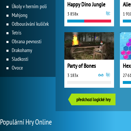
Happy Dino Jungle
Alie
Úkoly v herním poli
3 858x
1 91
Mahjong
Odbourávání kuliček
Tetris
Obrana pevnosti
Drakohamy
Sladkosti
Party of Bones
Hex
Ovoce
3 183x
27 6
předchozí logické hry
Populární Hry Online