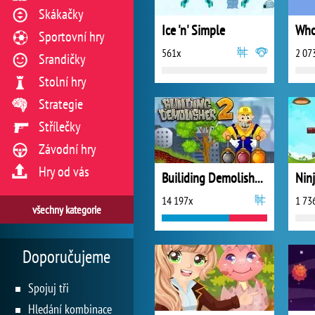
Skákačky
Ice 'n' Simple
Who
Sportovní hry
561x
2 07
Srandičky
Stolní hry
Strategie
Střílečky
Závodní hry
Hry od vás
Builiding Demolisher 2
14 197x
1 73
všechny kategorie
Doporučujeme
Spojuj tři
Hledání kombinace