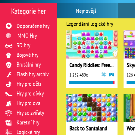
Kategorie her
Nejnovější
Legendární logické hry
Doporučené hry
MMO Hry
3D hry
Bojové hry
Brutální hry
Candy Riddles: Free Match 3 Puzzle
Sky
Flash hry archiv
1 252 489x
126 
Hry pro děti
Hry pro dívky
Hry pro dva
Hry se zvířaty
Karetní hry
Back to Santaland
Wor
Logické hry