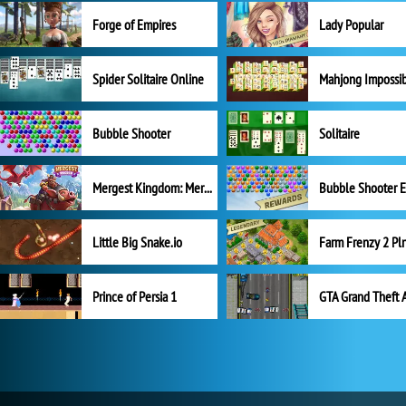
Forge of Empires
Lady Popular
Spider Solitaire Online
Mahjong Impossi
Bubble Shooter
Solitaire
Mergest Kingdom: Merge Puzzle
Little Big Snake.io
Prince of Persia 1
GTA Grand Theft 