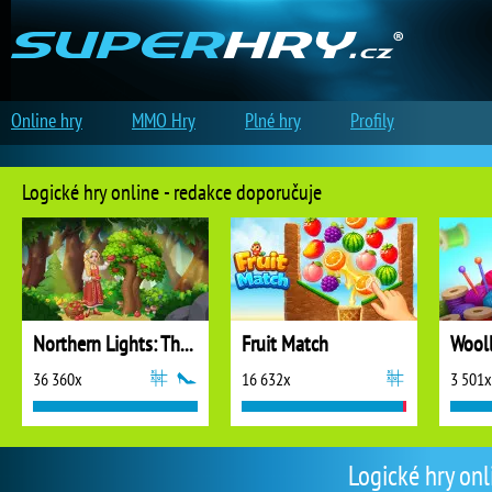
Online hry
MMO Hry
Plné hry
Profily
Logické hry online - redakce doporučuje
Northern Lights: The Secret of the Forest
Fruit Match
36 360x
16 632x
3 501x
Logické hry onl