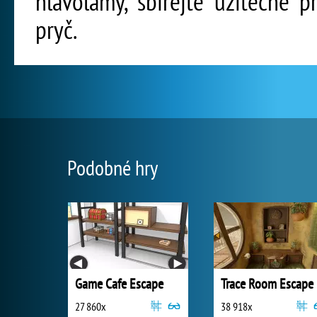
hlavolamy, sbírejte užitečné 
pryč.
Podobné hry
Game Cafe Escape
Trace Room Escape
27 860x
38 918x