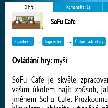
O hře
Komentáře (1)
SoFu Cafe
Superhry.cz
→
Logické hry
→
Únikové adventury
Ovládání hry:
myší
SoFu Cafe je skvěle zpracova
vaším úkolem najít způsob, ja
jménem SoFu Cafe. Prozkoumáve