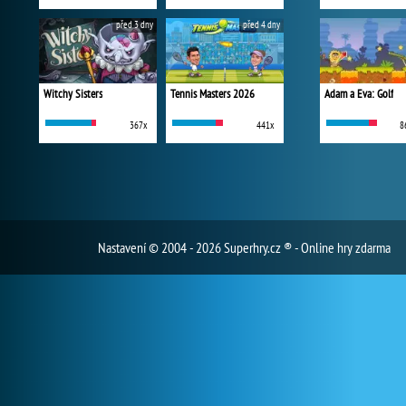
před 3 dny
před 4 dny
Witchy Sisters
Tennis Masters 2026
Adam a Eva: Golf
367x
441x
8
Nastavení
© 2004 - 2026 Superhry.cz ® - Online hry zdarma