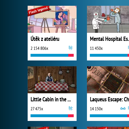
Útěk z ateliéru
Mental 
2 154 806x
11 450x
Little Cabin in the Woods - A Forgotten Hill Tale
27 475x
14 150x