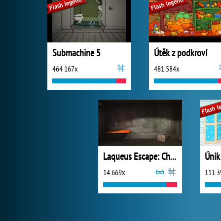
Submachine 5
Útěk z podkroví
464 167x
481 584x
Laqueus Escape: Chapter 1
14 669x
111 3