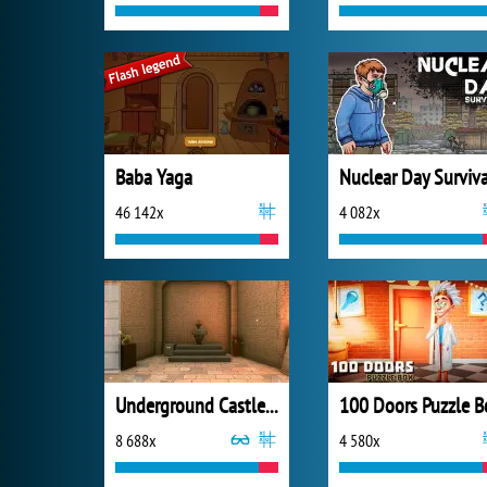
Baba Yaga
Nuclear Day Surviva
46 142x
4 082x
Underground Castle Room Escape
100 Doors Puzzle B
8 688x
4 580x