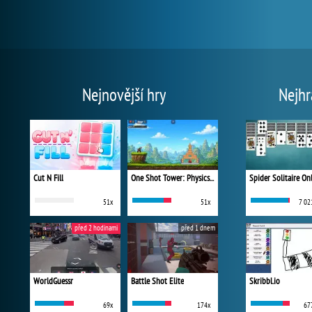
Nejnovější hry
Nejhr
Cut N Fill
One Shot Tower: Physics Destroyer
Spider Solitaire On
51x
51x
7 02
před 2 hodinami
před 1 dnem
WorldGuessr
Battle Shot Elite
Skribbl.io
69x
174x
67