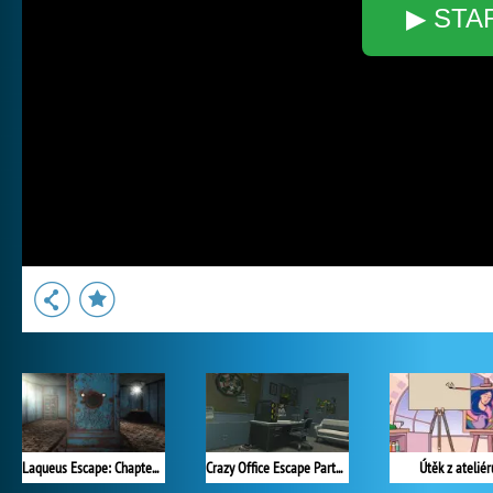
▶ STA
Laqueus Escape: Chapter III
Crazy Office Escape Part 1
Útěk z ateliér