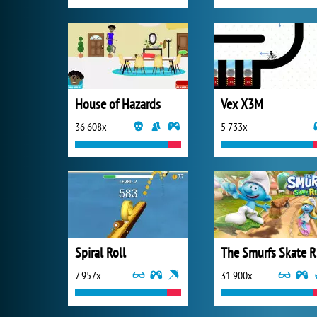
House of Hazards
Vex X3M
36 608x
5 733x
Spiral Roll
T
7 957x
31 900x