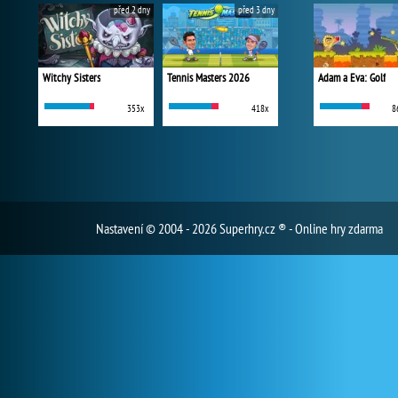
před 2 dny
před 3 dny
Witchy Sisters
Tennis Masters 2026
Adam a Eva: Golf
353x
418x
8
Nastavení
© 2004 - 2026 Superhry.cz ® - Online hry zdarma