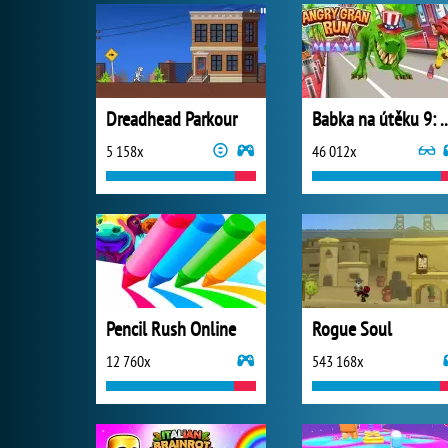
Dreadhead Parkour
Babka na útěku 
5 158x
46 012x
Pencil Rush Online
Rogue Soul
12 760x
543 168x