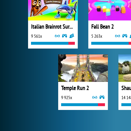
Italian Brainrot Survive Parkour
Fall Bean 2
9 561x
5 263x
Temple Run 2
9 925x
14 14