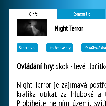
O hře
Komentáře
Night Terror
Superhry.cz
→
Postřehové hry
→
Překážkové dr
Ovládání hry:
skok - levé tlačí
Night Terror je zajímavá postř
králíka utíkat za hluboké a 
Probíhejte herním území, sviť