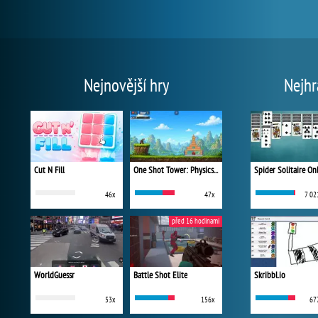
Nejnovější hry
Nejhr
Cut N Fill
One Shot Tower: Physics Destroyer
Spider Solitaire On
46x
47x
7 02
před 16 hodinami
WorldGuessr
Battle Shot Elite
Skribbl.io
53x
156x
67