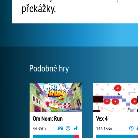
překážky.
Podobné hry
Om Nom: Run
Vex 4
44 350x
146 133x