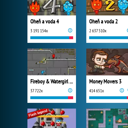
Oheň a voda 4
Oheň a voda 2
3 191 154x
2 637 510x
Fireboy & Watergirl 6: Fairy Tales
Money Movers 3
37 722x
414 651x