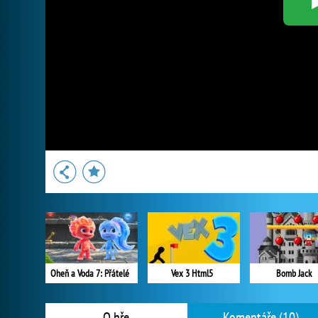
Oheň a Voda 7: Přátelé
Vex 3 Html5
Bomb Jack
O hře
Komentáře (10)