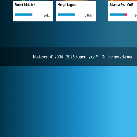
Forest Match 4
Merge Lagoon
Adam a Eva: Golf
861x
1 463x
8
Nastavení
© 2004 - 2026 Superhry.cz ® - Online hry zdarma