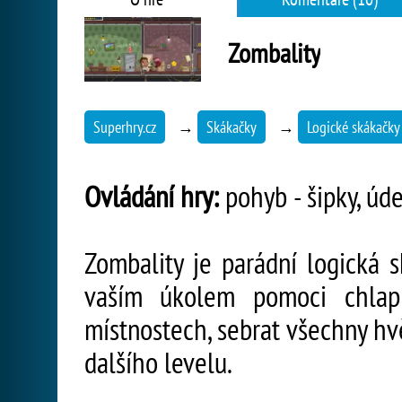
Zombality
Superhry.cz
→
Skákačky
→
Logické skákačky
Ovládání hry:
pohyb - šipky, úder
Zombality je parádní logická 
vaším úkolem pomoci chlapí
místnostech, sebrat všechny hv
dalšího levelu.