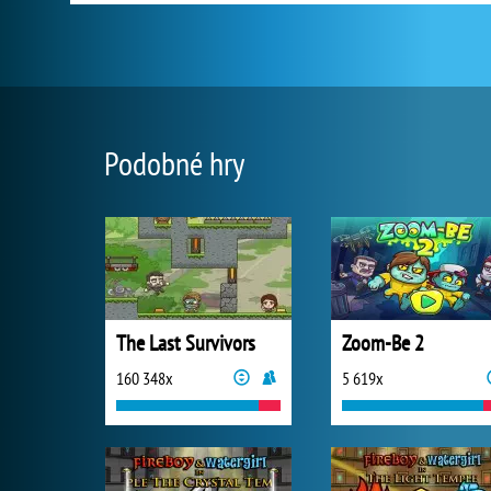
Podobné hry
The Last Survivors
Zoom-Be 2
160 348x
5 619x