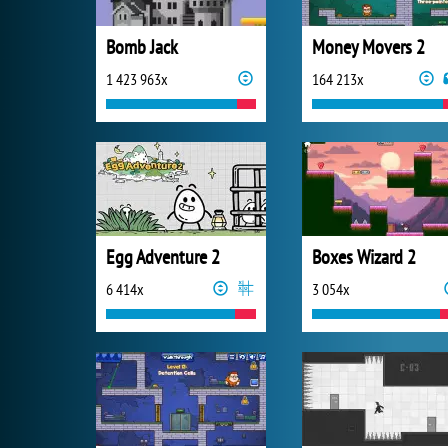
Bomb Jack
Money Movers 2
1 423 963x
164 213x
Egg Adventure 2
Boxes Wizard 2
6 414x
3 054x