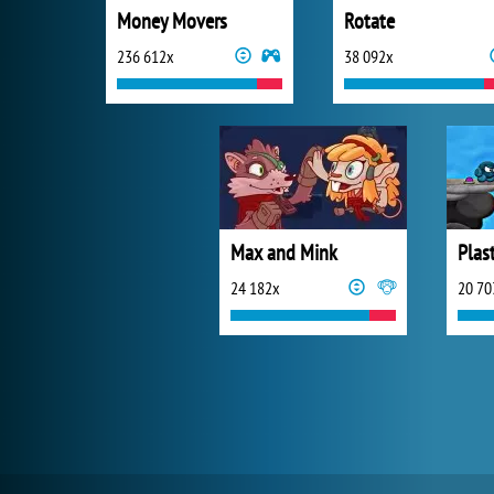
Money Movers
Rotate
236 612x
38 092x
Max and Mink
Plas
24 182x
20 70