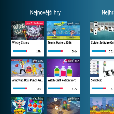
Nejnovější hry
Nejhr
před 17 hodinami
před 2 dny
Witchy Sisters
Tennis Masters 2026
Spider Solitaire On
259x
302x
7 01
před 3 dny
před 4 dny
Annoying Boss Punch Game
Witch Craft Potion Sort
Skribbl.io
309x
637x
67
před 5 dny
před 6 dny