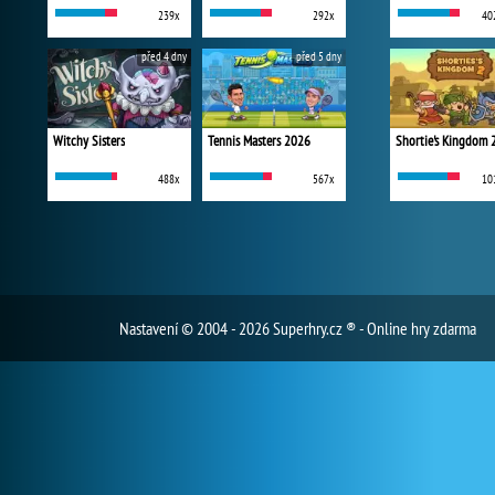
239x
292x
40
před 4 dny
před 5 dny
Witchy Sisters
Tennis Masters 2026
Shortie's Kingdom 
488x
567x
10
Nastavení
© 2004 - 2026 Superhry.cz ® - Online hry zdarma