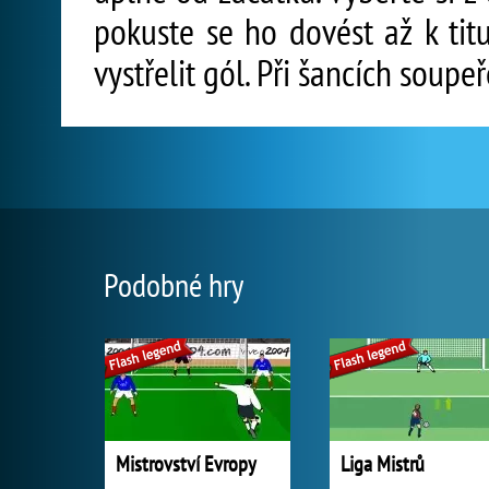
pokuste se ho dovést až k titu
vystřelit gól. Při šancích soup
Podobné hry
Mistrovství Evropy
Liga Mistrů