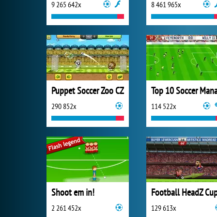
9 265 642x
8 461 965x
Puppet Soccer Zoo CZ
290 852x
114 522x
Shoot em in!
Football HeadZ Cu
2 261 452x
129 613x