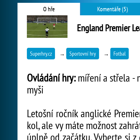
O hře
Komentáře (5)
England Premier L
Superhry.cz
→
Sportovní hry
→
Fotbal
Ovládání hry:
míření a střela - 
myši
Letošní ročník anglické Premi
kol, ale vy máte možnost zahrát
úplně od začátku. Vyberte si z