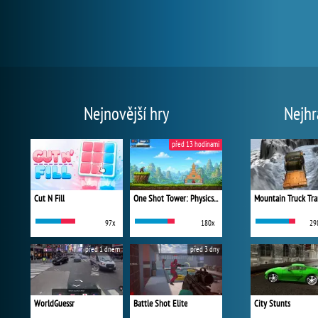
Nejnovější hry
Nejhr
před 13 hodinami
Cut N Fill
One Shot Tower: Physics Destroyer
Mountain Truck Tra
97x
180x
29
před 1 dnem
před 3 dny
WorldGuessr
Battle Shot Elite
City Stunts