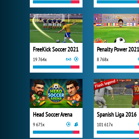
Penalty Power 202
19 764x
8 768x
Head Soccer Arena
Spanish Liga 2016
9 675x
101 617x