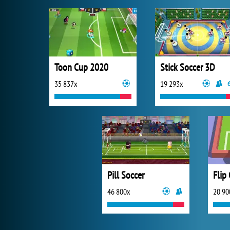
Toon Cup 2020
Stick Soccer 3D
35 837x
19 293x
Pill Soccer
Flip
46 800x
20 90