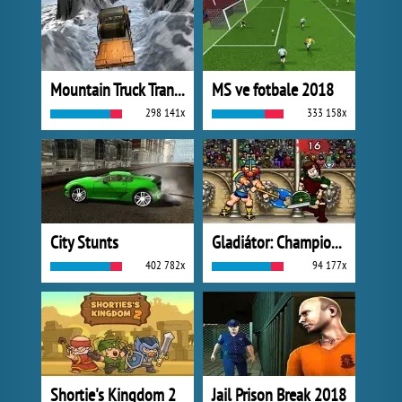
Mountain Truck Transport
MS ve fotbale 2018
298 141x
333 158x
City Stunts
Gladiátor: Champions Sprint
402 782x
94 177x
Shortie's Kingdom 2
Jail Prison Break 2018