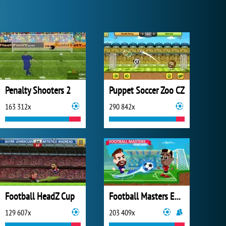
Penalty Shooters 2
Puppet Soccer Zoo CZ
163 312x
290 842x
Football HeadZ Cup
Football Masters Euro 2020
129 607x
203 409x