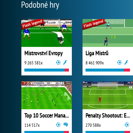
Podobné hry
Mistrovství Evropy
Liga Mistrů
9 265 581x
8 461 909x
Top 10 Soccer Managers
Penalty Shootout: Euro Cup 2016
114 517x
270 588x