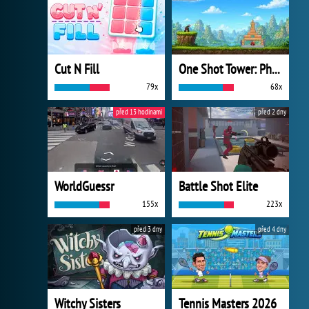
Cut N Fill
One Shot Tower: Physics Destroyer
79x
68x
před 13 hodinami
před 2 dny
WorldGuessr
Battle Shot Elite
155x
223x
před 3 dny
před 4 dny
Witchy Sisters
Tennis Masters 2026