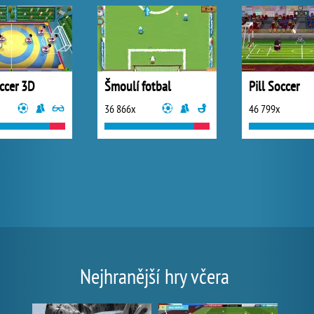
occer 3D
Šmoulí fotbal
Pill Soccer
36 866x
46 799x
Nejhranější hry včera