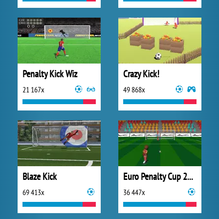
Penalty Kick Wiz
Crazy Kick!
21 167x
49 868x
Blaze Kick
Euro Penalty Cup 2021
69 413x
36 447x