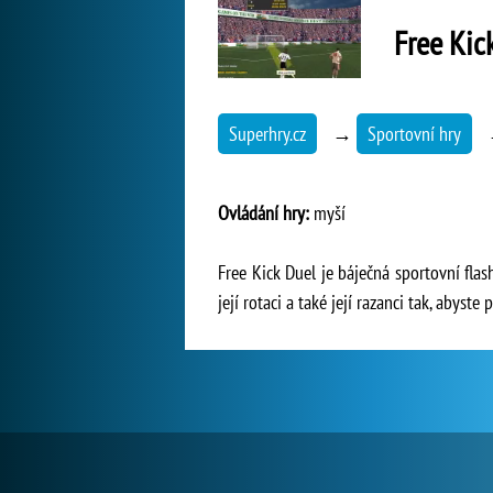
Free Kic
Superhry.cz
→
Sportovní hry
Ovládání hry:
myší
Free Kick Duel je báječná sportovní fla
její rotaci a také její razanci tak, abyste