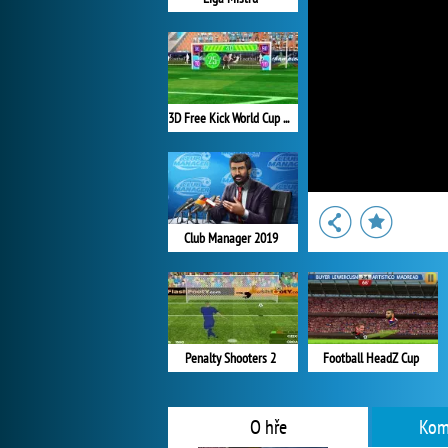
3D Free Kick World Cup 2018
Club Manager 2019
Penalty Shooters 2
Football HeadZ Cup
O hře
Kom