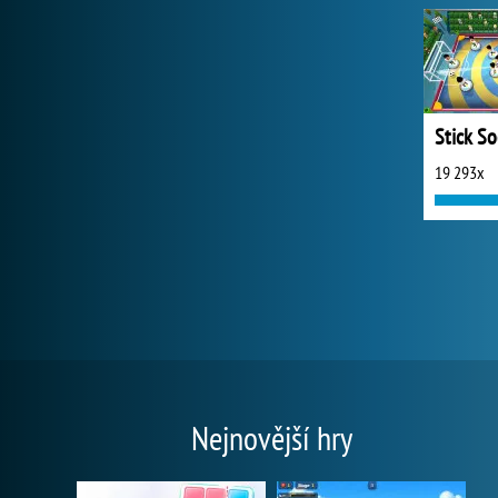
Stick S
19 293x
Nejnovější hry