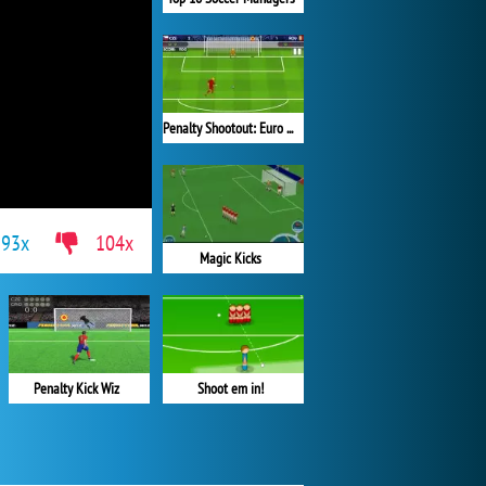
Penalty Shootout: Euro Cup 2016
193x
104x
Magic Kicks
Penalty Kick Wiz
Shoot em in!