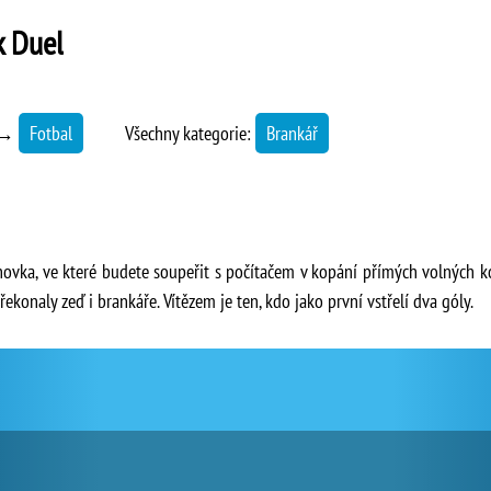
k Duel
→
Fotbal
Všechny kategorie:
Brankář
shovka, ve které budete soupeřit s počítačem v kopání přímých volných k
 překonaly zeď i brankáře. Vítězem je ten, kdo jako první vstřelí dva góly.