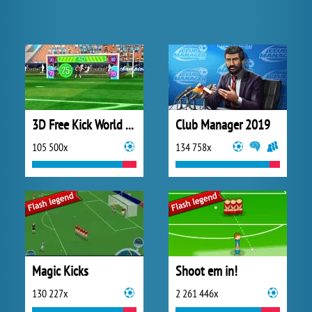
3D Free Kick World Cup 2018
Club Manager 2019
105 500x
134 758x
Magic Kicks
Shoot em in!
130 227x
2 261 446x