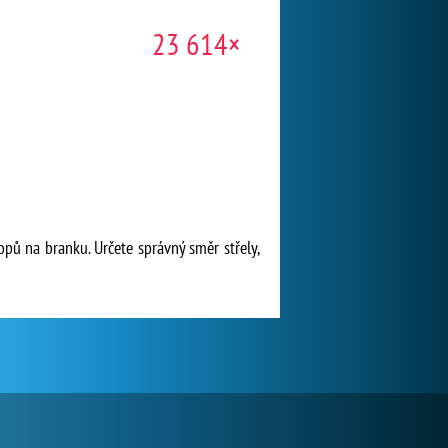
23 614×
opů na branku. Určete správný směr střely,