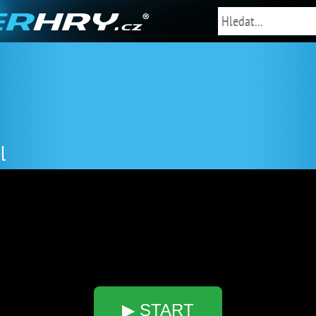
l
▶ START