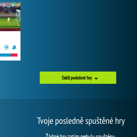
Další podobné hry
Tvoje posledně spuštěné hry
Žádné hry zatím nebyly spuštěny.