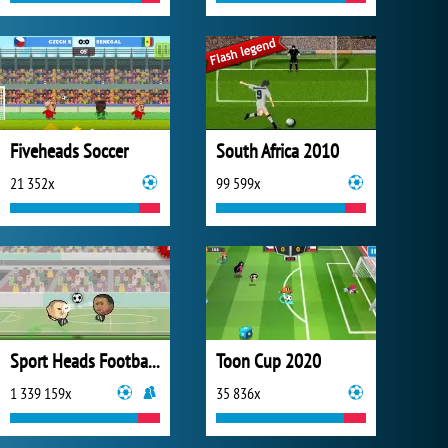
Fiveheads Soccer
South Africa 2010
21 352x
99 599x
Sport Heads Football Championship
Toon Cup 2020
1 339 159x
35 836x