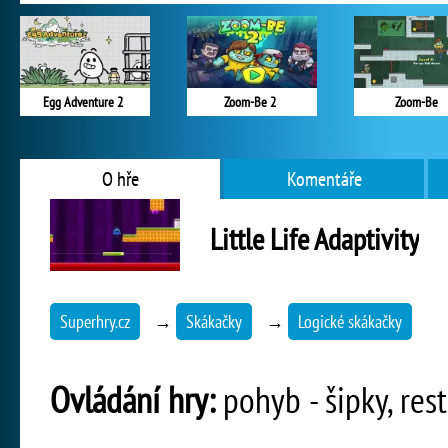
Egg Adventure 2
Zoom-Be 2
Zoom-Be
O hře
Komentáře
Little Life Adaptivity
Superhry.cz
→
Skákačky
→
Logické skákačky
Ovládání hry:
pohyb - šipky, rest