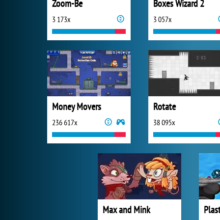
Zoom-Be
Boxes Wizard 2
3 173x
3 057x
Money Movers
Rotate
236 617x
38 095x
Max and Mink
Plas