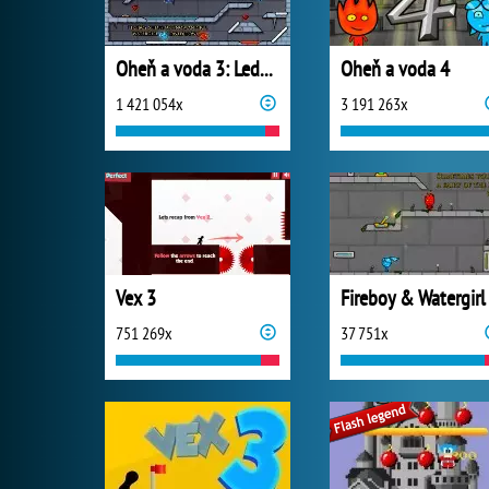
Oheň a voda 3: Ledový chrám
Oheň a voda 4
1 421 054x
3 191 263x
Vex 3
751 269x
37 751x