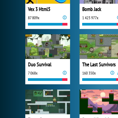
Vex 3 Html5
Bomb Jack
87 809x
1 423 977x
Duo Survival
The Last Survivors
7 068x
160 350x