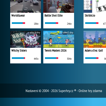
WorldGuessr
Battle Shot Elite
Skribbl.io
186x
246x
67
před 4 dny
před 5 dny
Witchy Sisters
Tennis Masters 2026
Adam a Eva: Golf
445x
504x
8
Nastavení
© 2004 - 2026 Superhry.cz ® - Online hry zdarma