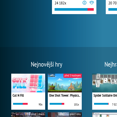
24 182x
20 70
Nejnovější hry
Nejhr
před 3 hodinami
Cut N Fill
One Shot Tower: Physics Destroyer
Spider Solitaire On
90x
101x
7 02
před 1 dnem
před 3 dny