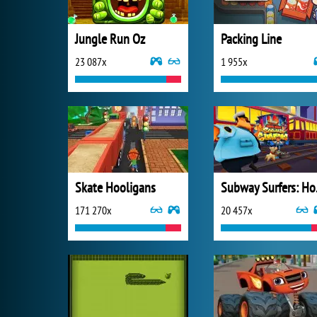
Jungle Run Oz
Packing Line
23 087x
1 955x
Skate Hooligans
Subw
171 270x
20 457x