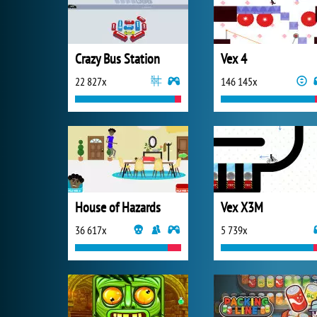
Crazy Bus Station
Vex 4
22 827x
146 145x
House of Hazards
Vex X3M
36 617x
5 739x