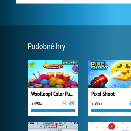
Podobné hry
před 25 dny
Woolloop! Color Puzzle
Pixel Shoot
3 498x
5 599x