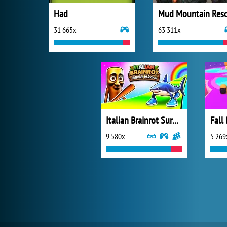
Had
31 665x
63 311x
Italian Brainrot Survive Parkour
Fall
9 580x
5 269