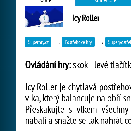
O hře
Komentáře
Icy Roller
Superhry.cz
→
Postřehové hry
→
Superpostře
Ovládání hry:
skok - levé tlačít
Icy Roller je chytlavá postřeh
vlka, který balancuje na obří sn
Přeskakujte s vlkem všechny
nabalí a snažte se tak nahrát c