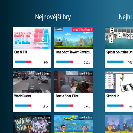
Nejnovější hry
Nejhr
před 5 hodinami
Cut N Fill
One Shot Tower: Physics Destroyer
Spider Solitaire On
90x
113x
7 02
před 1 dnem
před 3 dny
WorldGuessr
Battle Shot Elite
Skribbl.io
191x
254x
67
před 4 dny
před 5 dny