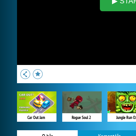
▶ STA
Car Out Jam
Rogue Soul 2
Jungle Run O