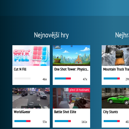
Nejnovější hry
Nejhr
Cut N Fill
One Shot Tower: Physics Destroyer
Mountain Truck Tra
46x
47x
29
před 18 hodinami
WorldGuessr
Battle Shot Elite
City Stunts
53x
161x
40