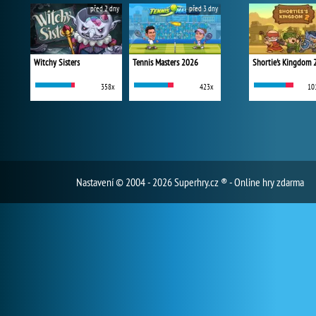
před 2 dny
před 3 dny
Witchy Sisters
Tennis Masters 2026
Shortie's Kingdom 
358x
423x
10
Nastavení
© 2004 - 2026 Superhry.cz ® - Online hry zdarma