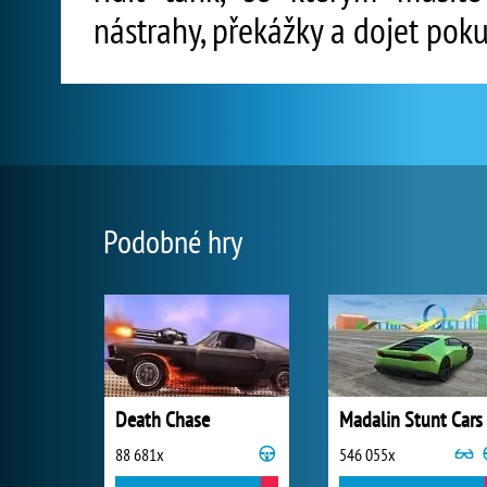
nástrahy, překážky a dojet poku
Podobné hry
Death Chase
Madalin Stunt Cars
88 681x
546 055x