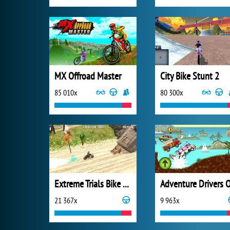
MX Offroad Master
City Bike Stunt 2
85 010x
80 300x
Extreme Trials Bike 2019
21 367x
9 963x