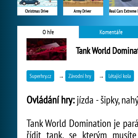
Christmas Drive
Army Driver
Real Cars Extreme 
O hře
Komentáře
Tank World Domina
Superhry.cz
→
Závodní hry
→
Létající kola
Ovládání hry:
jízda - šipky, nah
Tank World Domination je pará
řídit tank, se kterým musít