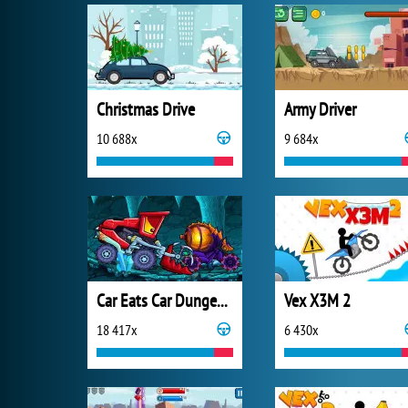
Christmas Drive
Army Driver
10 688x
9 684x
Car Eats Car Dungeon Adventure
Vex X3M 2
18 417x
6 430x