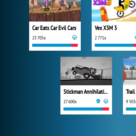
Car Eats Car Evil Cars
Vex X3M 3
23 705x
2 771x
Stickman Annihilation 2
Trail
27 600x
9 503