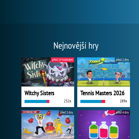
Nejnovější hry
před 14 hodinami
před 2 dny
Witchy Sisters
Tennis Masters 2026
232x
289x
před 3 dny
před 4 dny