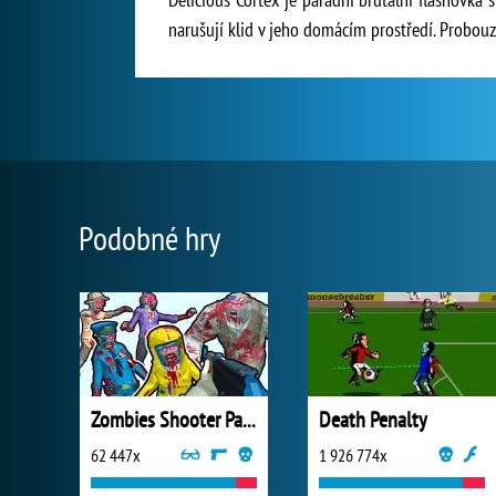
narušují klid v jeho domácím prostředí. Probouz
Podobné hry
Zombies Shooter Part 1
Death Penalty
62 447x
1 926 774x