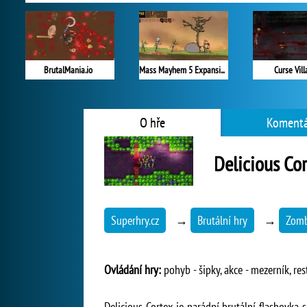
BrutalMania.io
Mass Mayhem 5 Expansion
Curse Vil
O hře
Komentá
Delicious Co
Superhry.cz
→
Brutální hry
→
Zomb
Ovládání hry:
pohyb - šipky, akce - mezerník, rest
Delicious Cortex je parádní brutální flashovka 