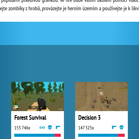
ejte zombíky z hrobů, provázejte je herním územím a používejte je k likvi
Forest Survival
Decision 3
153 746x
147 325x