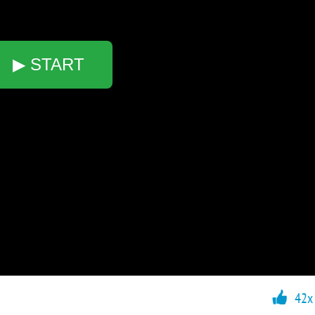
▶ START
42x