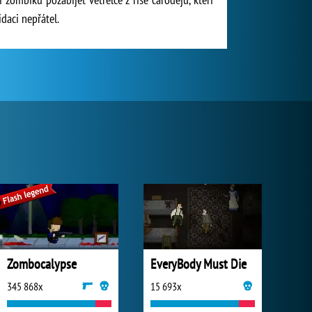
daci nepřátel.
Zombocalypse
EveryBody Must Die
345 868x
15 693x