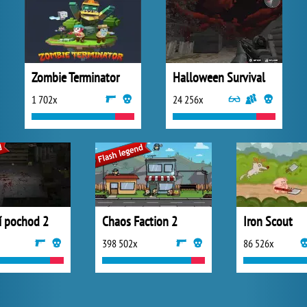
Zombie Terminator
Halloween Survival
1 702x
24 256x
í pochod 2
Chaos Faction 2
Iron Scout
398 502x
86 526x