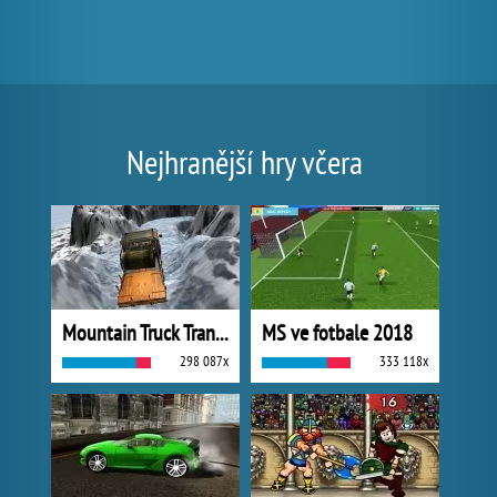
Nejhranější hry včera
Mountain Truck Transport
MS ve fotbale 2018
298 087x
333 118x