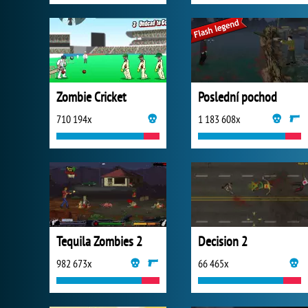
Zombie Cricket
Poslední pochod
710 194x
1 183 608x
Tequila Zombies 2
Decision 2
982 673x
66 465x