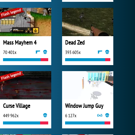
Mass Mayhem 4
Dead Zed
70 401x
393 605x
Curse Village
Window Jump Guy
449 962x
6 127x