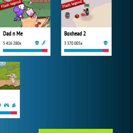
Dad n Me
Boxhead 2
5 416 280x
3 370 005x