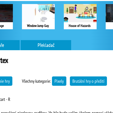
lage
Window Jump Guy
House of Hazards
ře
Překladač
rtex
ie hry
Všechny kategorie:
Pixely
Brutální hry o přežití
art - R
s populární pixelovou grafikou. Ve hře bude vaším úkolem pomoci vládci 