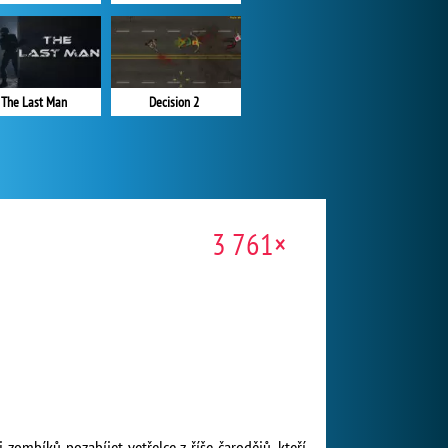
The Last Man
Decision 2
3 761×
zombíků pozabíjet vetřelce z říše čarodějů, kteří