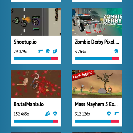
Shootup.io
Zombie Derby Pixel Survival
29 079x
3 763x
BrutalMania.io
Mass Mayhem 5 Expansion
152 465x
312 126x