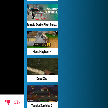
Zombie Derby Pixel Survival
Mass Mayhem 4
Dead Zed
13x
Tequila Zombies 2