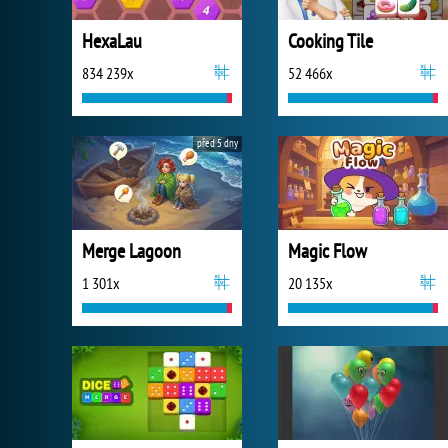
HexaLau
Cooking Tile
834 239x
52 466x
před 5 dny
Merge Lagoon
Magic Flow
1 301x
20 135x