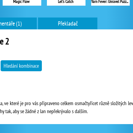
Magic Flow
Let's Catch
Yarn Fever: Unravel Puzzle
entáře (1)
Překladač
le 2
→
Hledání kombinace
vka, ve které je pro vás připraveno celkem osmačtyřicet různě složitých 
chy tak, aby se žádné z lan nepřekrývalo s dalším.