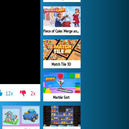
Piece of Cake: Merge and Bake
Match Tile 3D
12x
2x
Marble Sort