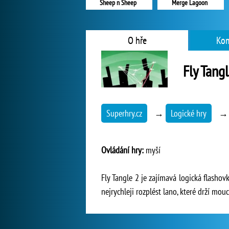
Sheep n Sheep
Merge Lagoon
O hře
Kom
Fly Tang
Superhry.cz
→
Logické hry
Ovládání hry:
myší
Fly Tangle 2 je zajímavá logická flasho
nejrychleji rozplést lano, které drží mou