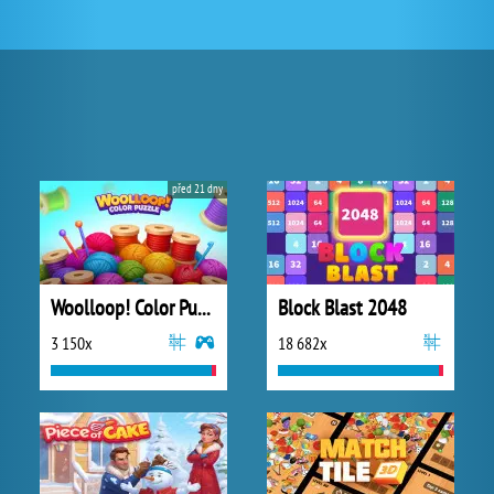
před 21 dny
Woolloop! Color Puzzle
Block Blast 2048
3 150x
18 682x