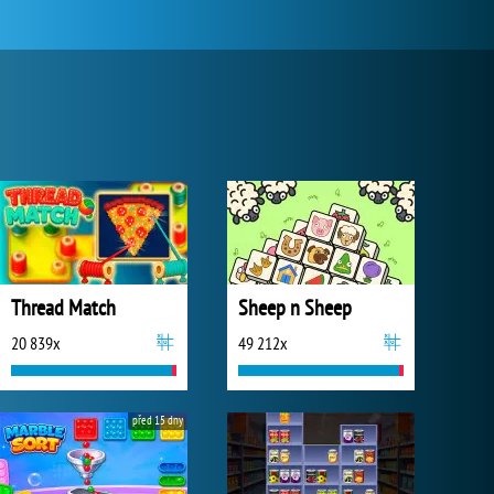
Thread Match
Sheep n Sheep
20 839x
49 212x
před 15 dny