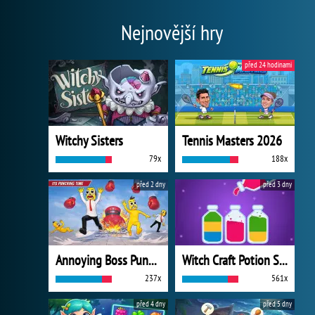
Nejnovější hry
před 24 hodinami
Witchy Sisters
Tennis Masters 2026
79x
188x
před 2 dny
před 3 dny
Annoying Boss Punch Game
Witch Craft Potion Sort
237x
561x
před 4 dny
před 5 dny