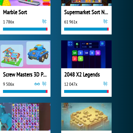
Marble Sort
Supermarket Sort N Match
1 786x
61 961x
Screw Masters 3D Puzzle
2048 X2 Legends
9 506x
12 047x