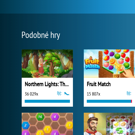
Podobné hry
Northern Lights: The Secret of the Forest
Fruit Match
36 029x
15 807x