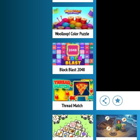
Woolloop! Color Puzzle
Block Blast 2048
Thread Match