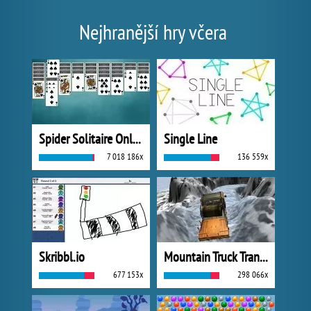
Nejhranější hry včera
Spider Solitaire Online
Single Line
7 018 186x
136 559x
Skribbl.io
Mountain Truck Transport
677 153x
298 066x