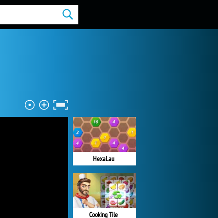
HexaLau
Cooking Tile