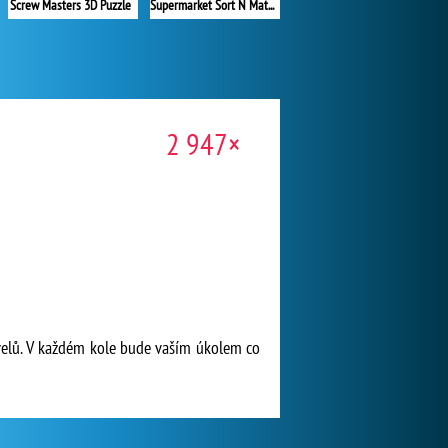
Screw Masters 3D Puzzle
Supermarket Sort N Match
2 947×
levelů. V každém kole bude vaším úkolem co