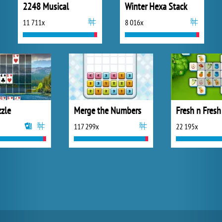
2248 Musical
Winter Hexa Stack
11 711x
8 016x
zzle
Merge the Numbers
Fresh n Fresh
117 299x
22 195x