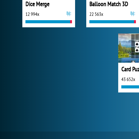
Dice Merge
Balloon Match 3D
12 994x
22 563x
Card Pu
43 652x