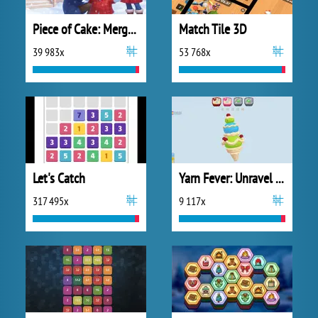
Piece of Cake: Merge and Bake
Match Tile 3D
39 983x
53 768x
Let's Catch
Yarn Fever: Unravel Puzzle
317 495x
9 117x