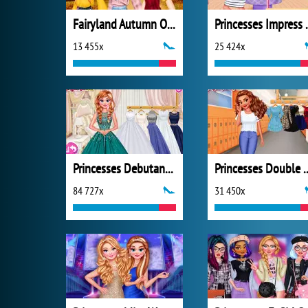
Fairyland Autumn OOTD
Princesses I
13 455x
25 424x
Princesses Debutante Ball
Princesses D
84 727x
31 450x