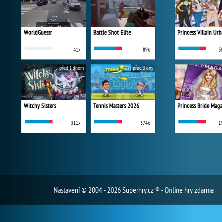
WorldGuessr
Battle Shot Elite
41x
89x
3
před 1 dnem
před 3 dny
Witchy Sisters
Tennis Masters 2026
Princess Bride Mag
311x
374x
1
Nastavení
© 2004 - 2026 Superhry.cz ® - Online hry zdarma