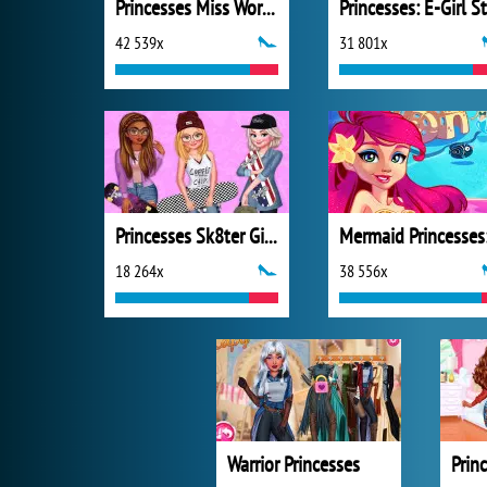
Princesses Miss World Challenge
42 539x
31 801x
Princesses Sk8ter Girls
18 264x
38 556x
Warrior Princesses