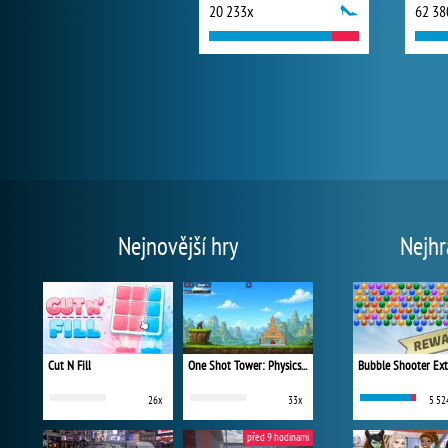
20 233x
62 38
Nejnovější hry
Nejhr
Cut N Fill
One Shot Tower: Physics Destroyer
Bubble Shooter Ex
26x
33x
5 52
před 9 hodinami