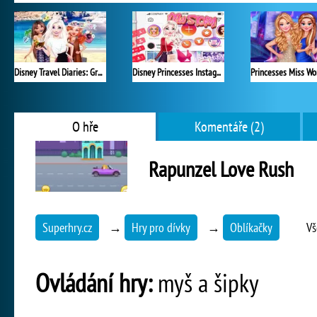
Disney Travel Diaries: Greece
Disney Princesses Instagram Stories
O hře
Komentáře (2)
Rapunzel Love Rush
Superhry.cz
→
Hry pro dívky
→
Oblíkačky
Vš
Ovládání hry:
myš a šipky