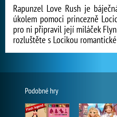
Rapunzel Love Rush je báječná
úkolem pomoci princezně Locice
pro ni připravil její miláček Fl
rozluštěte s Locikou romantické
Podobné hry