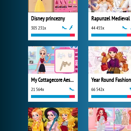
Disney princezny
305 231x
44 455x
My Cottagecore Aesthetic Look
21 564x
66 542x