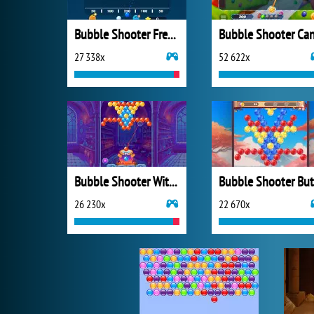
Bubble Shooter Free 3
27 338x
52 622x
Bubble Shooter Witch Tower
26 230x
22 670x