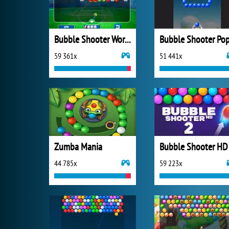
Bubble Shooter World Cup
Bubble Shooter Po
59 361x
51 441x
Zumba Mania
Bubble Shooter HD
44 785x
59 223x