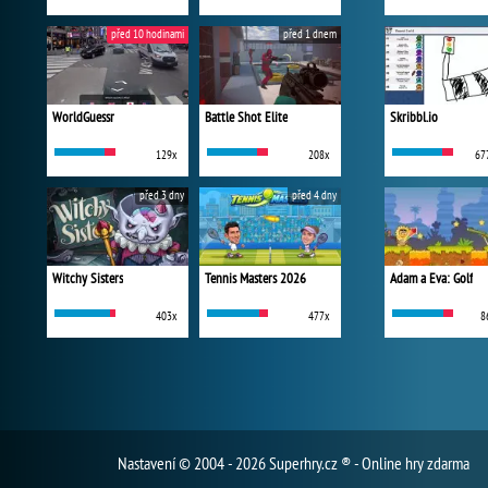
před 10 hodinami
před 1 dnem
WorldGuessr
Battle Shot Elite
Skribbl.io
129x
208x
67
před 3 dny
před 4 dny
Witchy Sisters
Tennis Masters 2026
Adam a Eva: Golf
403x
477x
8
Nastavení
© 2004 - 2026 Superhry.cz ® - Online hry zdarma