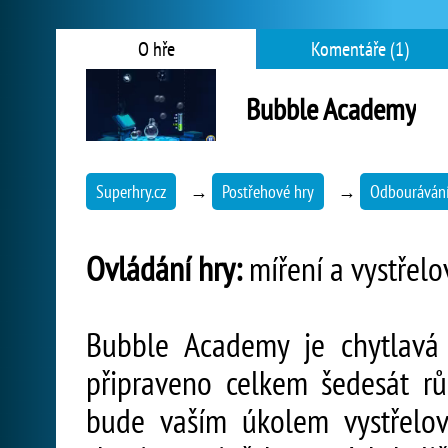
O hře
Komentáře (1)
Bubble Academy
Superhry.cz
→
Postřehové hry
→
Odbourávání
Ovládání hry:
míření a vystřelo
Bubble Academy je chytlavá 
připraveno celkem šedesát r
bude vaším úkolem vystřelo