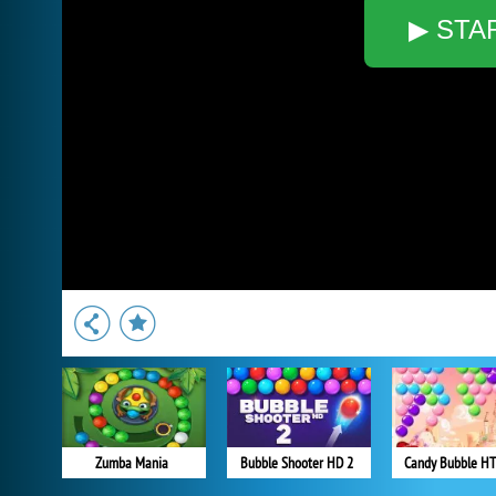
▶ STA
Zumba Mania
Bubble Shooter HD 2
Candy Bubble H