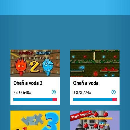
Oheň a voda 2
Oheň a voda
2 637 640x
3 878 724x