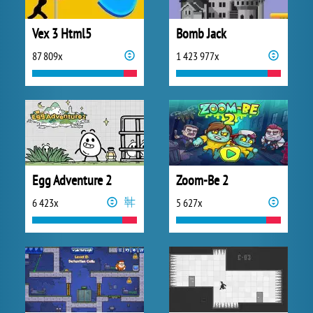
Vex 3 Html5
Bomb Jack
87 809x
1 423 977x
Egg Adventure 2
Zoom-Be 2
6 423x
5 627x