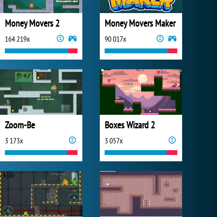
Money Movers 2
Money Movers Maker
164 219x
90 017x
Zoom-Be
Boxes Wizard 2
3 173x
3 057x