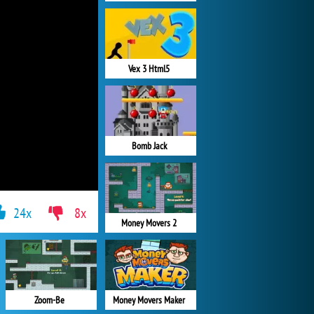
Vex 3 Html5
Bomb Jack
24x
8x
Money Movers 2
Zoom-Be
Money Movers Maker