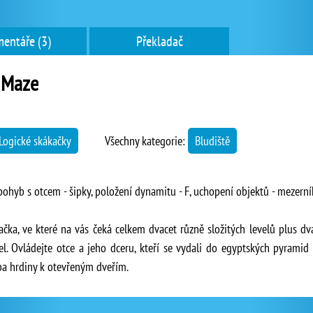
entáře (3)
Překladač
 Maze
Logické skákačky
Všechny kategorie:
Bludiště
pohyb s otcem - šipky, položení dynamitu - F, uchopení objektů - mezerní
ačka, ve které na vás čeká celkem dvacet různě složitých levelů plus d
el. Ovládejte otce a jeho dceru, kteří se vydali do egyptských pyrami
a hrdiny k otevřeným dveřím.