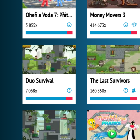
Oheň a Voda 7: Přátelé
Money Movers 3
5 855x
414 673x
Duo Survival
The Last Survivors
7 068x
160 350x