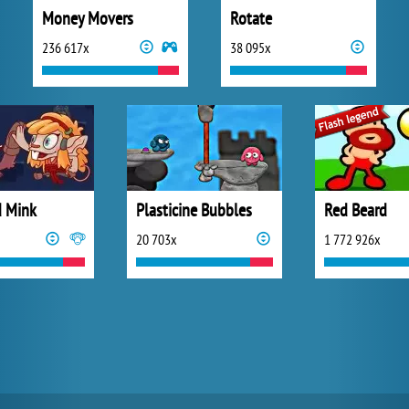
Money Movers
Rotate
236 617x
38 095x
 Mink
Plasticine Bubbles
Red Beard
20 703x
1 772 926x