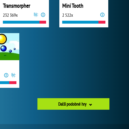
Transmorpher
Mini Tooth
232 369x
2 522x
Další podobné hry