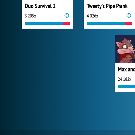
Duo Survival 2
Tweety's Pipe Prank
3 205x
4 026x
Max and
24 182x