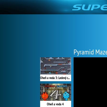
Pyramid Maz
Oheň a voda 3: Ledový chrám
Oheň a voda 4