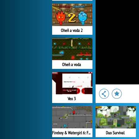
Oheň a voda 2
Oheň a voda
Vex 3
Fireboy & Watergirl 6: Fairy Tales
Duo Survival