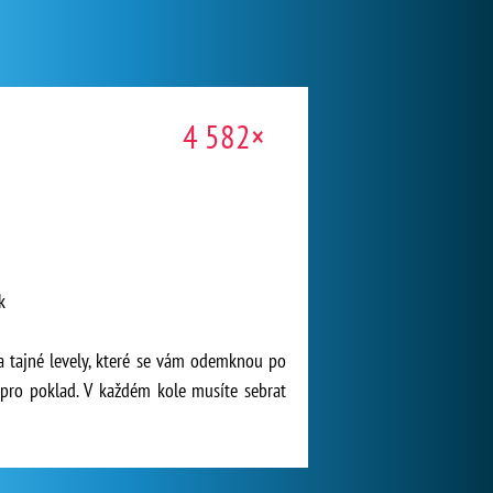
4 582×
k
va tajné levely, které se vám odemknou po
d pro poklad. V každém kole musíte sebrat