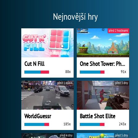
Nejnovější hry
před 2 hodinami
Cut N Fill
One Shot Tower: Physics Destroyer
88x
91x
před 1 dnem
před 3 dny
WorldGuessr
Battle Shot Elite
185x
243x
před 4 dny
před 5 dny