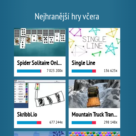
Nejhranější hry včera
Spider Solitaire Online
Single Line
7 023 200x
136 625x
Skribbl.io
Mountain Truck Transport
677 244x
298 148x