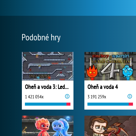
Podobné hry
Oheň a voda 3: Ledový chrám
Oheň a voda 4
1 421 054x
3 191 259x