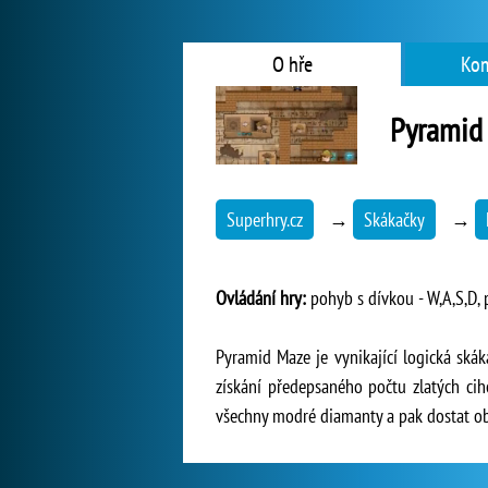
O hře
Kom
Pyramid
Superhry.cz
→
Skákačky
→
Ovládání hry:
pohyb s dívkou - W,A,S,D, 
Pyramid Maze je vynikající logická skák
získání předepsaného počtu zlatých cih
všechny modré diamanty a pak dostat ob