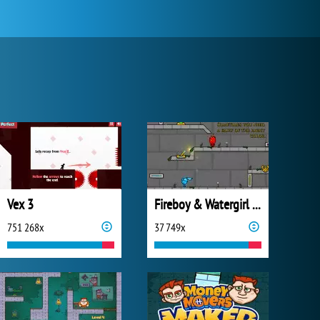
Vex 3
Fireboy & Watergirl 6: Fairy Tales
751 268x
37 749x