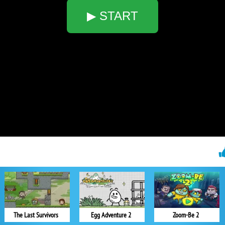
▶ START
The Last Survivors
Egg Adventure 2
Zoom-Be 2