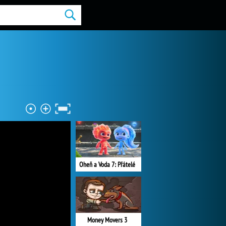
Oheň a Voda 7: Přátelé
Money Movers 3