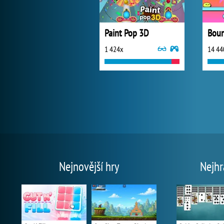
Paint Pop 3D
Boun
1 424x
14 44
Nejnovější hry
Nejhr