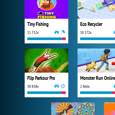
Tiny Fishing
Eco Recycler
21 732x
10 172x
Flip Parkour Pro
Monster Run Onlin
30 838x
2 866x