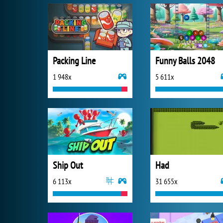
Packing Line
Funny Balls 2048
1 948x
5 611x
Ship Out
Had
6 113x
31 655x