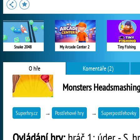
Snake 2048
My Arcade Center 2
Tiny Fishing
O hře
Komentáře (2)
Monsters Headsmashin
Superhry.cz
→
Postřehové hry
→
Superpostřehovky
Ovládání hry:
hráč 1: úder - S, h