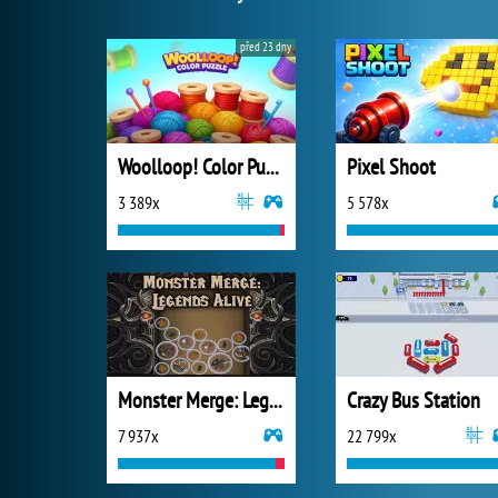
před 23 dny
Woolloop! Color Puzzle
Pixel Shoot
3 389x
5 578x
Monster Merge: Legends Alive
Crazy Bus Station
7 937x
22 799x