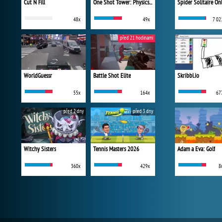
Cut N Fill
One Shot Tower: Physics Destroyer
Spider Solitaire On
48x
49x
7 02
před 21 hodinami
WorldGuessr
Battle Shot Elite
Skribbl.io
55x
164x
67
před 2 dny
před 3 dny
Witchy Sisters
Tennis Masters 2026
Adam a Eva: Golf
360x
429x
8