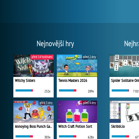
Nejnovější hry
Nejhr
před 14 hodinami
před 2 dny
Witchy Sisters
Tennis Masters 2026
Spider Solitaire On
232x
289x
7 01
před 3 dny
před 4 dny
Annoying Boss Punch Game
Witch Craft Potion Sort
Skribbl.io
303x
628x
67