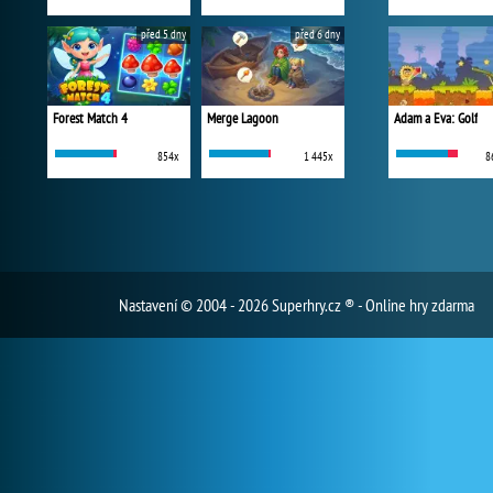
před 5 dny
před 6 dny
Forest Match 4
Merge Lagoon
Adam a Eva: Golf
854x
1 445x
8
Nastavení
© 2004 - 2026 Superhry.cz ® - Online hry zdarma