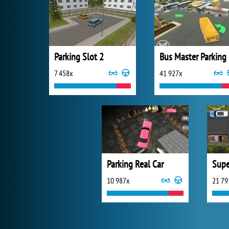
Parking Slot 2
B
7 458x
41 927x
Parking Real Car
Supe
10 987x
21 79