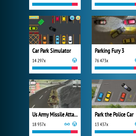
Car Park Simulator
Parking Fury 3
14 297x
76 473x
Us Army Missile Attack Army Truck Driving
Park the Police Car
18 937x
13 437x