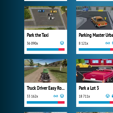
Park the Taxi
36 090x
8 121x
Truck Driver Easy Road
Park a Lot 3
33 162x
18 711x