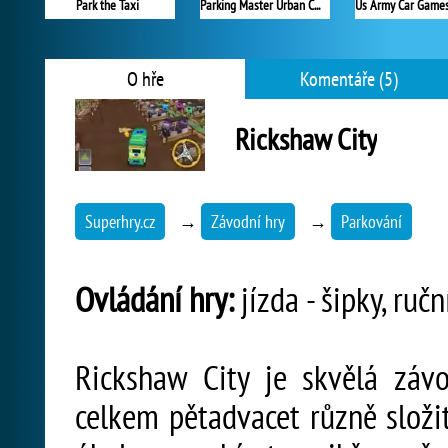
Park the Taxi
Parking Master Urban Challenges
O hře
Komentáře (5)
Rickshaw City
Superhry.cz
→
Závodní hry
→
Parkování
Ovládání hry:
jízda - šipky, ruč
Rickshaw City je skvělá záv
celkem pětadvacet různě složi