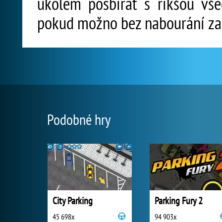
úkolem posbírat s rikšou vš
pokud možno bez nabourání za
Podobné hry
City Parking
Parking Fury 2
45 698x
94 903x