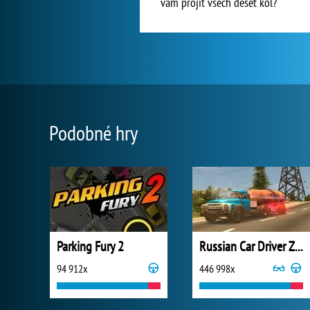
vám projít všech deset kol?
Podobné hry
Parking Fury 2
Russian Car Driver ZIL 130
94 912x
446 998x