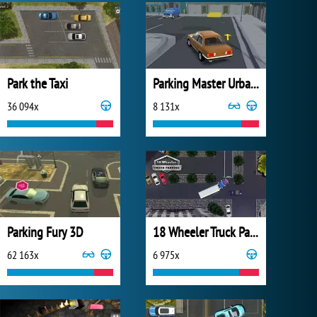
Park the Taxi
Parking Master Urban Challenges
36 094x
8 131x
Parking Fury 3D
18 Wheeler Truck Parking
62 163x
6 975x