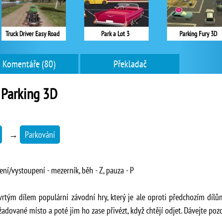
Truck Driver Easy Road
Park a Lot 3
Parking Fury 3D
Komentáře (80)
Překladač
 Parking 3D
→
Parkování
ení/vystoupení - mezerník, běh - Z, pauza - P
čtvrtým dílem populární závodní hry, který je ale oproti předchozím dí
dované místo a poté jim ho zase přivézt, když chtějí odjet. Dávejte pozo