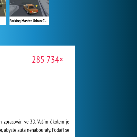
Parking Master Urban Challenges
285 734×
lům zpracován ve 3D. Vaším úkolem je
r, abyste auta nenabouraly. Podaří se