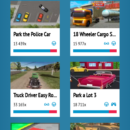
Park the Police Car
18 Wheeler Cargo Simulator 2
13 439x
15 977x
Truck Driver Easy Road
Park a Lot 3
33 165x
18 711x