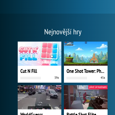
Nejnovější hry
Cut N Fill
One Shot Tower: Physics Destroyer
39x
45x
před 14 hodinami
WorldGuessr
Battle Shot Elite