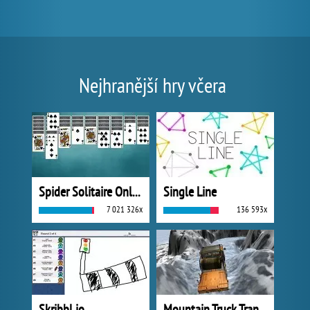
Nejhranější hry včera
Spider Solitaire Online
Single Line
7 021 326x
136 593x
Skribbl.io
Mountain Truck Transport