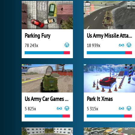
Parking Fury
Us Army Missile Attack Army Truck Driving
78 243x
18 939x
Us Army Car Games Truck Driving
Park It Xmas
5 825x
5 315x