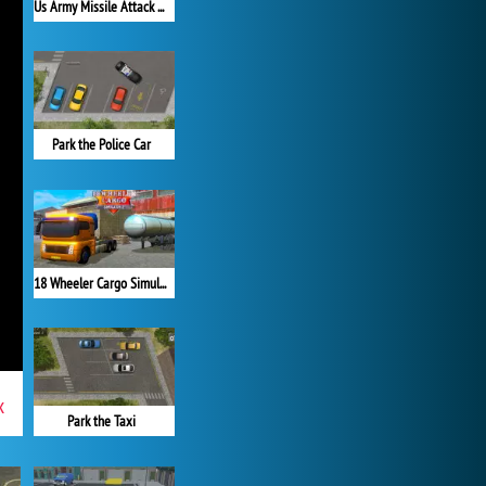
Us Army Missile Attack Army Truck Driving
Park the Police Car
18 Wheeler Cargo Simulator 2
x
Park the Taxi