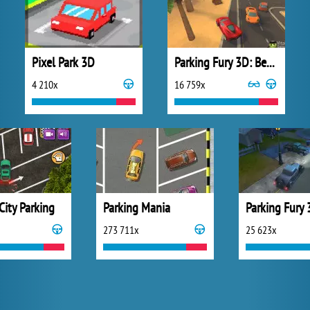
Pixel Park 3D
Parking Fury 3D: Beach City
4 210x
16 759x
City Parking
Parking Mania
273 711x
25 623x