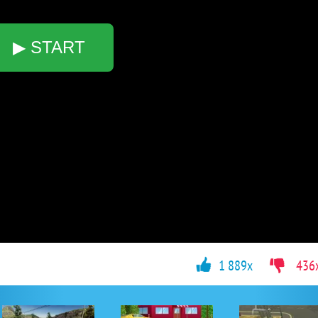
▶ START
1 889x
436