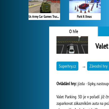
Us Army Car Games Truck Driving
Park It Xmas
O hře
Valet
Superhry.cz
→
Závodní hry
Ovládání hry:
jízda - šipky, nastoup
Valet Parking 3D je v pořadí již 
zaparkovat zákazníkům auta na poža