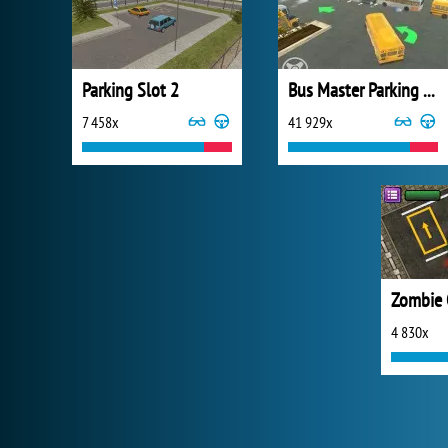
Parking Slot 2
Bus Master Parking 3D
7 458x
41 929x
Zombie 
4 830x