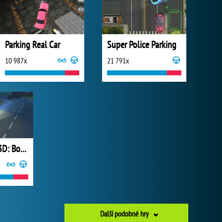
Parking Real Car
Super Police Parking
10 987x
21 791x
Parking Fury 3D: Bounty Hunter
Další podobné hry