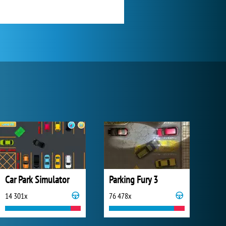
Car Park Simulator
Parking Fury 3
14 301x
76 478x