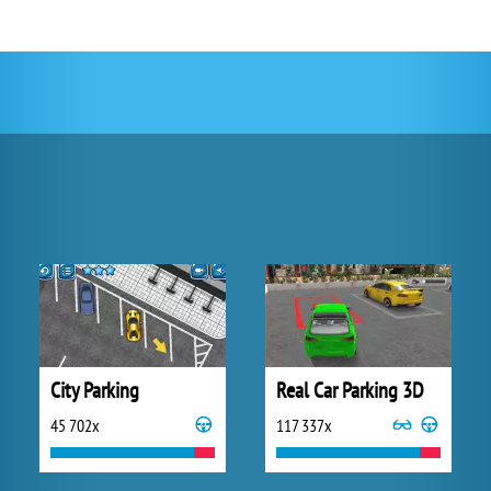
City Parking
Real Car Parking 3D
45 702x
117 337x