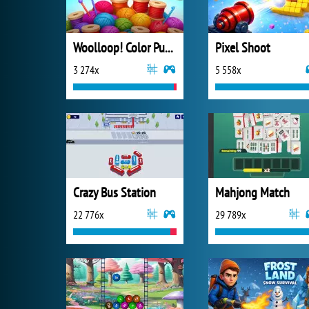
Woolloop! Color Puzzle
Pixel Shoot
3 274x
5 558x
Crazy Bus Station
Mahjong Match
22 776x
29 789x