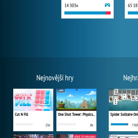
14 303x
65 18
Nejnovější hry
Nejhr
Cut N Fill
One Shot Tower: Physics Destroyer
Spider Solitaire On
13x
8x
7 02
před 54 minutami