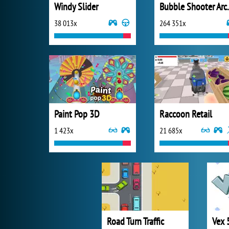
Windy Slider
Bubble S
38 013x
264 351x
Paint Pop 3D
Raccoon Retail
1 423x
21 685x
Road Turn Traffic
Vex 