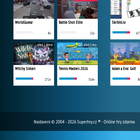
WorldGuessr
Battle Shot Elite
Skribbl.io
8x
21x
67
před 1 dnem
před 3 dny
Witchy Sisters
Tennis Masters 2026
Adam a Eva: Golf
271x
316x
8
Nastavení
© 2004 - 2026 Superhry.cz ® - Online hry zdarma