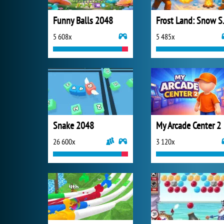
Funny Balls 2048
Frost 
5 608x
5 485x
Snake 2048
My Arcade Center 2
26 600x
3 120x