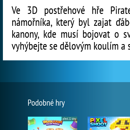
Ve 3D postřehové hře Pirat
námořníka, který byl zajat ďá
kanony, kde musí bojovat o sv
vyhýbejte se dělovým koulím a s
Podobné hry
před 22 dny