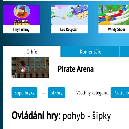
Tiny Fishing
Eco Recycler
Windy Slider
O hře
Komentáře
Pirate Arena
Superhry.cz
→
3D hry
Všechny kategorie:
Postřeho
Ovládání hry:
pohyb - šipky