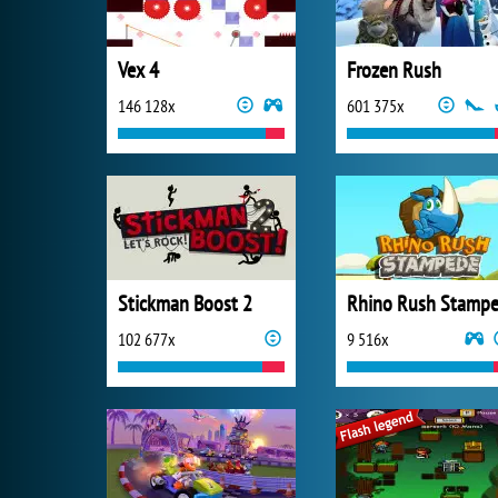
Vex 4
Frozen Rush
146 128x
601 375x
Stickman Boost 2
102 677x
9 516x