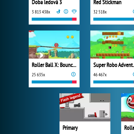
Doba ledová 3
Red Stickman
3 813 438x
32 518x
Roller Ball X: Bounce Ball
Super 
25 635x
46 467x
Primary
Rolle