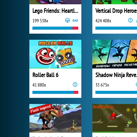
Lego Friends: Heartlake Rush
Vertical Drop Heroe
199 538x
424 408x
Roller Ball 6
Shado
41 880x
35 673x