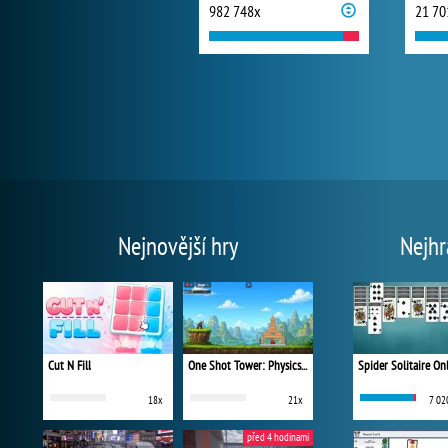
982 748x
21 70
Nejnovější hry
Nejhr
Cut N Fill
One Shot Tower: Physics Destroyer
Spider Solitaire On
18x
21x
7 02
před 4 hodinami