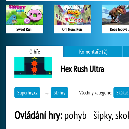
Sweet Run
Om Nom: Run
Doba ledová 
O hře
Komentáře (2)
Hex Rush Ultra
Superhry.cz
→
3D hry
Všechny kategorie:
Skákač
Ovládání hry:
pohyb - šipky, skok