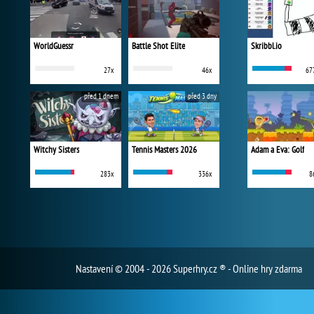
WorldGuessr
Battle Shot Elite
Skribbl.io
27x
46x
67
před 1 dnem
před 3 dny
Witchy Sisters
Tennis Masters 2026
Adam a Eva: Golf
283x
336x
8
Nastavení
© 2004 - 2026 Superhry.cz ® - Online hry zdarma