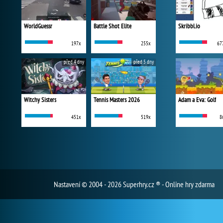
WorldGuessr
Battle Shot Elite
Skribbl.io
197x
255x
67
před 4 dny
před 5 dny
Witchy Sisters
Tennis Masters 2026
Adam a Eva: Golf
451x
519x
8
Nastavení
© 2004 - 2026 Superhry.cz ® - Online hry zdarma