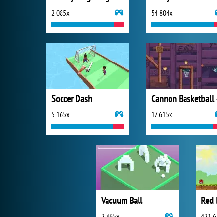
2 085x
54 804x
Soccer Dash
Cannon Basketball 
5 165x
17 615x
Vacuum Ball
Red 
2 465x
421 6