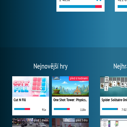
Nejnovější hry
Nejhr
před 6 hodinami
Cut N Fill
One Shot Tower: Physics Destroyer
Spider Solitaire On
91x
118x
7 02
před 1 dnem
před 3 dny