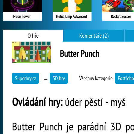
Neon Tower
Helix Jump Advanced
Rocket Soccer
O hře
Komentáře (2)
Butter Punch
Superhry.cz
→
3D hry
Všechny kategorie:
Postřeho
Ovládání hry:
úder pěstí - myš
Butter Punch je parádní 3D po