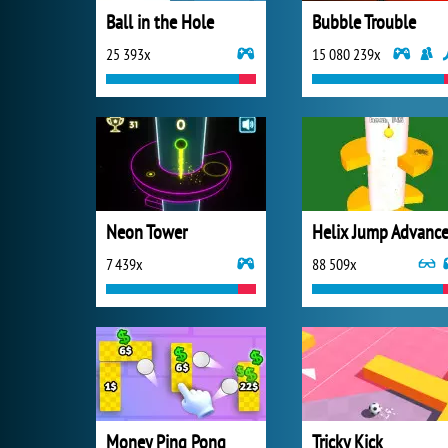
Ball in the Hole
Bubble Trouble
25 393x
15 080 239x
Neon Tower
Helix Jump Advanc
7 439x
88 509x
Money Ping Pong
Tricky Kick