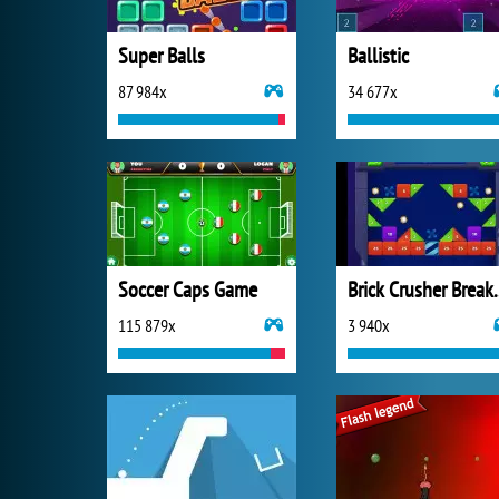
Super Balls
Ballistic
87 984x
34 677x
Soccer Caps Game
Brick Crus
115 879x
3 940x