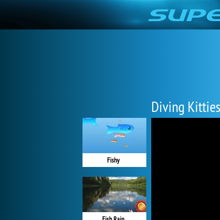
Diving Kittie
Fishy
Fish Rain