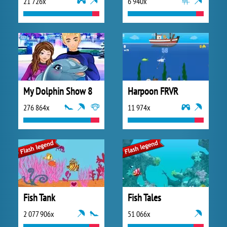
21 726x
6 940x
My Dolphin Show 8
Harpoon FRVR
276 864x
11 974x
Fish Tank
Fish Tales
2 077 906x
51 066x