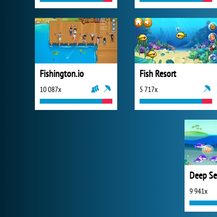
Fishington.io
Fish Resort
10 087x
5 717x
9 941x