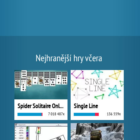
Nejhranější hry včera
Spider Solitaire Online
Single Line
7 018 487x
136 559x