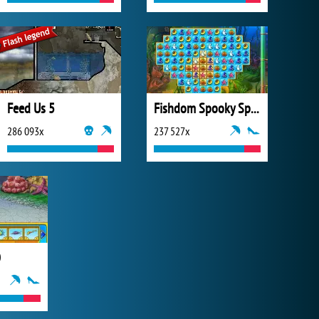
Feed Us 5
Fishdom Spooky Splash
286 093x
237 527x
O