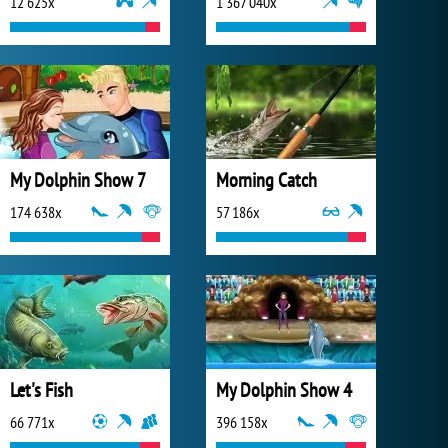
12 625x
1 367 040x
My Dolphin Show 7
Morning Catch
174 638x
57 186x
Let's Fish
My Dolphin Show 4
66 771x
396 158x