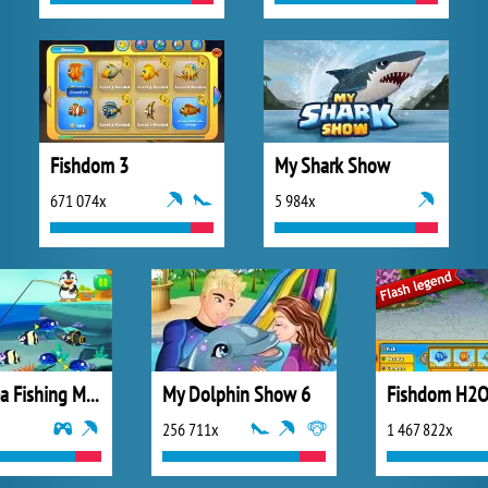
Fishdom 3
My Shark Show
671 074x
5 984x
Deep Sea Fishing Mania
My Dolphin Show 6
Fishdom H2
256 711x
1 467 822x