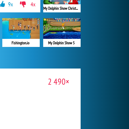
9x
4x
My Dolphin Show Christmas
My Dolphin Show 5
Fishington.io
2 490×