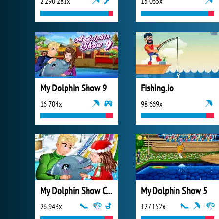
2 290 281x
15 065x
My Dolphin Show 9
Fishing.io
16 704x
98 669x
My Dolphin Show Christmas
My Dolphin Show 5
26 943x
127 152x