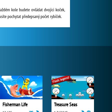
každém kole budete ovládat dvojici koček,
usíte pochytat předepsaný počet rybiček.
Fisherman Life
Treasure Seas