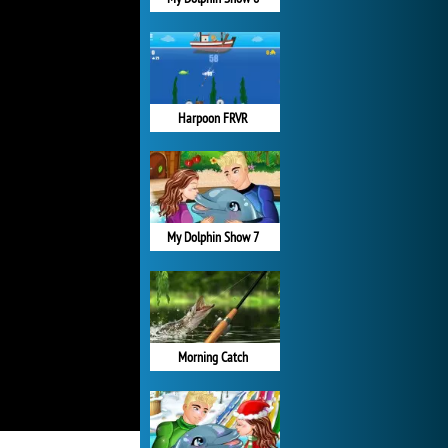
Harpoon FRVR
My Dolphin Show 7
Morning Catch