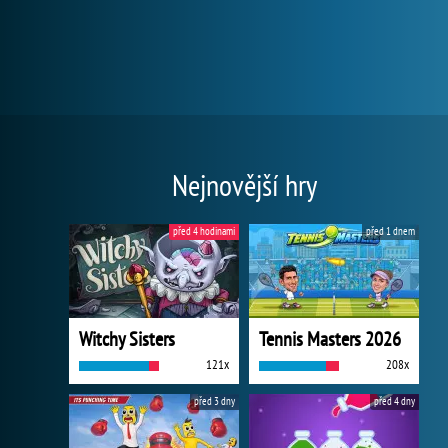
Nejnovější hry
před 4 hodinami
před 1 dnem
Witchy Sisters
Tennis Masters 2026
121x
208x
před 3 dny
před 4 dny