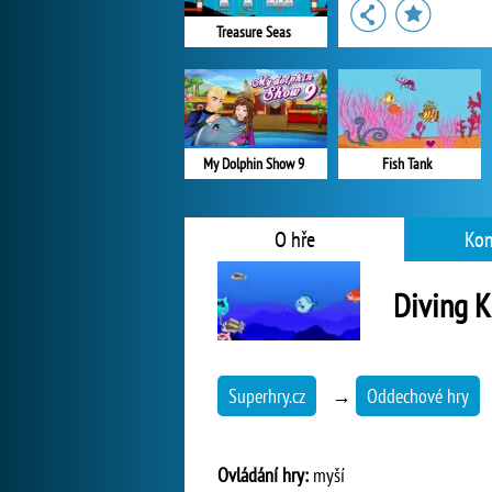
Treasure Seas
My Dolphin Show 9
Fish Tank
O hře
Kom
Diving K
Superhry.cz
→
Oddechové hry
Ovládání hry:
myší