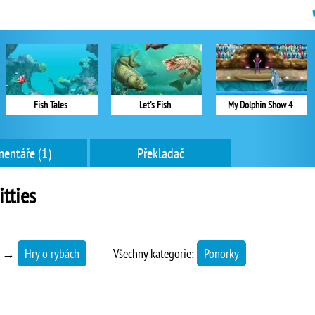
Fish Tales
Let's Fish
My Dolphin Show 4
entáře (1)
Překladač
itties
→
Hry o rybách
Všechny kategorie:
Ponorky