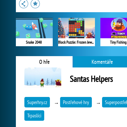
Snake 2048
Block Puzzle: Frozen Jewel
Tiny Fishing
O hře
Komentáře
Santas Helpers
Superhry.cz
→
Postřehové hry
→
Superpostře
Trpaslíci