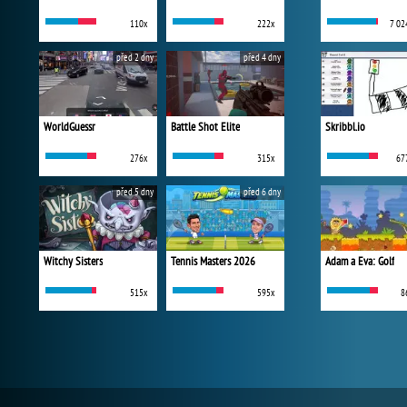
110x
222x
7 02
před 2 dny
před 4 dny
WorldGuessr
Battle Shot Elite
Skribbl.io
276x
315x
67
před 5 dny
před 6 dny
Witchy Sisters
Tennis Masters 2026
Adam a Eva: Golf
515x
595x
8