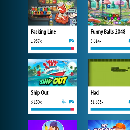
Packing Line
Funny Balls 2048
1 957x
5 614x
Ship Out
Had
6 130x
31 683x