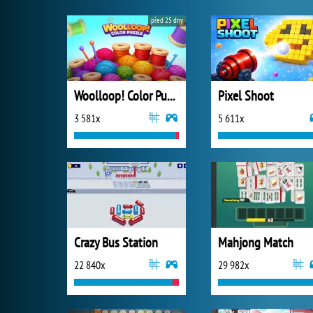
před 25 dny
Woolloop! Color Puzzle
Pixel Shoot
3 581x
5 611x
Crazy Bus Station
Mahjong Match
22 840x
29 982x