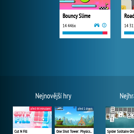
Bouncy Slime
Road 
14 446x
14 31
Nejnovější hry
Nejhr
před 44 minutami
před 1 dnem
Cut N Fill
One Shot Tower: Physics Destroyer
Spider Solitaire On