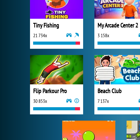
Tiny Fishing
My Arcade Center 2
21 734x
3 158x
Flip Parkour Pro
Beach Club
30 853x
7 137x