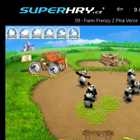
⇦
9 
09 - Farm Frenzy 2 Plná Verze
► Hra Farm Frenzy 2 Plná Ver