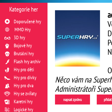
Kategorie her
a
Doporučené hry
V
MMO Hry
D
3D hry
P
Bojové hry
N
Brutální hry
Flash hry archiv
O
Hry pro děti
Hry pro dívky
Něco vám na Superhr
Hry pro dva
Administrátoři Super
Hry se zvířaty
napsat zprávu
přidat
Karetní hry
Logické hry