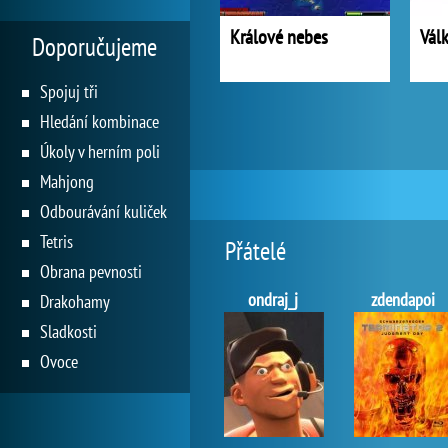
Králové nebes
Vál
Doporučujeme
Spojuj tři
Hledání kombinace
Úkoly v herním poli
Mahjong
Odbourávání kuliček
Tetris
Přátelé
Obrana pevnosti
ondraj_j
zdendapoi
Drakohamy
Sladkosti
Ovoce