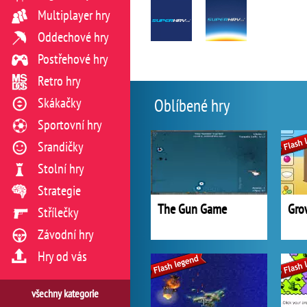
Multiplayer hry
Oddechové hry
Postřehové hry
Retro hry
Skákačky
Oblíbené hry
Sportovní hry
Srandičky
Stolní hry
Strategie
The Gun Game
Gro
Střílečky
Závodní hry
Hry od vás
všechny kategorie