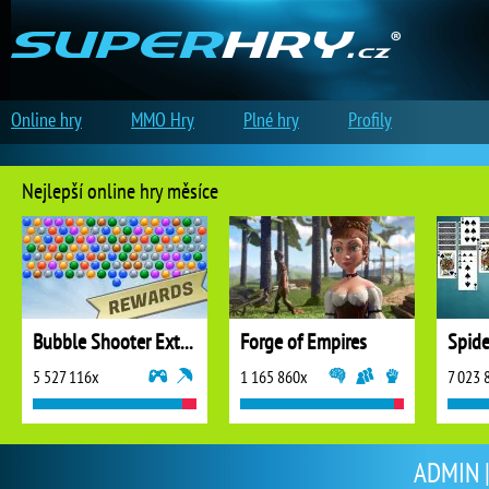
Online hry
MMO Hry
Plné hry
Profily
Nejlepší online hry měsíce
Bubble Shooter Extreme
Forge of Empires
5 527 116x
1 165 860x
7 023 
ADMIN | 