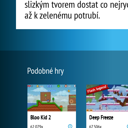
slizkým tvorem dostat co nejry
až k zelenému potrubí.
Podobné hry
Bloo Kid 2
Deep Freeze
62 079x
67 506x