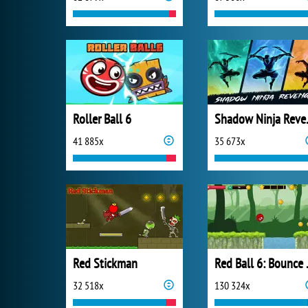
Roller Ball 6
Shado
41 885x
35 673x
Red Stickman
Red B
32 518x
130 324x