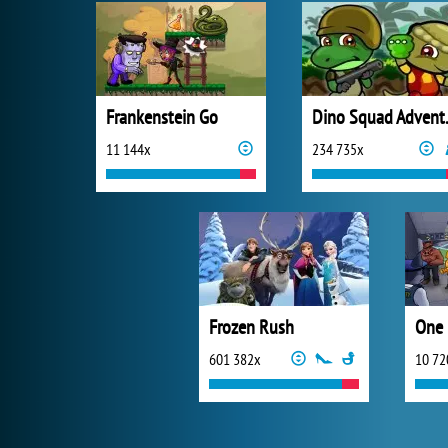
Frankenstein Go
Dino 
11 144x
234 735x
Frozen Rush
One 
601 382x
10 72