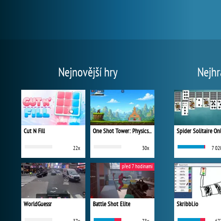
Nejnovější hry
Nejhr
Cut N Fill
One Shot Tower: Physics Destroyer
Spider Solitaire On
22x
30x
7 02
před 7 hodinami
WorldGuessr
Battle Shot Elite
Skribbl.io