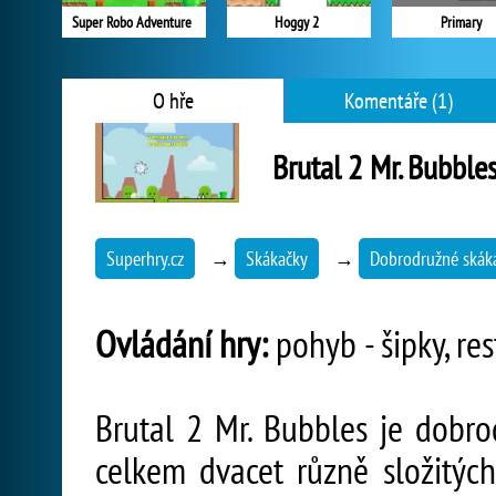
Super Robo Adventure
Hoggy 2
Primary
O hře
Komentáře (1)
Brutal 2 Mr. Bubble
Superhry.cz
→
Skákačky
→
Dobrodružné skák
Ovládání hry:
pohyb - šipky, res
Brutal 2 Mr. Bubbles je dobro
celkem dvacet různě složitýc