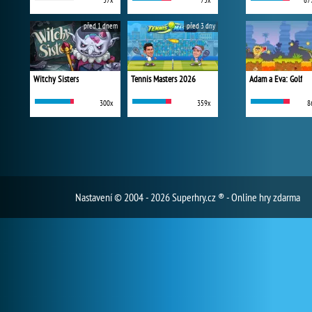
37x
73x
67
před 1 dnem
před 3 dny
Witchy Sisters
Tennis Masters 2026
Adam a Eva: Golf
300x
359x
8
Nastavení
© 2004 - 2026 Superhry.cz ® - Online hry zdarma