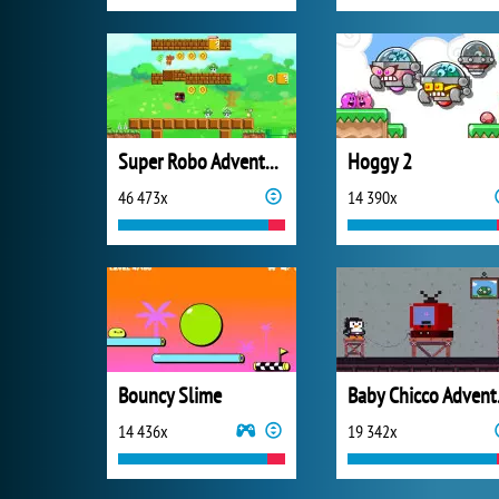
Super Robo Adventure
Hoggy 2
46 473x
14 390x
Bouncy Slime
Bab
14 436x
19 342x