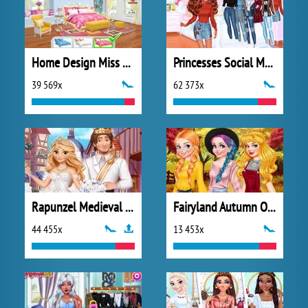
Home Design Miss Robins Home Makeover
Princesses Social Media Stars
39 569x
62 373x
Rapunzel Medieval Wedding
Fairyland Autumn OOTD
44 455x
13 453x