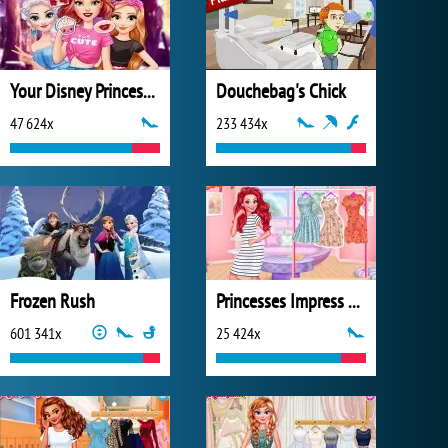
Your Disney Princess Style
Douchebag's Chick
47 624x
233 434x
Frozen Rush
Princesses Impress Your School Crush
601 341x
25 424x