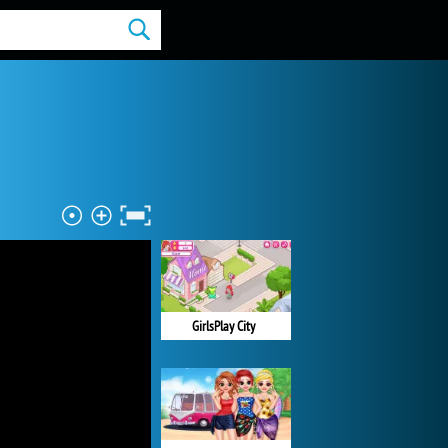
GirlsPlay City