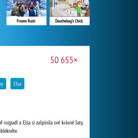
Douchebag's Chick
Frozen Rush
50 655×
ny
Elsa
 rozpadl a Elsa si zašpinila své krásné šaty.
oblékněte.