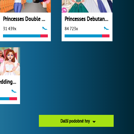
Princesses Double Date
Princesses Debutante Ball
31 439x
84 723x
My Perfect Wedding Planner
Další podobné hry