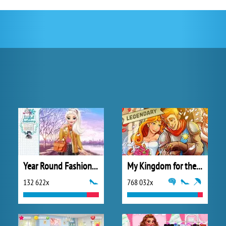
Year Round Fashionista: Elsa
My Kingdom for the Princess Plná verze
132 622x
768 032x