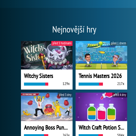
Nejnovější hry
před 5 hodinami
před 1 dnem
Witchy Sisters
Tennis Masters 2026
129x
217x
před 3 dny
před 4 dny
Annoying Boss Punch Game
Witch Craft Potion Sort
263x
584x