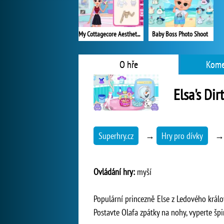
My Cottagecore Aesthetic Look
Baby Boss Photo Shoot
O hře
Kome
Elsa's Dir
Superhry.cz
→
Hry pro dívky
Ovládání hry:
myší
Populární princezně Else z Ledového králov
Postavte Olafa zpátky na nohy, vyperte špi