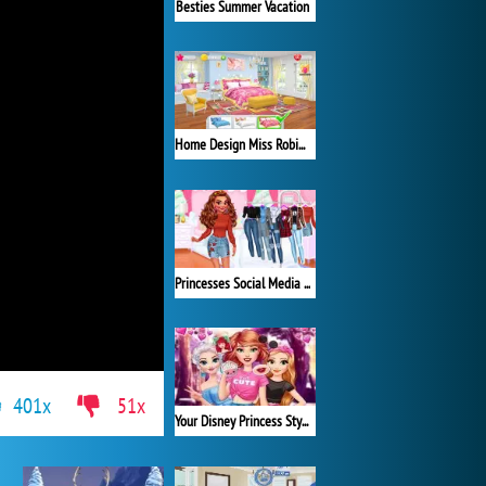
Besties Summer Vacation
Home Design Miss Robins Home Makeover
Princesses Social Media Stars
401x
51x
Your Disney Princess Style