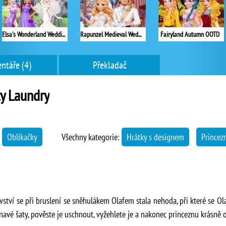
Elsa's Wonderland Wedding
Rapunzel Medieval Wedding
Fairyland Autumn OOTD
ntáře (4)
Překladač
ty Laundry
→
Oblíkačky
Všechny kategorie:
Hrátky s designem
Princez
ství se při bruslení se sněhulákem Olafem stala nehoda, při které se Olaf
navé šaty, pověste je uschnout, vyžehlete je a nakonec princeznu krásně 