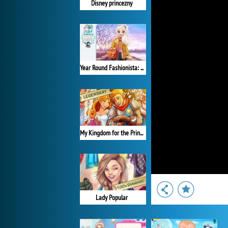
Disney princezny
Year Round Fashionista: Elsa
My Kingdom for the Princess Plná verze
Lady Popular