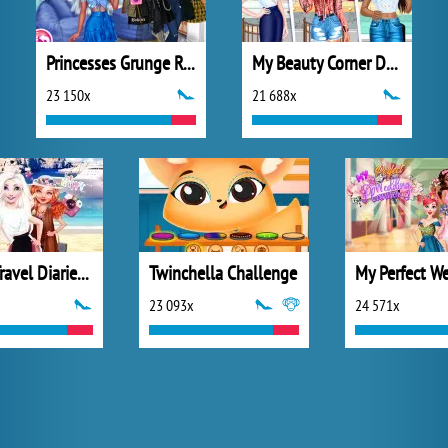
Princesses Grunge Rockstars
My Beauty Corner Decoration
23 150x
21 688x
Disney Travel Diaries: Greece
Twinchella Challenge
23 093x
24 571x