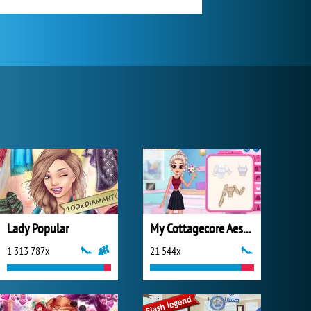
Lady Popular
My Cottagecore Aesthetic Look
1 313 787x
21 544x