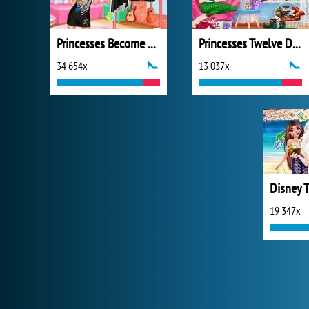
Princesses Become Rebels Punks
Princesses Twelve Days of Christmas
34 654x
13 037x
19 347x