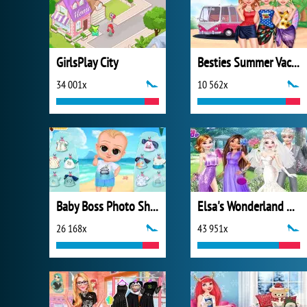
GirlsPlay City
Besties Summer Vacation
34 001x
10 562x
Baby Boss Photo Shoot
Elsa's Wonderland Wedding
26 168x
43 951x