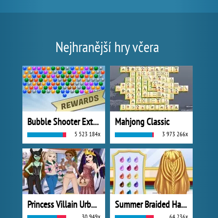
Nejhranější hry včera
Bubble Shooter Extreme
Mahjong Classic
5 523 184x
3 973 266x
Princess Villain Urban Outfitters Summer
Summer Braided Hairstyles
30 949x
64 236x