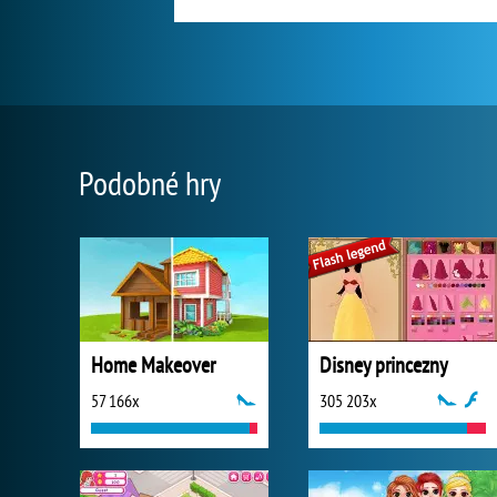
Podobné hry
Home Makeover
Disney princezny
57 166x
305 203x