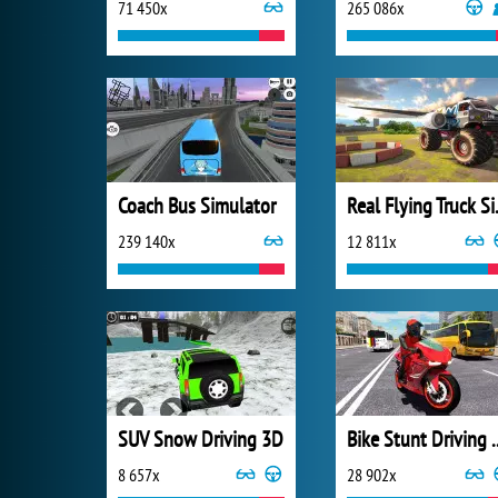
71 450x
265 086x
Coach Bus Simulator
Real Fl
239 140x
12 811x
SUV Snow Driving 3D
Bike Stunt Driv
8 657x
28 902x