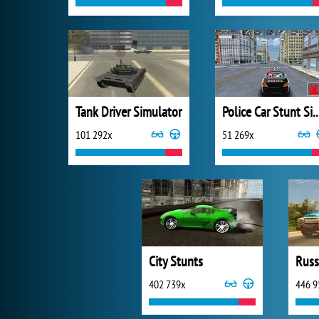
Tank Driver Simulator
Police Car Stunt Si
101 292x
51 269x
City Stunts
402 739x
446 9