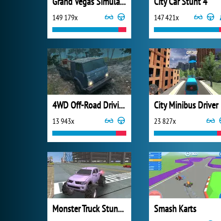
Grand Vegas Simulator
City Car Stunt 4
149 179x
147 421x
4WD Off-Road Driving Sim
City Minibus Driver
13 943x
23 827x
Monster Truck Stunts Driving Simulator
Smash Karts