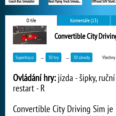
Coach Bus Simulator
Real Flying Truck Simulator 3D
O hře
Komentáře (13)
Convertible City Drivi
Superhry.cz
→
3D hry
→
3D závody
Všechny 
Ovládání hry:
jízda - šipky, ručn
restart - R
Convertible City Driving Sim je