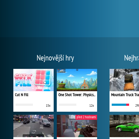
Nejnovější hry
Nejhr
Cut N Fill
One Shot Tower: Physics Destroyer
Mountain Truck Tra
15x
12x
29
před 2 hodinami