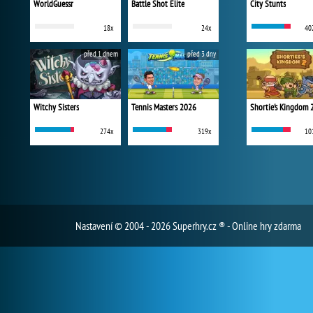
WorldGuessr
Battle Shot Elite
City Stunts
18x
24x
40
před 1 dnem
před 3 dny
Witchy Sisters
Tennis Masters 2026
Shortie's Kingdom 
274x
319x
10
Nastavení
© 2004 - 2026 Superhry.cz ® - Online hry zdarma