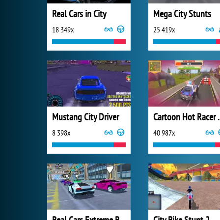
Real Cars in City
Mega City Stunts
18 349x
25 419x
Mustang City Driver
Cartoon 
8 398x
40 987x