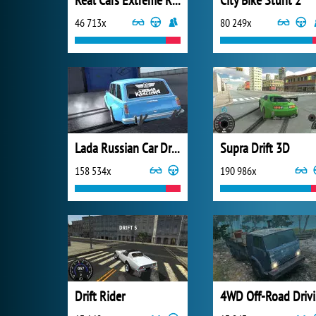
Real Cars Extreme Racing
City Bike Stunt 2
46 713x
80 249x
Lada Russian Car Drift
Supra Drift 3D
158 534x
190 986x
Drift Rider
4W