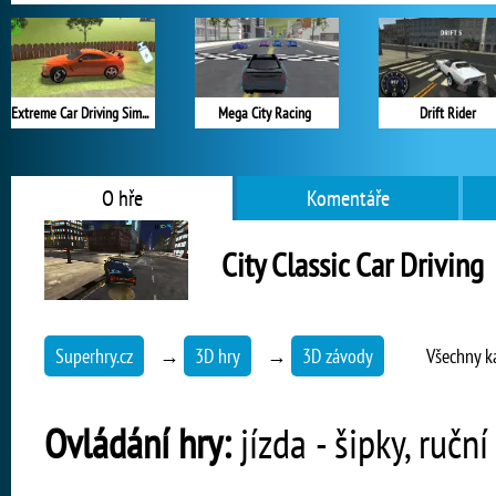
Extreme Car Driving Simulator
Mega City Racing
Drift Rider
O hře
Komentáře
City Classic Car Driving
Superhry.cz
→
3D hry
→
3D závody
Všechny k
Ovládání hry:
jízda - šipky, ručn