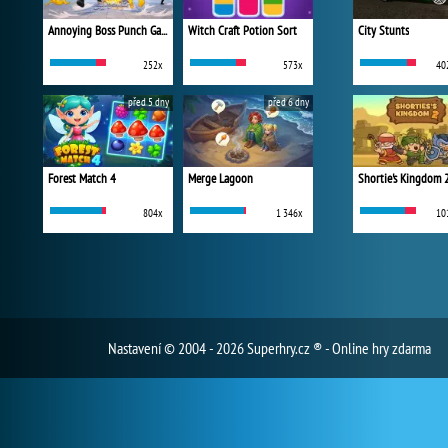
Annoying Boss Punch Game
Witch Craft Potion Sort
City Stunts
252x
573x
40
před 5 dny
před 6 dny
Forest Match 4
Merge Lagoon
Shortie's Kingdom 
804x
1 346x
10
Nastavení
© 2004 - 2026 Superhry.cz ® - Online hry zdarma