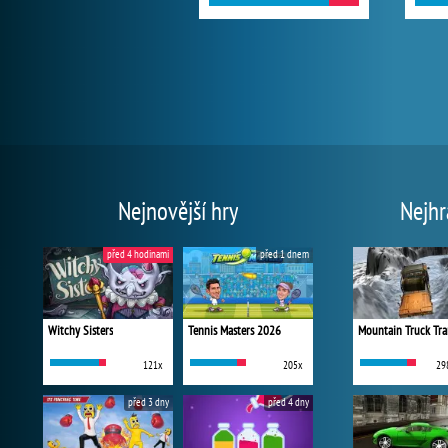
Nejnovější hry
Nejhr
před 4 hodinami
před 1 dnem
Witchy Sisters
Tennis Masters 2026
Mountain Truck Tra
121x
205x
29
před 3 dny
před 4 dny