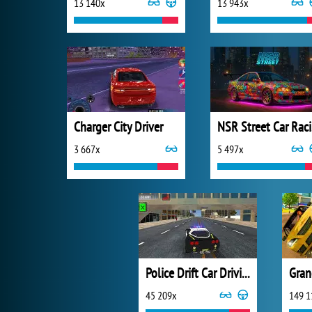
13 140x
13 943x
Charger City Driver
N
3 667x
5 497x
Police Drift Car Driving Stunt Game
45 209x
149 1