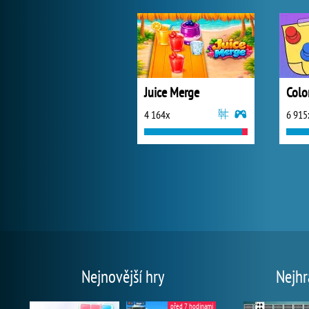
Juice Merge
Colo
4 164x
6 915
Nejnovější hry
Nejhr
před 7 hodinami