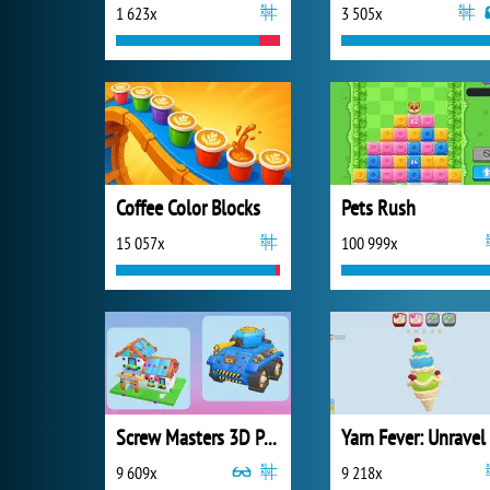
1 623x
3 505x
Coffee Color Blocks
Pets Rush
15 057x
100 999x
Screw Masters 3D Puzzle
9 609x
9 218x