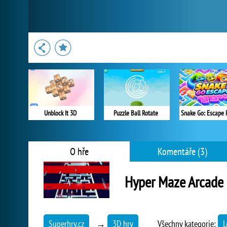
Unblock It 3D
Puzzle Ball Rotate
Snake Go: Escape 
O hře
Komentáře (3)
Hyper Maze Arcade
Superhry.cz
→
3D hry
Všechny kategorie:
L