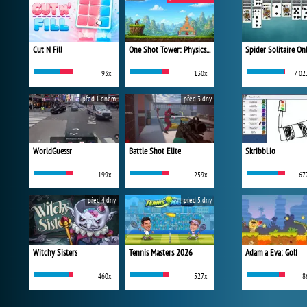
Cut N Fill
One Shot Tower: Physics Destroyer
Spider Solitaire On
93x
130x
7 02
před 1 dnem
před 3 dny
WorldGuessr
Battle Shot Elite
Skribbl.io
199x
259x
67
před 4 dny
před 5 dny
Witchy Sisters
Tennis Masters 2026
Adam a Eva: Golf
460x
527x
8