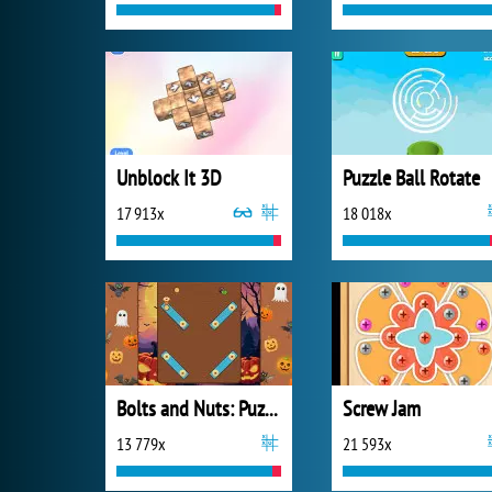
Unblock It 3D
Puzzle Ball Rotate
17 913x
18 018x
Bolts and Nuts: Puzzle
Screw Jam
13 779x
21 593x