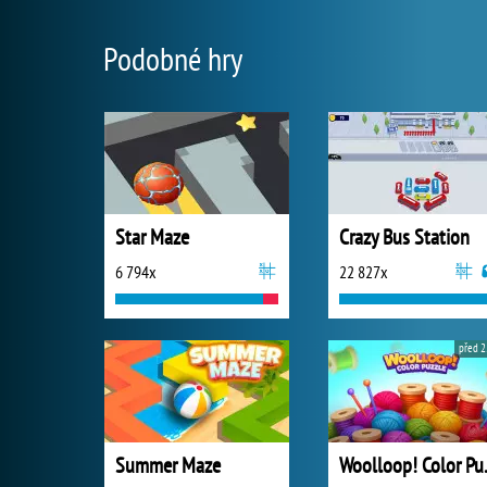
Podobné hry
Star Maze
Crazy Bus Station
6 794x
22 827x
před 2
Summer Maze
Wooll