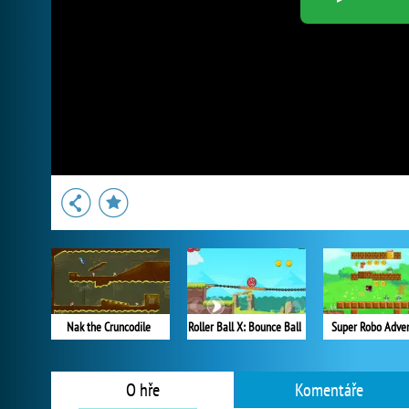
Nak the Cruncodile
Roller Ball X: Bounce Ball
Super Robo Adve
O hře
Komentáře