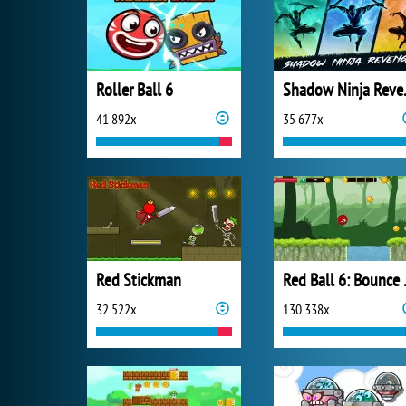
Roller Ball 6
Shado
41 892x
35 677x
Red Stickman
Red B
32 522x
130 338x