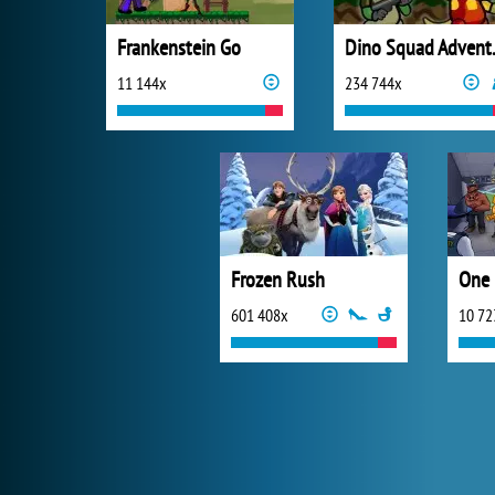
Frankenstein Go
Dino 
11 144x
234 744x
Frozen Rush
One 
601 408x
10 72