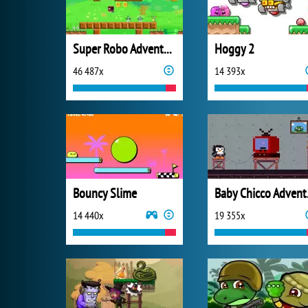
Super Robo Adventure
Hoggy 2
46 487x
14 393x
Bouncy Slime
Bab
14 440x
19 355x