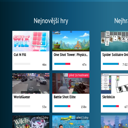
Nejnovější hry
Nejhr
Cut N Fill
One Shot Tower: Physics Destroyer
Spider Solitaire On
46x
47x
7 02
před 16 hodinami
WorldGuessr
Battle Shot Elite
Skribbl.io
53x
158x
67
před 2 dny
před 3 dny