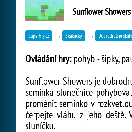
Sunflower Showers
Superhry.cz
→
Skákačky
→
Dobrodružné skák
Ovládání hry:
pohyb - šipky, pa
Sunflower Showers je dobrodruž
semínka slunečnice pohybova
proměnit semínko v rozkvetlou 
čerpejte vláhu z jeho deště.
sluníčku.