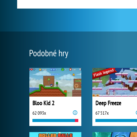
Podobné hry
Bloo Kid 2
Deep Freeze
62 093x
67 517x