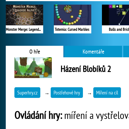
Monster Merge: Legends Alive
Totemia: Cursed Marbles
Balls and Bric
O hře
Komentáře
Házení Blobíků 2
Superhry.cz
→
Postřehové hry
→
Míření na cíl
Ovládání hry:
míření a vystřelov