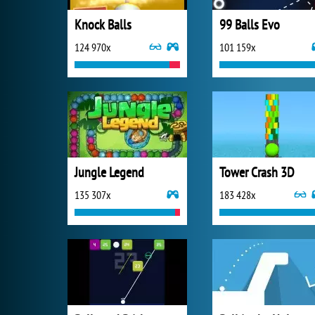
Knock Balls
99 Balls Evo
124 970x
101 159x
Jungle Legend
Tower Crash 3D
135 307x
183 428x