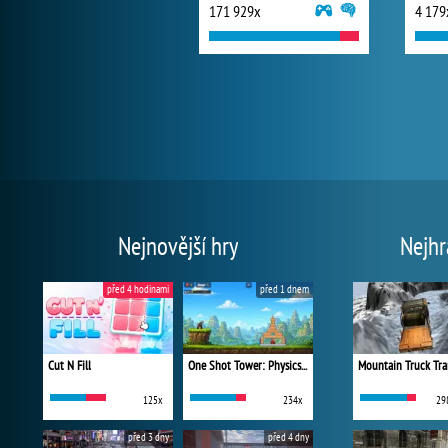
171 929x
4 179
Nejnovější hry
Nejhr
před 4 hodinami
před 1 dnem
Cut N Fill
One Shot Tower: Physics Destroyer
Mountain Truck Tra
125x
234x
29
před 3 dny
před 4 dny