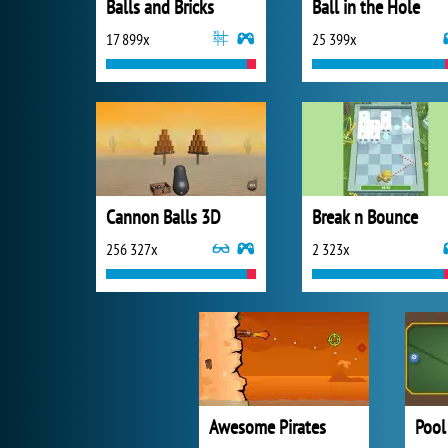
Balls and Bricks
Ball in the Hole
17 899x
25 399x
Cannon Balls 3D
Break n Bounce
256 327x
2 323x
Awesome Pirates
Pool