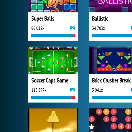
Super Balls
Ballistic
88 012x
34 703x
Soccer Caps Game
Brick Crus
115 897x
3 941x