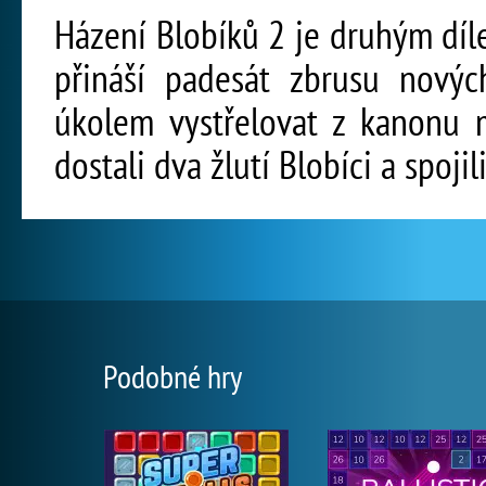
Házení Blobíků 2 je druhým díl
přináší padesát zbrusu nový
úkolem vystřelovat z kanonu m
dostali dva žlutí Blobíci a spoji
Podobné hry