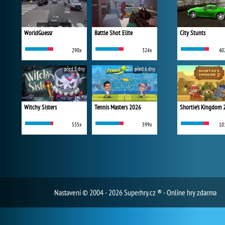
WorldGuessr
Battle Shot Elite
City Stunts
290x
324x
40
před 5 dny
před 6 dny
Witchy Sisters
Tennis Masters 2026
Shortie's Kingdom 
535x
599x
10
Nastavení
© 2004 - 2026 Superhry.cz ® - Online hry zdarma