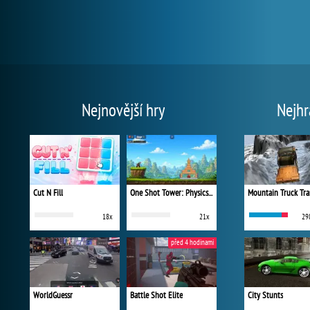
Nejnovější hry
Nejhr
Cut N Fill
One Shot Tower: Physics Destroyer
Mountain Truck Tra
18x
21x
29
před 4 hodinami
WorldGuessr
Battle Shot Elite
City Stunts