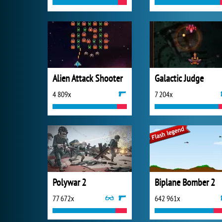
Alien Attack Shooter
Galactic Judge
4 809x
7 204x
Polywar 2
Biplane Bomber 2
77 672x
642 961x