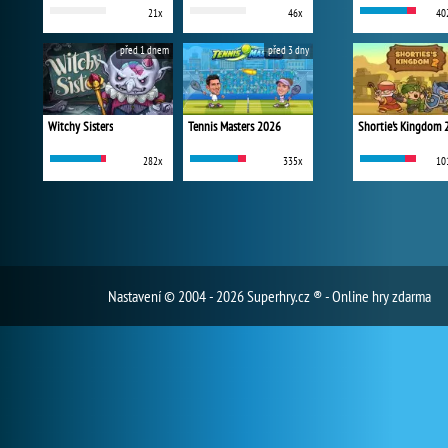
21x
46x
40
před 1 dnem
před 3 dny
Witchy Sisters
Tennis Masters 2026
Shortie's Kingdom 
282x
335x
10
Nastavení
© 2004 - 2026 Superhry.cz ® - Online hry zdarma