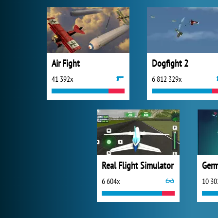
Air Fight
Dogfight 2
41 392x
6 812 329x
Real Flight Simulator
Germ
6 604x
10 30