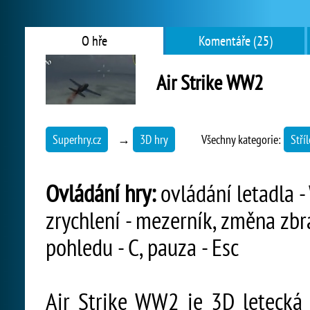
O hře
Komentáře (25)
Air Strike WW2
Superhry.cz
→
3D hry
Všechny kategorie:
Stří
Ovládání hry:
ovládání letadla - 
zrychlení - mezerník, změna zbr
pohledu - C, pauza - Esc
Air Strike WW2 je 3D letecká s