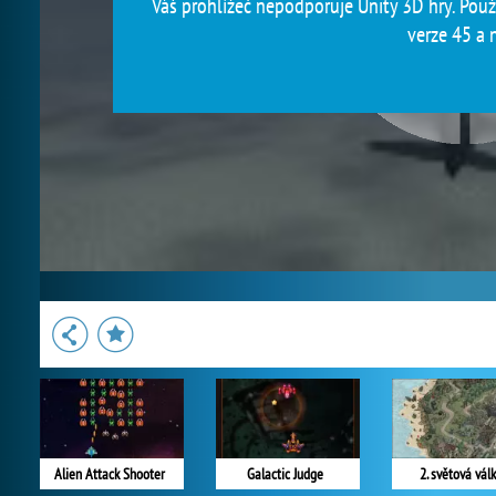
Váš prohlížeč nepodporuje Unity 3D hry. Použi
verze 45 a n
Alien Attack Shooter
Galactic Judge
2. světová vál