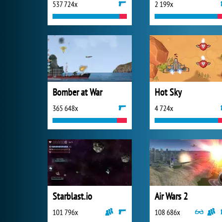
537 724x
2 199x
Bomber at War
Hot Sky
365 648x
4 724x
Starblast.io
Air Wars 2
101 796x
108 686x