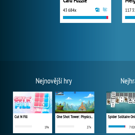
Card Puzzle
Merg
43 684x
117 3
Nejnovější hry
Nejhr
Cut N Fill
One Shot Tower: Physics Destroyer
Spider Solitaire On
19x
27x
7 02