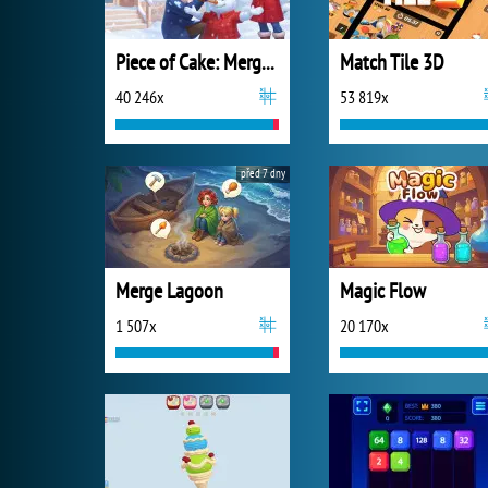
Piece of Cake: Merge and Bake
Match Tile 3D
40 246x
53 819x
před 7 dny
Merge Lagoon
Magic Flow
1 507x
20 170x