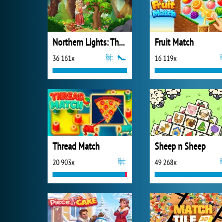
Northern Lights: The Secret of the Forest
Fruit Match
36 161x
16 119x
Thread Match
Sheep n Sheep
20 903x
49 268x