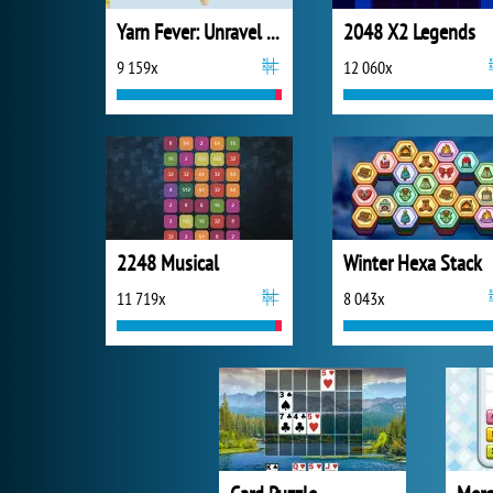
Yarn Fever: Unravel Puzzle
2048 X2 Legends
9 159x
12 060x
2248 Musical
Winter Hexa Stack
11 719x
8 043x