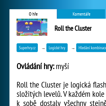
O hře
Komentáře
Roll the Cluster
Superhry.cz
→
Logické hry
→
Hledání kombinac
Ovládání hry:
myší
Roll the Cluster je logická fla
složitých levelů. V každém kole
k sobě dostaly všechny stejn