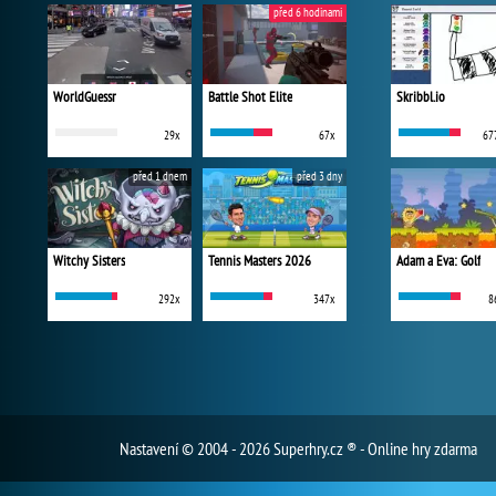
před 6 hodinami
WorldGuessr
Battle Shot Elite
Skribbl.io
29x
67x
67
před 1 dnem
před 3 dny
Witchy Sisters
Tennis Masters 2026
Adam a Eva: Golf
292x
347x
8
Nastavení
© 2004 - 2026 Superhry.cz ® - Online hry zdarma