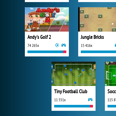
Andy's Golf 2
Jungle Bricks
74 265x
15 416x
Tiny Football Club
Socc
11 551x
115 8