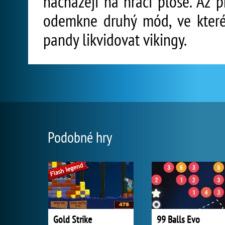
nacházejí na hrací ploše. Až p
odemkne druhý mód, ve které
pandy likvidovat vikingy.
Podobné hry
Gold Strike
99 Balls Evo