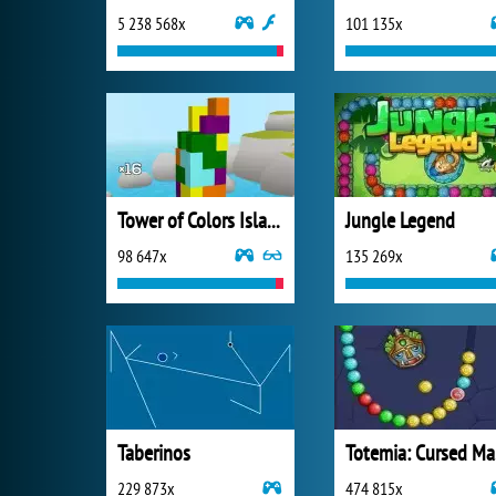
5 238 568x
101 135x
Tower of Colors Island Edition
Jungle Legend
98 647x
135 269x
Taberinos
T
229 873x
474 815x