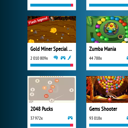
Gold Miner Special Edition
Zumba Mania
2 010 809x
44 788x
2048 Pucks
Gems Shooter
37 972x
93 018x