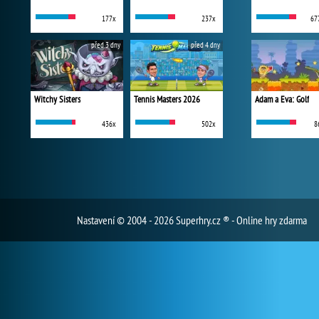
177x
237x
67
před 3 dny
před 4 dny
Witchy Sisters
Tennis Masters 2026
Adam a Eva: Golf
436x
502x
8
Nastavení
© 2004 - 2026 Superhry.cz ® - Online hry zdarma