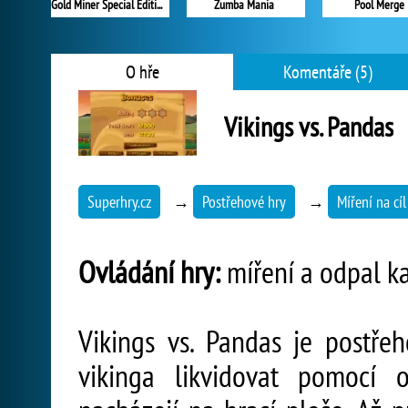
Gold Miner Special Edition
Zumba Mania
Pool Merge
O hře
Komentáře (5)
Vikings vs. Pandas
Superhry.cz
→
Postřehové hry
→
Míření na cíl
Ovládání hry:
míření a odpal k
Vikings vs. Pandas je postřeh
vikinga likvidovat pomocí 