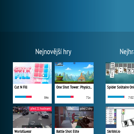
Nejnovější hry
Nejhr
Cut N Fill
One Shot Tower: Physics Destroyer
Spider Solitaire On
84x
71x
7 02
před 21 hodinami
před 2 dny
WorldGuessr
Battle Shot Elite
Skribbl.io