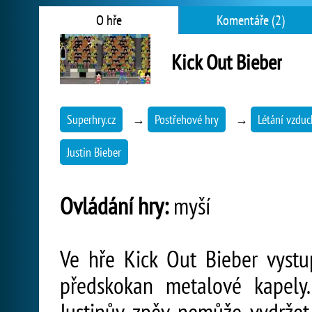
O hře
Komentáře (2)
Kick Out Bieber
Superhry.cz
→
Postřehové hry
→
Létání vzdu
Justin Bieber
Ovládání hry:
myší
Ve hře Kick Out Bieber vystu
předskokan metalové kapely.
Justinův zpěv nemůže vydržet