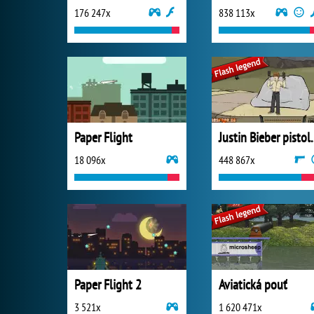
176 247x
838 113x
Paper Flight
Justin Bie
18 096x
448 867x
Paper Flight 2
Aviatická pouť
3 521x
1 620 471x