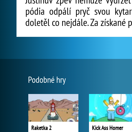
pódia odpálí pryč svou kytar
doletěl co nejdále. Za získané 
Podobné hry
Raketka 2
Kick Ass Homer