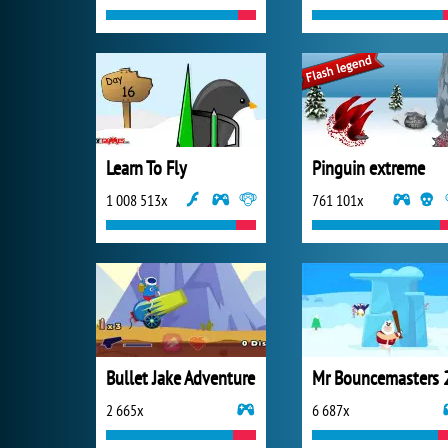
Learn To Fly
Pinguin extreme
1 008 513x
761 101x
Bullet Jake Adventure
Mr Bouncemasters 
2 665x
6 687x