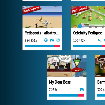
Yetisports - albatros overload
Celebrity Pedigree
884 251x
100 492x
My Dear Boss
Barm
7 256x
309 6