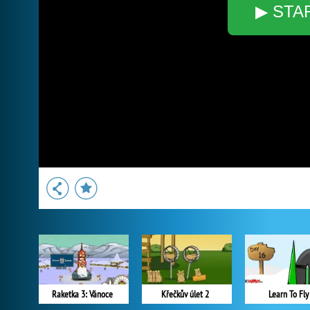
▶ STA
Raketka 3: Vánoce
Křečkův úlet 2
Learn To Fly