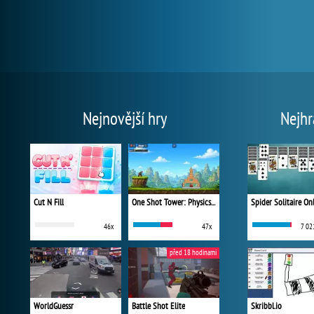
Nejnovější hry
Nejhr
Cut N Fill
One Shot Tower: Physics Destroyer
Spider Solitaire On
46x
47x
7 02
před 18 hodinami
WorldGuessr
Battle Shot Elite
Skribbl.io