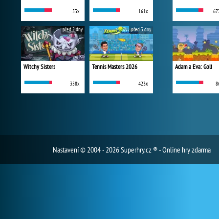
53x
161x
67
před 2 dny
před 3 dny
Witchy Sisters
Tennis Masters 2026
Adam a Eva: Golf
358x
423x
8
Nastavení
© 2004 - 2026 Superhry.cz ® - Online hry zdarma