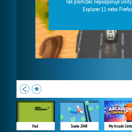
Váš prohlížeč nepodporuje Unity 
Explorer 11 nebo Firefox
Had
Snake 2048
My Arcade Cent