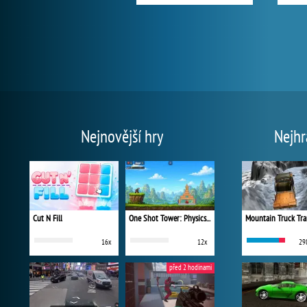
Nejnovější hry
Nejhr
Cut N Fill
One Shot Tower: Physics Destroyer
Mountain Truck Tra
16x
12x
29
před 2 hodinami