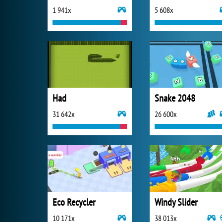
1 941x
5 608x
Had
Snake 2048
31 642x
26 600x
Eco Recycler
Windy Slider
10 171x
38 013x