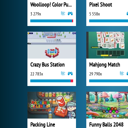
Woolloop! Color Puzzle
Pixel Shoot
3 279x
5 558x
Crazy Bus Station
Mahjong Match
22 783x
29 790x
Packing Line
Funny Balls 2048