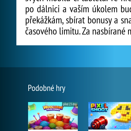
po dálnici a vaším úkolem bud
překážkám, sbírat bonusy a sna
časového limitu. Za nasbírané 
Podobné hry
před 23 dny