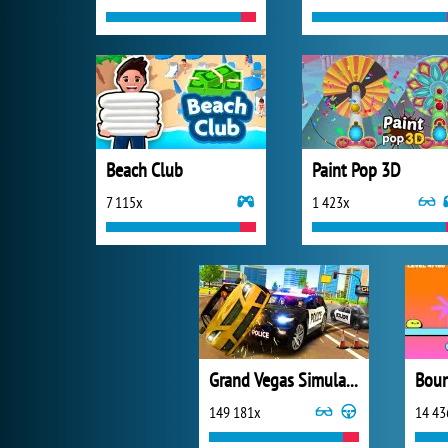
Beach Club
Paint Pop 3D
7 115x
1 423x
Grand Vegas Simulator
Boun
149 181x
14 43