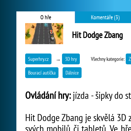
O hře
Komentáře (3)
Hit Dodge Zbang
Superhry.cz
→
3D hry
Všechny kategorie:
Z
Bourací autíčka
Dálnice
Ovládání hry:
jízda - šipky do s
Hit Dodge Zbang je skvělá 3D z
svých mobilů či tabletů. Ve hř