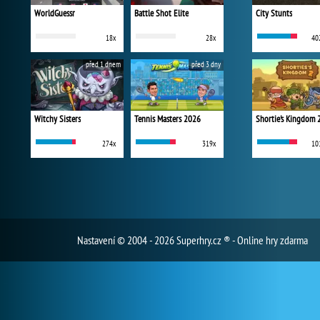
WorldGuessr
Battle Shot Elite
City Stunts
18x
28x
40
před 1 dnem
před 3 dny
Witchy Sisters
Tennis Masters 2026
Shortie's Kingdom 
274x
319x
10
Nastavení
© 2004 - 2026 Superhry.cz ® - Online hry zdarma