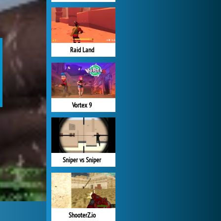
Raid Land
Vortex 9
Sniper vs Sniper
ShooterZ.io