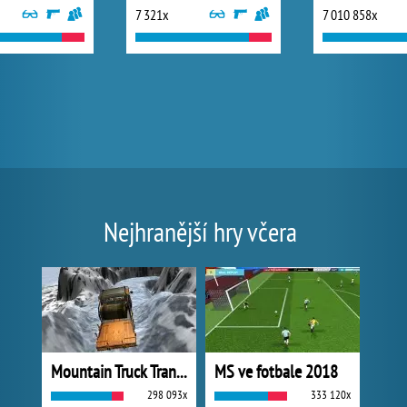
7 321x
7 010 858x
Nejhranější hry včera
Mountain Truck Transport
MS ve fotbale 2018
298 093x
333 120x