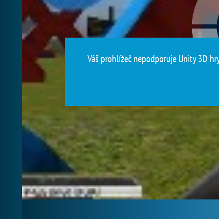
Váš prohlížeč nepodporuje Unity 3D hry.