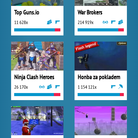
Top Guns.io
War Brokers
11 628x
214 919x
Ninja Clash Heroes
Honba za pokladem
26 170x
1 154 121x