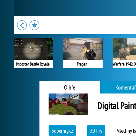
Imposter Battle Royale
Fragen
O hře
Komentář
Digital Pain
Superhry.cz
→
3D hry
Všechny k