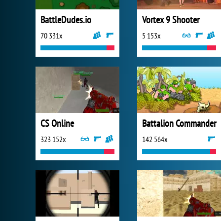
BattleDudes.io
Vortex 9 Shooter
70 331x
5 153x
CS Online
Battalion Commander
323 152x
142 564x