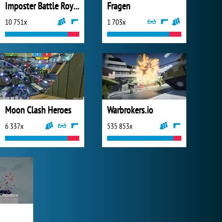
Imposter Battle Royale
Fragen
10 751x
1 703x
Moon Clash Heroes
Warbrokers.io
6 337x
535 853x