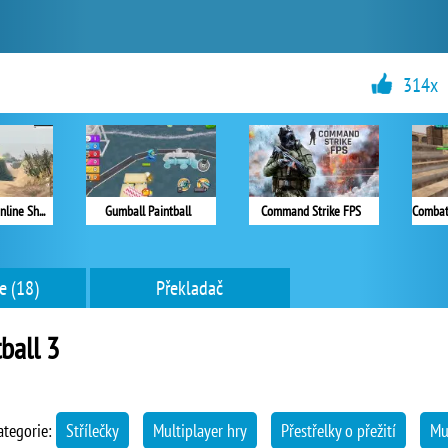
314x
Warfare 1942 Online Shooter
Gumball Paintball
Command Strike FPS
e (18)
Překladač
tball 3
ategorie:
Střílečky
Multiplayer hry
Přestřelky o přežití
Mul