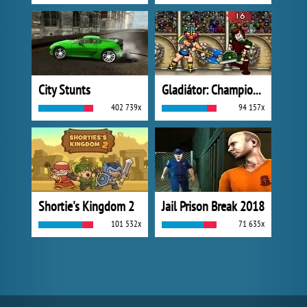
City Stunts
Gladiátor: Champions Sprint
402 739x
94 157x
Shortie's Kingdom 2
Jail Prison Break 2018
101 532x
71 635x