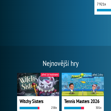
7 921x
Nejnovější hry
před 16 hodinami
před 2 dny
Witchy Sisters
Tennis Masters 2026
258x
301x