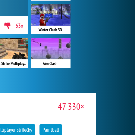
63x
Winter Clash 3D
Aim Clash
Combat Strike Multiplayer
47 330×
tiplayer střílečky
Paintball