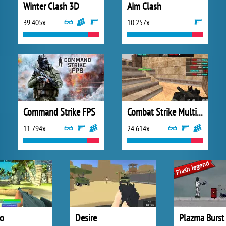
Winter Clash 3D
Aim Clash
39 405x
10 257x
Command Strike FPS
Combat Strike Multiplayer
11 794x
24 614x
io
Desire
Plazma Burst