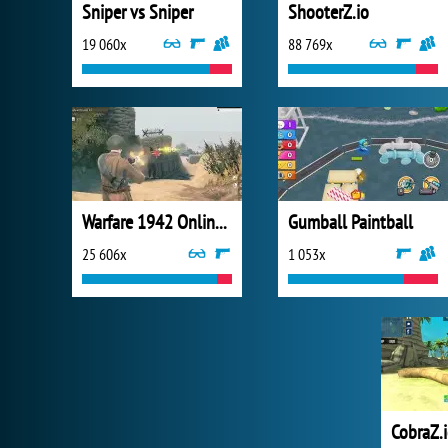
Sniper vs Sniper
ShooterZ.io
19 060x
88 769x
Warfare 1942 Online Shooter
Gumball Paintball
25 606x
1 053x
CobraZ.