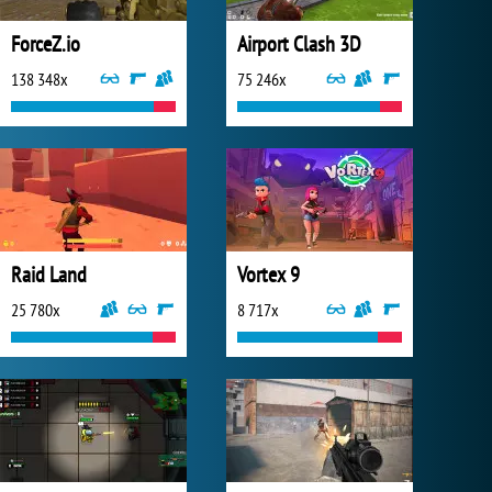
ForceZ.io
Airport Clash 3D
138 348x
75 246x
Raid Land
Vortex 9
25 780x
8 717x