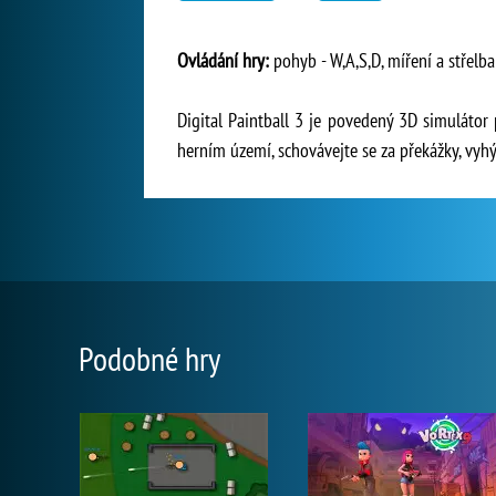
Ovládání hry:
pohyb - W,A,S,D, míření a střelba 
Digital Paintball 3 je povedený 3D simulátor
herním území, schovávejte se za překážky, vyhý
Podobné hry