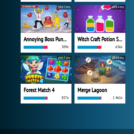
před 3 dny
před 4 dny
Annoying Boss Punch Game
Witch Craft Potion Sort
309x
636x
před 5 dny
před 6 dny
Forest Match 4
Merge Lagoon
857x
1 461x