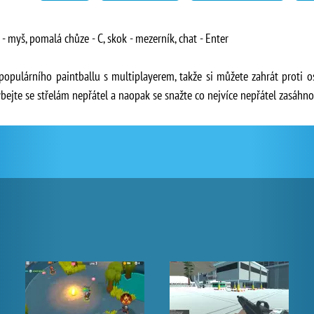
- myš, pomalá chůze - C, skok - mezerník, chat - Enter
 populárního paintballu s multiplayerem, takže si můžete zahrát proti 
bejte se střelám nepřátel a naopak se snažte co nejvíce nepřátel zasáhn