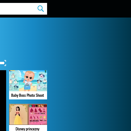
Baby Boss Photo Shoot
Disney princezny