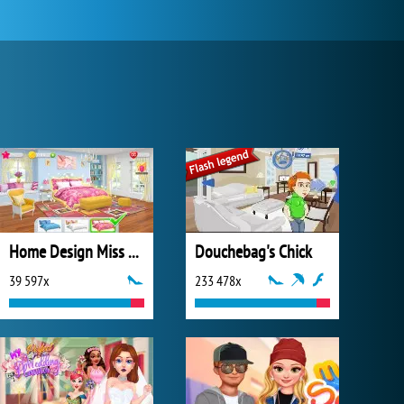
Home Design Miss Robins Home Makeover
Douchebag's Chick
39 597x
233 478x