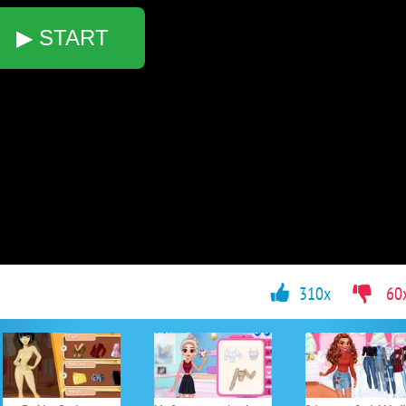
▶ START
310x
60