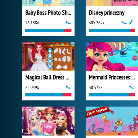
Baby Boss Photo Shoot
Disney princezny
26 188x
305 262x
Magical Ball Dress Design
Mermaid Princesses: Underwater Games
25 049x
38 578x