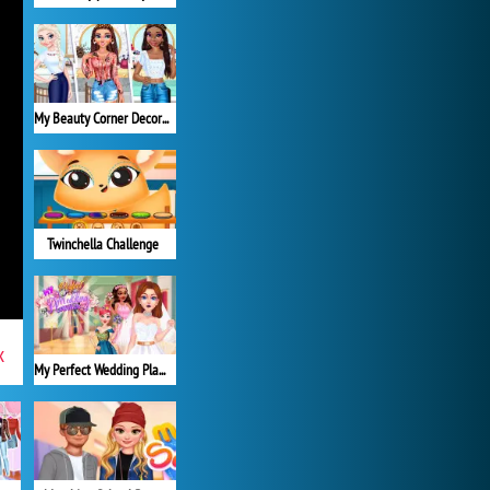
My Beauty Corner Decoration
Twinchella Challenge
x
My Perfect Wedding Planner