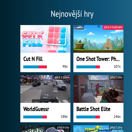
Nejnovější hry
před 4 hodinami
Cut N Fill
One Shot Tower: Physics Destroyer
90x
107x
před 1 dnem
před 3 dny
WorldGuessr
Battle Shot Elite
188x
246x
před 4 dny
před 5 dny