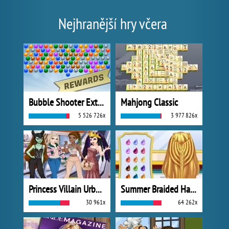
Nejhranější hry včera
Bubble Shooter Extreme
Mahjong Classic
5 526 726x
3 977 826x
Princess Villain Urban Outfitters Summer
Summer Braided Hairstyles
30 961x
64 262x