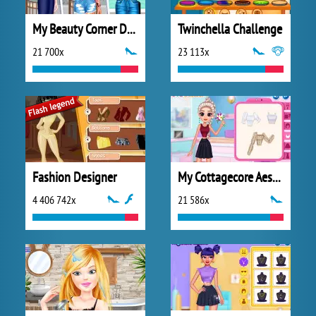
My Beauty Corner Decoration
Twinchella Challenge
21 700x
23 113x
Fashion Designer
My Cottagecore Aesthetic Look
4 406 742x
21 586x