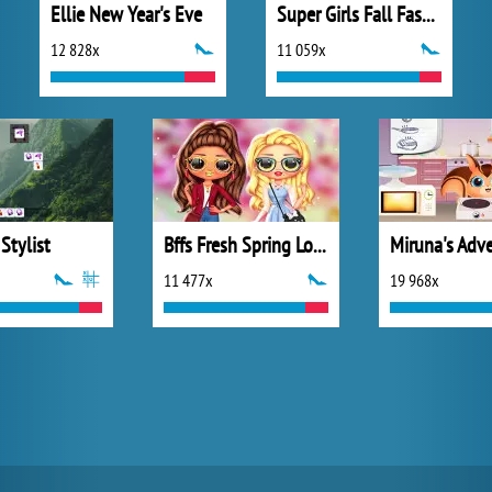
Ellie New Year's Eve
Super Girls Fall Fashion Trends
12 828x
11 059x
Stylist
Bffs Fresh Spring Look
11 477x
19 968x