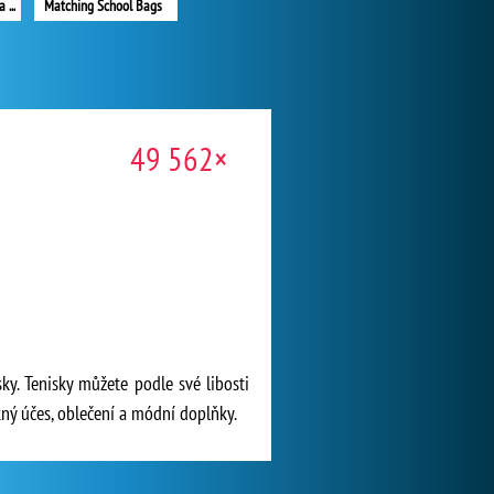
Princesses Social Media Stars
Matching School Bags
49 562×
ky. Tenisky můžete podle své libosti
kný účes, oblečení a módní doplňky.