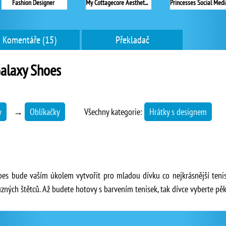
Fashion Designer
My Cottagecore Aesthetic Look
Komentáře (15)
Překladač
alaxy Shoes
y
→
Oblíkačky
Všechny kategorie:
Hrátky s designem
oes bude vaším úkolem vytvořit pro mladou dívku co nejkrásnější tenis
zných štětců. Až budete hotovy s barvením tenisek, tak dívce vyberte pě