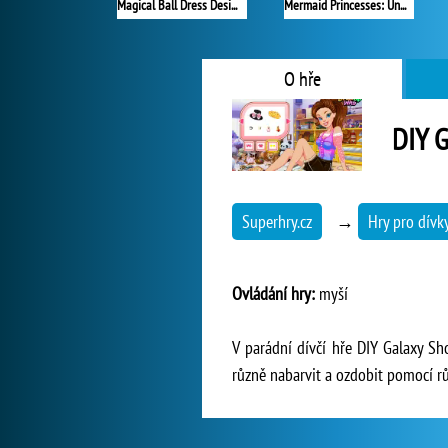
Magical Ball Dress Design
Mermaid Princesses: Underwater Games
O hře
DIY G
Superhry.cz
→
Hry pro dívk
Ovládání hry:
myší
V parádní dívčí hře DIY Galaxy Sh
různě nabarvit a ozdobit pomocí rů