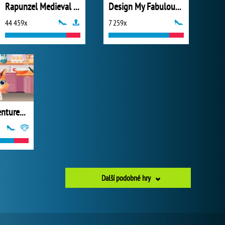
Rapunzel Medieval Wedding
Design My Fabulous Ripped Jeans
44 459x
7 259x
Miruna's Adventures: Meeting Maria
Další podobné hry