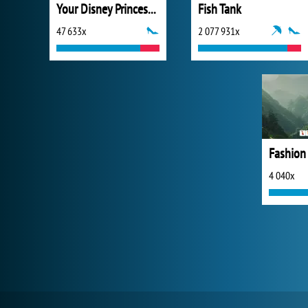
Your Disney Princess Style
Fish Tank
47 633x
2 077 931x
Fashion 
4 040x