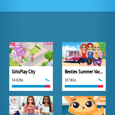
GirlsPlay City
Besties Summer Vacation
34 028x
10 582x