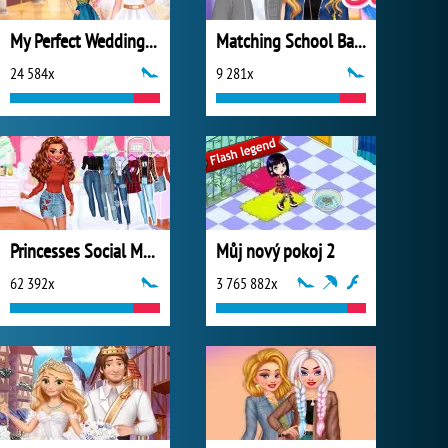
My Perfect Wedding Planner
Matching School Bags
24 584x
9 281x
Princesses Social Media Stars
Můj nový pokoj 2
62 392x
3 765 882x