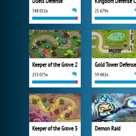
Duels Defense
748 011x
25 679x
Keeper of the Grove 2
Gold Tower Defens
255 075x
59 482x
Keeper of the Grove 3
Demon Raid