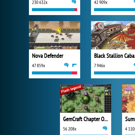
230 632x
42 909x
Nova Defender
Bla
47 859x
7 946x
GemCraft Chapter One The Forgotten
Summ
56 208x
4 110