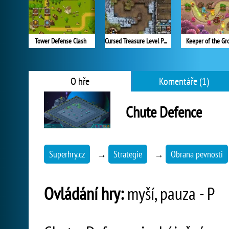
Tower Defense Clash
Cursed Treasure Level Pack
Keeper of the Gr
O hře
Komentáře (1)
Chute Defence
Superhry.cz
→
Strategie
→
Obrana pevnosti
Ovládání hry:
myší, pauza - P