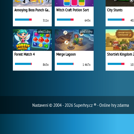
Annoying Boss Punch Game
Witch Craft Potion Sort
City Stunts
311x
643x
40
před 5 dny
před 6 dny
Forest Match 4
Merge Lagoon
Shortie's Kingdom 
863x
1 467x
10
Nastavení
© 2004 - 2026 Superhry.cz ® - Online hry zdarma