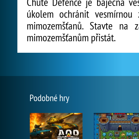
Chute Defence je báječná ves
úkolem ochránit vesmírnou
mimozemšťanů. Stavte na z
mimozemšťanům přistát.
Podobné hry