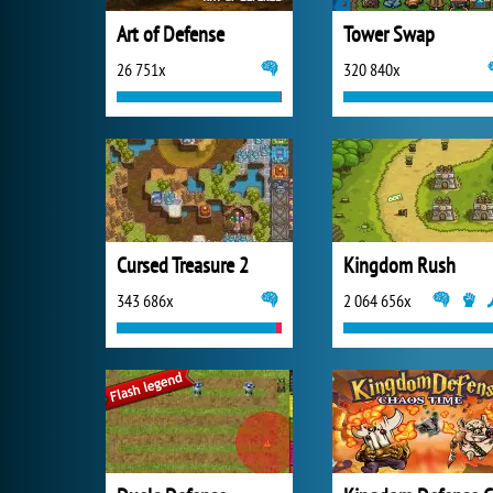
Art of Defense
Tower Swap
26 751x
320 840x
Cursed Treasure 2
Kingdom Rush
343 686x
2 064 656x