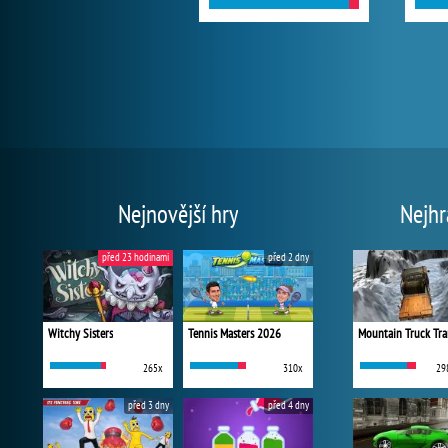
Nejnovější hry
Nejhr
před 23 hodinami
před 2 dny
Witchy Sisters
Tennis Masters 2026
Mountain Truck Tra
265x
310x
29
před 3 dny
před 4 dny