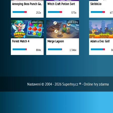
Annoying Boss Punch Game
Witch Craft Potion Sort
Skribbl.io
252x
573x
67
před 5 dny
před 6 dny
Forest Match 4
Merge Lagoon
Adam a Eva: Golf
804x
1 346x
8
Nastavení
© 2004 - 2026 Superhry.cz ® - Online hry zdarma