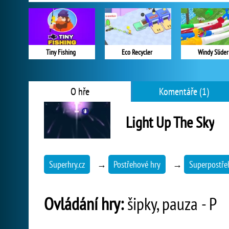
Tiny Fishing
Eco Recycler
Windy Slider
O hře
Komentáře (1)
Light Up The Sky
Superhry.cz
→
Postřehové hry
→
Superpostře
Ovládání hry:
šipky, pauza - P