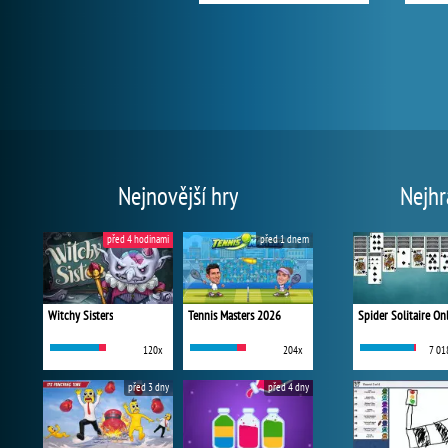
Nejnovější hry
Nejhr
před 4 hodinami
před 1 dnem
Witchy Sisters
Tennis Masters 2026
Spider Solitaire On
120x
204x
7 01
před 3 dny
před 4 dny