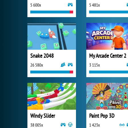
5 600x
5 481x
Snake 2048
My Arcade Center 2
26 580x
3 115x
Windy Slider
Paint Pop 3D
38 005x
1 423x