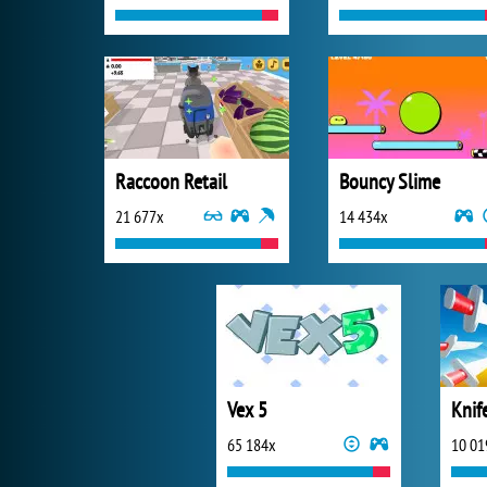
Raccoon Retail
Bouncy Slime
21 677x
14 434x
Vex 5
Knif
65 184x
10 01