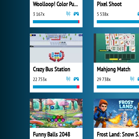
Woolloop! Color Puzzle
Pixel Shoot
3 167x
5 538x
Crazy Bus Station
Mahjong Match
22 753x
29 738x
Funny Balls 2048
Frost 