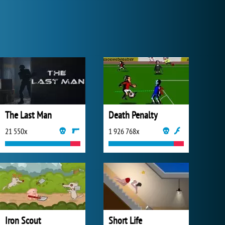
The Last Man
Death Penalty
21 550x
1 926 768x
Iron Scout
Short Life