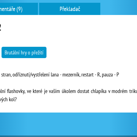
entáře (9)
Překladač
2
→
Brutální hry o přežití
tran, odříznutí/vystřelení lana - mezerník, restart - R, pauza - P
lní flashovky, ve které je vaším úkolem dostat chlapíka v modrém triku
vých kol?