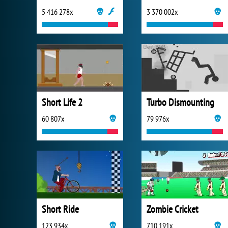
5 416 278x
3 370 002x
Short Life 2
Turbo Dismounting
60 807x
79 976x
Short Ride
Zombie Cricket
123 934x
710 191x