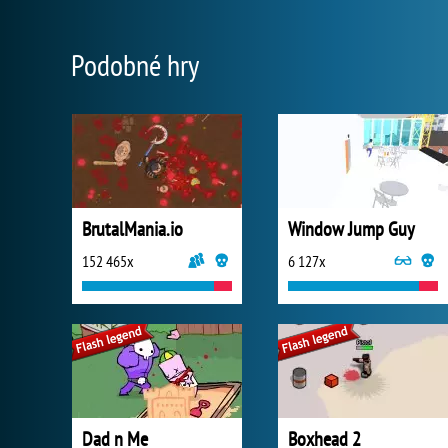
Podobné hry
BrutalMania.io
Window Jump Guy
152 465x
6 127x
Dad n Me
Boxhead 2