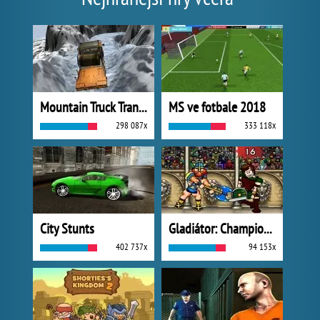
Mountain Truck Transport
MS ve fotbale 2018
298 087x
333 118x
City Stunts
Gladiátor: Champions Sprint
402 737x
94 153x