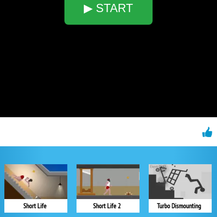
▶ START
Short Life
Short Life 2
Turbo Dismounting