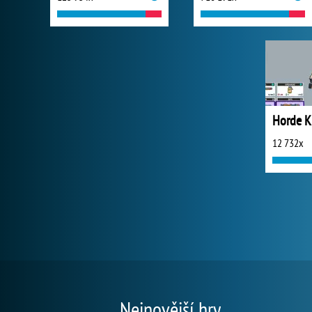
12 732x
Nejnovější hry