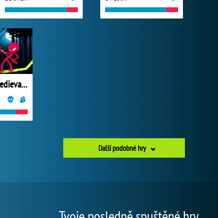
Stick Duel: Medieval War
Další podobné hry
Tvoje posledně spuštěné hry