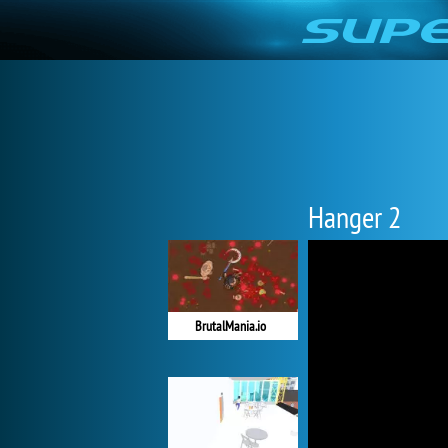
Hanger 2
BrutalMania.io