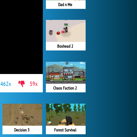
Dad n Me
Boxhead 2
462x
59x
Chaos Faction 2
Forest Survival
Decision 3