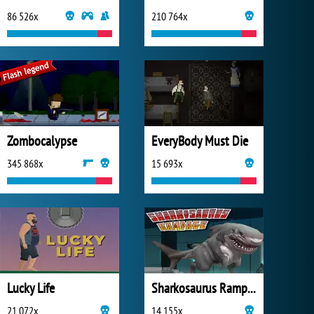
86 526x
210 764x
Zombocalypse
EveryBody Must Die
345 868x
15 693x
Lucky Life
Sharkosaurus Rampage
21 072x
14 155x