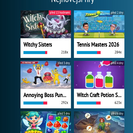
před 13 hodinami
před 2 dny
Witchy Sisters
Tennis Masters 2026
218x
284x
před 3 dny
před 4 dny
Annoying Boss Punch Game
Witch Craft Potion Sort
292x
623x
před 5 dny
před 6 dny