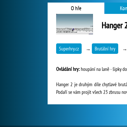
O hře
Kom
Hanger 
Superhry.cz
→
Brutální hry
Ovládání hry:
houpání na laně - šipky do s
Hanger 2 je druhým díle chytlavé brutá
Podaří se vám projít všech 23 zbrusu no