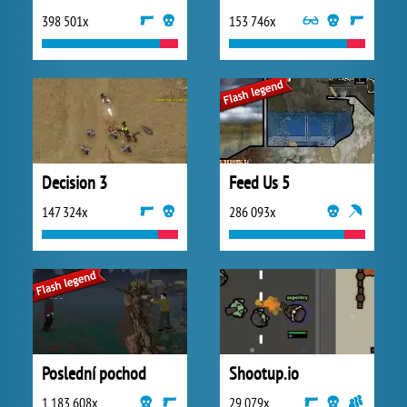
398 501x
153 746x
Decision 3
Feed Us 5
147 324x
286 093x
Poslední pochod
Shootup.io
1 183 608x
29 079x