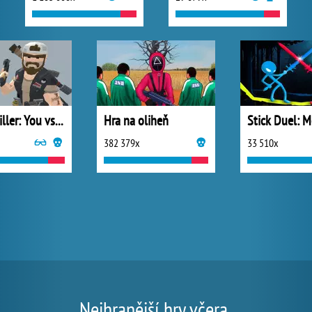
Horde Killer: You vs 100
Hra na oliheň
382 379x
33 510x
Nejhranější hry včera