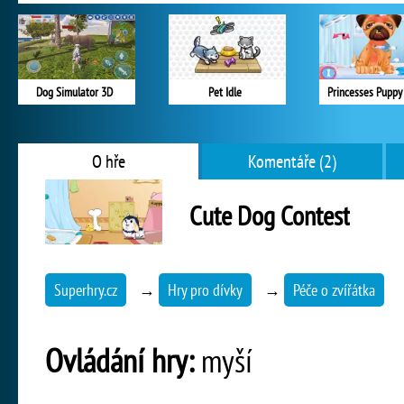
Dog Simulator 3D
Pet Idle
Princesses Puppy
O hře
Komentáře (2)
Cute Dog Contest
Superhry.cz
→
Hry pro dívky
→
Péče o zvířátka
Ovládání hry:
myší