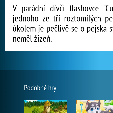
V parádní dívčí flashovce "C
jednoho ze tří roztomilých pe
úkolem je pečlivě se o pejska st
neměl žízeň.
Podobné hry