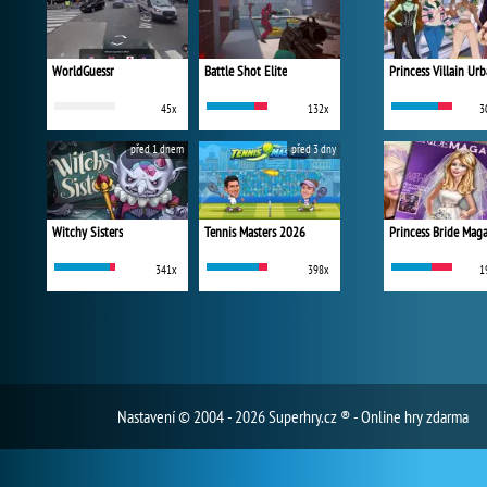
WorldGuessr
Battle Shot Elite
45x
132x
3
před 1 dnem
před 3 dny
Witchy Sisters
Tennis Masters 2026
Princess Bride Mag
341x
398x
1
Nastavení
© 2004 - 2026 Superhry.cz ® - Online hry zdarma