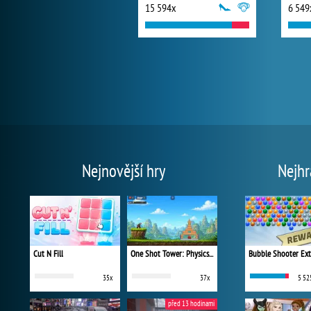
15 594x
6 549
Nejnovější hry
Nejhr
Cut N Fill
One Shot Tower: Physics Destroyer
Bubble Shooter Ex
35x
37x
5 52
před 13 hodinami