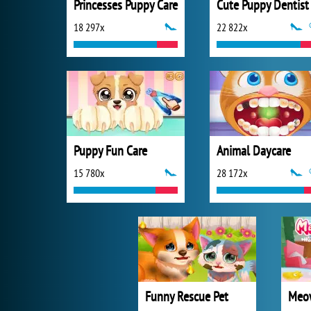
Princesses Puppy Care
Cute Puppy Dentist
18 297x
22 822x
Puppy Fun Care
Animal Daycare
15 780x
28 172x
Funny Rescue Pet
Meo