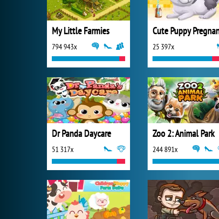
My Little Farmies
Cute Puppy Pregna
794 943x
25 397x
Dr Panda Daycare
Zoo 2: Animal Park
51 317x
244 891x