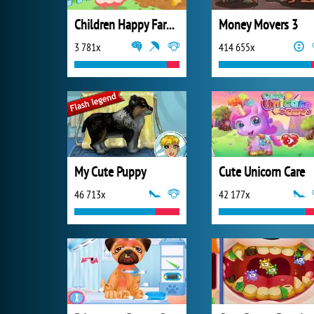
Children Happy Farm DuDu
Money Movers 3
3 781x
414 655x
My Cute Puppy
Cute Unicorn Care
46 713x
42 177x