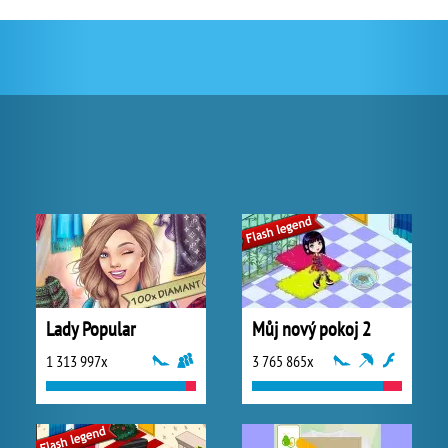
Lady Popular
Můj nový pokoj 2
1 313 997x
3 765 865x