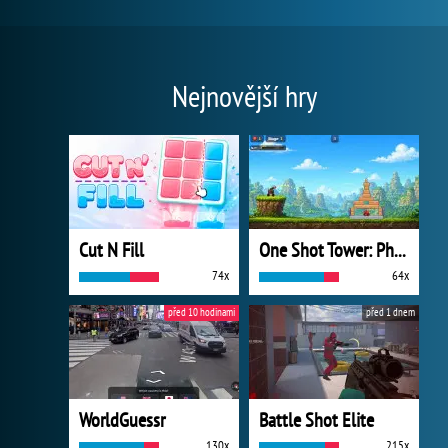
Nejnovější hry
Cut N Fill
One Shot Tower: Physics Destroyer
74x
64x
před 10 hodinami
před 1 dnem
WorldGuessr
Battle Shot Elite
130x
215x