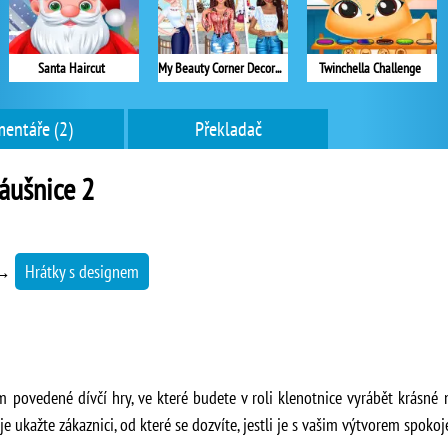
Santa Haircut
My Beauty Corner Decoration
Twinchella Challenge
entáře (2)
Překladač
áušnice 2
→
Hrátky s designem
 povedené dívčí hry, ve které budete v roli klenotnice vyrábět krásné n
 ukažte zákaznici, od které se dozvíte, jestli je s vašim výtvorem spokoje