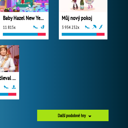
Baby Hazel New Year Party
Můj nový pokoj
11 815x
3 934 232x
Rapunzel Medieval Wedding
Další podobné hry