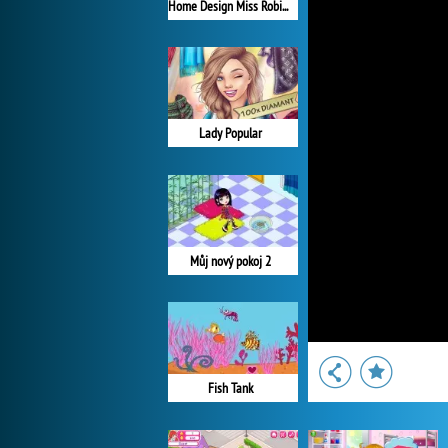
Home Design Miss Robins Home Makeover
Lady Popular
Můj nový pokoj 2
Fish Tank