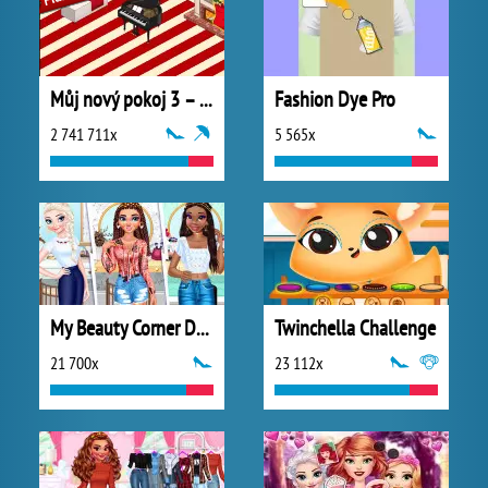
Můj nový pokoj 3 – Vánoce
Fashion Dye Pro
2 741 711x
5 565x
My Beauty Corner Decoration
Twinchella Challenge
21 700x
23 112x