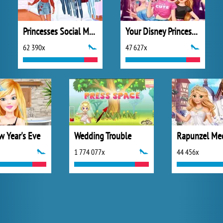
Princesses Social Media Stars
Your Disney Princess Style
62 390x
47 627x
w Year's Eve
Wedding Trouble
1 774 077x
44 456x