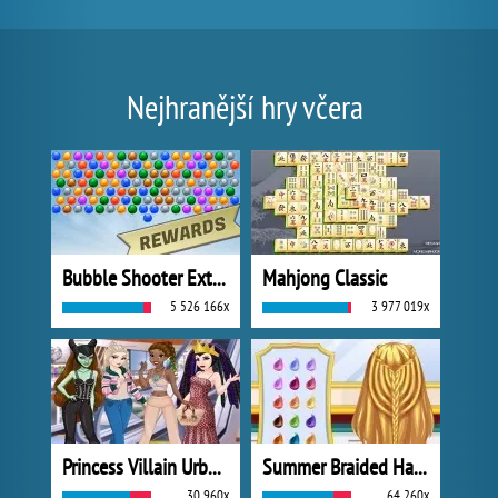
Nejhranější hry včera
Bubble Shooter Extreme
Mahjong Classic
5 526 166x
3 977 019x
Princess Villain Urban Outfitters Summer
Summer Braided Hairstyles
30 960x
64 260x