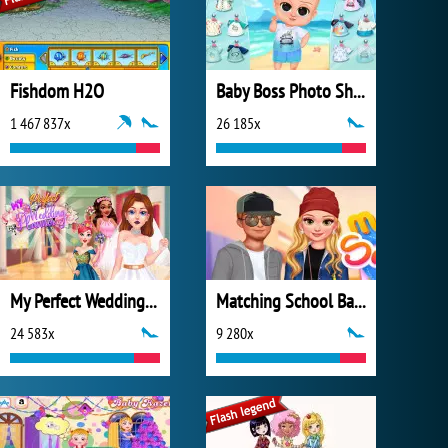
Fishdom H2O
Baby Boss Photo Shoot
1 467 837x
26 185x
My Perfect Wedding Planner
Matching School Bags
24 583x
9 280x