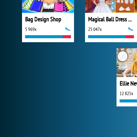
Bag Design Shop
Magical Ball Dress Design
5 969x
25 047x
Ellie Ne
12 825x