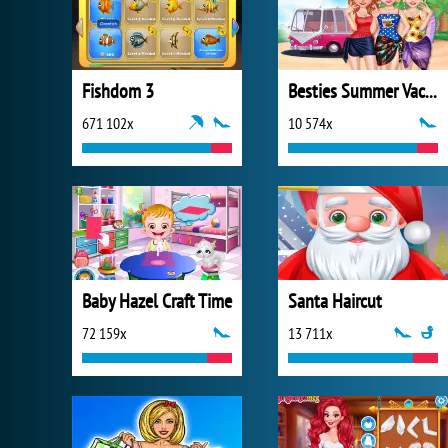
Fishdom 3
Besties Summer Vacation
671 102x
10 574x
Baby Hazel Craft Time
Santa Haircut
72 159x
13 711x