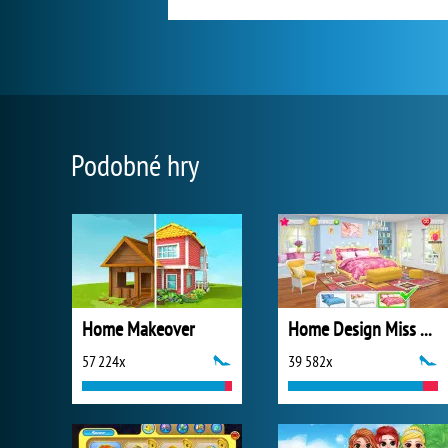
Podobné hry
Home Makeover
Home Design Miss Robins Home Makeover
57 224x
39 582x