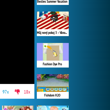
Besties Summer Vacation
Můj nový pokoj 3 – Vánoce
Fashion Dye Pro
97x
18x
Fishdom H2O