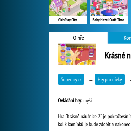
GirlsPlay City
Baby Hazel Craft Time
O hře
Kom
Krásné n
Superhry.cz
→
Hry pro dívky
Ovládání hry:
myší
Hra "Krásné náušnice 2" je pokračováním
kolik kamínků je bude zdobit a nakonec je