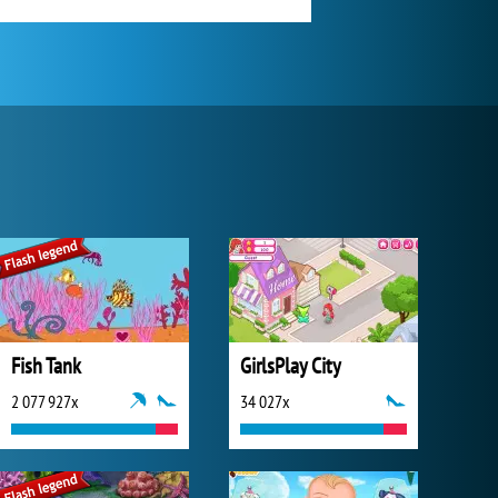
Fish Tank
GirlsPlay City
2 077 927x
34 027x