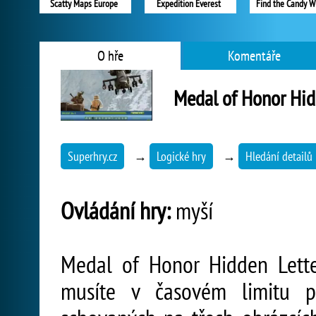
Scatty Maps Europe
Expedition Everest
Find the Candy W
O hře
Komentáře
Medal of Honor Hid
Superhry.cz
→
Logické hry
→
Hledání detailů
Ovládání hry:
myší
Medal of Honor Hidden Lette
musíte v časovém limitu p