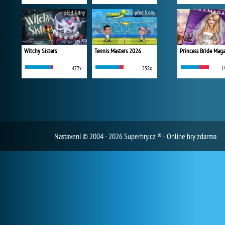
před 4 dny
před 5 dny
Witchy Sisters
Tennis Masters 2026
Princess Bride Mag
477x
558x
1
Nastavení
© 2004 - 2026 Superhry.cz ® - Online hry zdarma