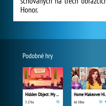
schovaných na třech obrázcíc
Honor.
Podobné hry
Hidden Object: My Hotel
Home Makeov
3 276x
66 586x