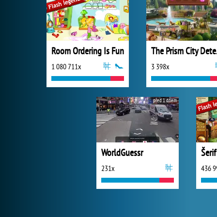
Room Ordering Is Fun
The 
1 080 711x
3 398x
před 1 dnem
WorldGuessr
Šeri
231x
436 9