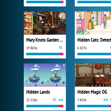
Mary Knots Garden Wedding Hidden Object
19 863x
6 657x
Hidden Lands
Hidden Magic OG
21 510x
7 419x