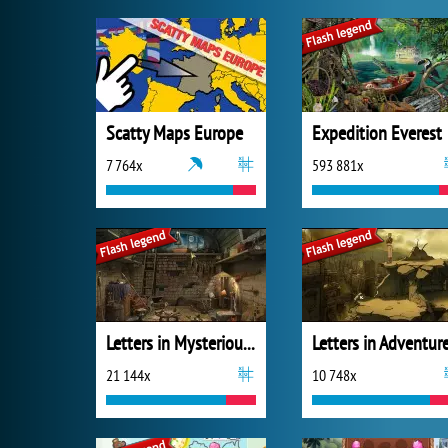
Scatty Maps Europe
Expedition Everest
7 764x
593 881x
Letters in Mysterious Treasure
21 144x
10 748x