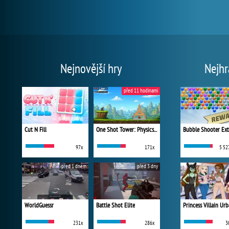
Nejnovější hry
Nejhr
před 11 hodinami
Cut N Fill
One Shot Tower: Physics Destroyer
Bubble Shooter Ex
97x
171x
5 52
před 1 dnem
před 3 dny
WorldGuessr
Battle Shot Elite
231x
286x
3