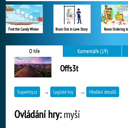
Find the Candy Winter
Brain Out in Love Story
Room Ordering Is
O hře
Komentáře (19)
Offs3t
Superhry.cz
→
Logické hry
→
Hledání detailů
Ovládání hry:
myší