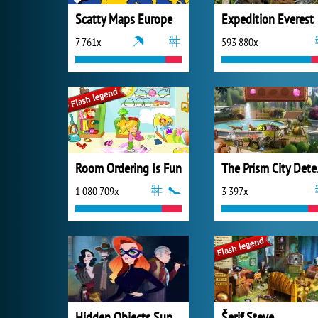
Scatty Maps Europe
Expedition Everest
7 761x
593 880x
Room Ordering Is Fun
The 
1 080 709x
3 397x
Hidden Objects Superthief
Šerif Steve