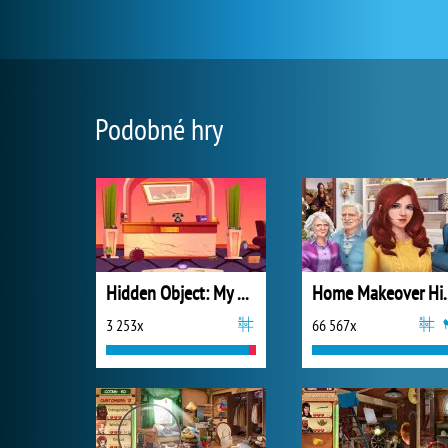
Podobné hry
Hidden Object: My Hotel
Home Makeov
3 253x
66 567x