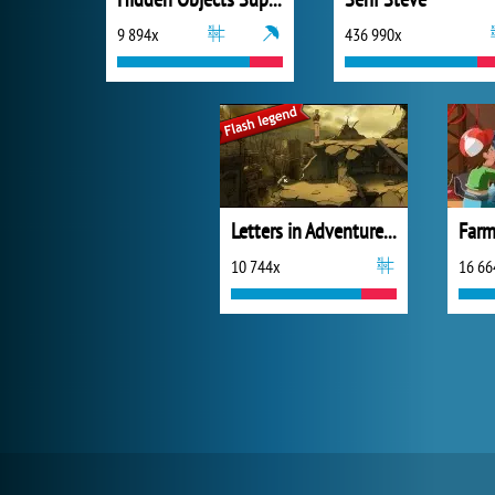
9 894x
436 990x
Letters in Adventure Places
Farm
10 744x
16 66