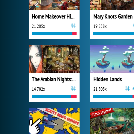
Home Makeover Hidden Object 2
Mar
21 205x
19 858x
The Arabian Nights: Sindibad the Voyager
Hidden Lands
14 782x
21 503x