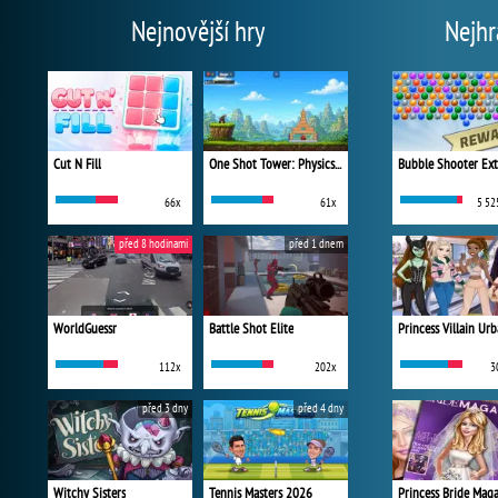
Nejnovější hry
Nejhr
Cut N Fill
One Shot Tower: Physics Destroyer
Bubble Shooter Ex
66x
61x
5 52
před 8 hodinami
před 1 dnem
WorldGuessr
Battle Shot Elite
112x
202x
3
před 3 dny
před 4 dny
Witchy Sisters
Tennis Masters 2026
Princess Bride Mag