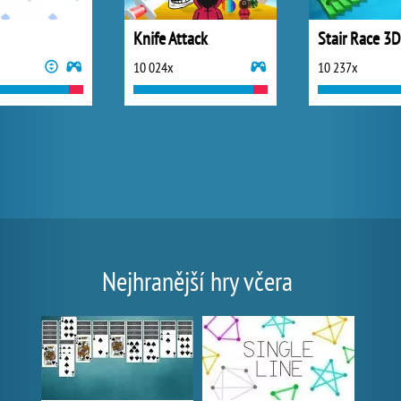
Knife Attack
Stair Race 3D
10 024x
10 237x
Nejhranější hry včera