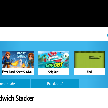
Frost Land: Snow Survival
Ship Out
Had
omentáře
Překladač
dwich Stacker