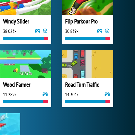
Windy Slider
Flip Parkour Pro
38 023x
30 839x
Wood Farmer
Road Turn Traffic
11 289x
14 304x