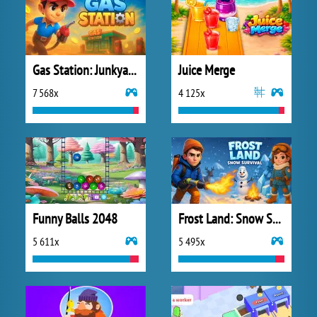
Gas Station: Junkyard Tycoon
Juice Merge
7 568x
4 125x
Funny Balls 2048
Frost Land: Snow Survival
5 611x
5 495x