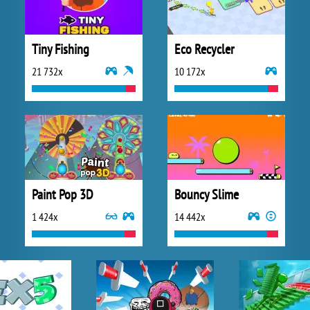
Tiny Fishing
Eco Recycler
21 732x
10 172x
Paint Pop 3D
Bouncy Slime
1 424x
14 442x