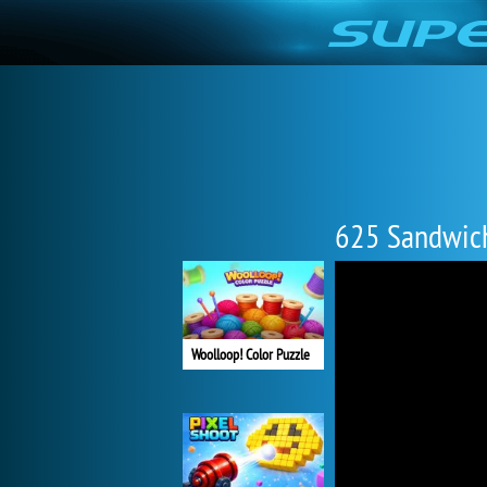
625 Sandwich
Woolloop! Color Puzzle