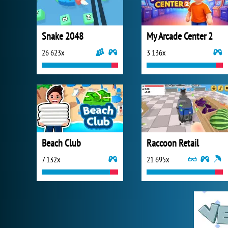
Snake 2048
My Arcade Center 2
26 623x
3 136x
Beach Club
Raccoon Retail
7 132x
21 695x