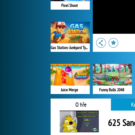
Pixel Shoot
Gas Station: Junkyard Tycoon
Juice Merge
Funny Balls 2048
O hře
K
625 San