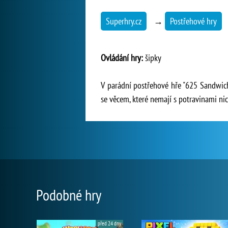
Superhry.cz
→
Postřehové hry
Ovládání hry:
šipky
V parádní postřehové hře "625 Sandwich 
se věcem, které nemají s potravinami ni
Podobné hry
před 24 dny