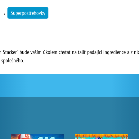
→
Superpostřehovky
Stacker" bude vaším úkolem chytat na talíř padající ingredience a z nic
c společného.