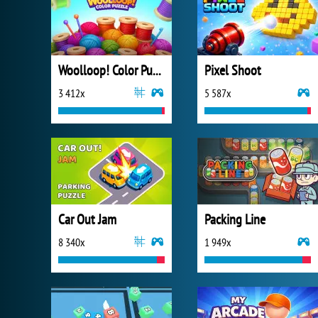
Woolloop! Color Puzzle
Pixel Shoot
3 412x
5 587x
Car Out Jam
Packing Line
8 340x
1 949x