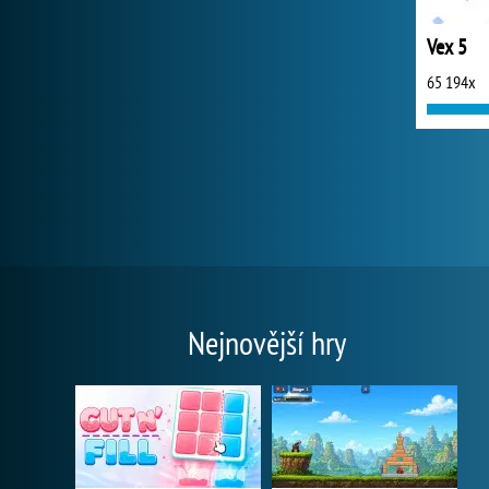
Vex 5
65 194x
Nejnovější hry