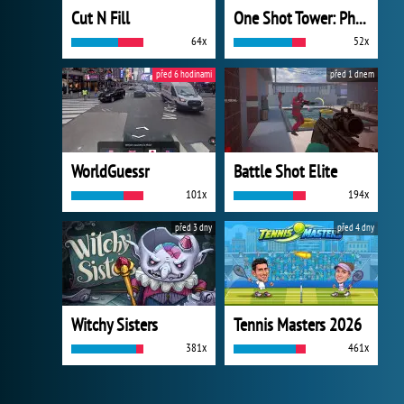
Cut N Fill
One Shot Tower: Physics Destroyer
64x
52x
před 6 hodinami
před 1 dnem
WorldGuessr
Battle Shot Elite
101x
194x
před 3 dny
před 4 dny
Witchy Sisters
Tennis Masters 2026
381x
461x