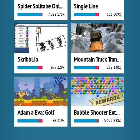
Spider Solitaire Online
Single Line
7 022 175x
136 609x
Skribbl.io
Mountain Truck Transport
677 229x
298 130x
Adam a Eva: Golf
Bubble Shooter Extreme
86 219x
5 525 898x