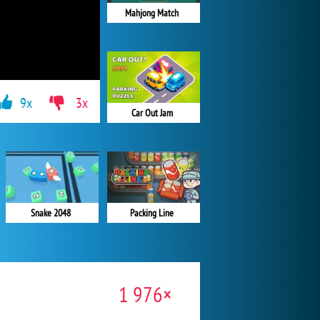
Mahjong Match
9x
3x
Car Out Jam
Snake 2048
Packing Line
1 976×