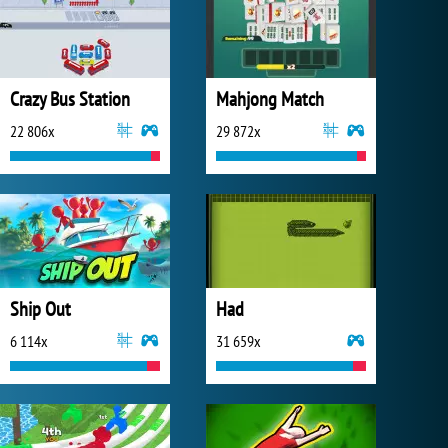
Crazy Bus Station
Mahjong Match
22 806x
29 872x
Ship Out
Had
6 114x
31 659x