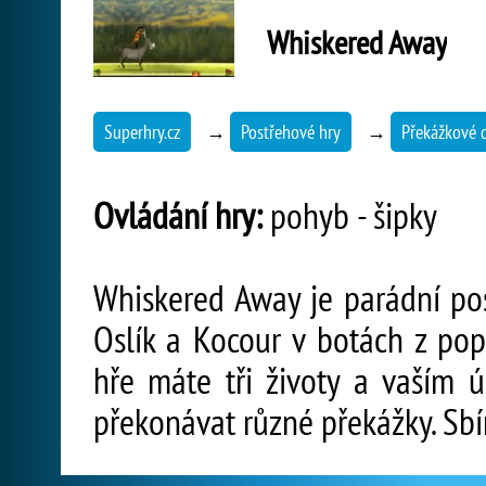
Whiskered Away
Superhry.cz
→
Postřehové hry
→
Překážkové 
Ovládání hry:
pohyb - šipky
Whiskered Away je parádní post
Oslík a Kocour v botách z po
hře máte tři životy a vaším 
překonávat různé překážky. Sb