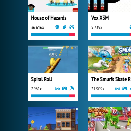
House of Hazards
Vex X3M
36 616x
5 739x
Spiral Roll
T
7 961x
31 909x