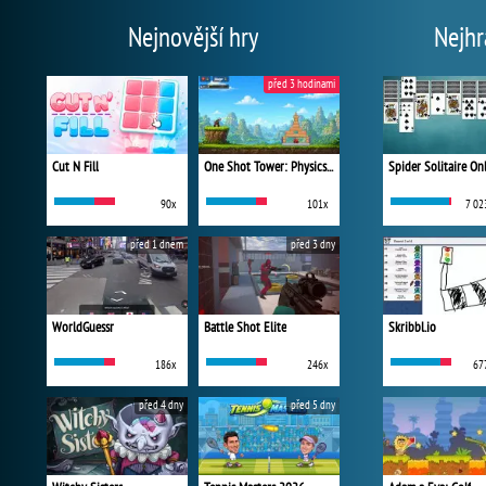
Nejnovější hry
Nejhr
před 3 hodinami
Cut N Fill
One Shot Tower: Physics Destroyer
Spider Solitaire On
90x
101x
7 02
před 1 dnem
před 3 dny
WorldGuessr
Battle Shot Elite
Skribbl.io
186x
246x
67
před 4 dny
před 5 dny