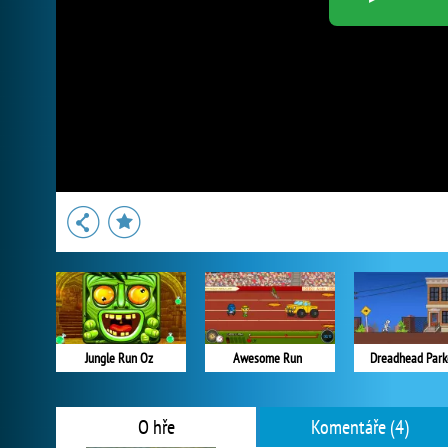
Jungle Run Oz
Awesome Run
Dreadhead Park
O hře
Komentáře (4)