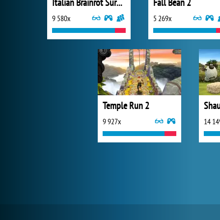
Italian Brainrot Survive Parkour
Fall Bean 2
9 580x
5 269x
Temple Run 2
9 927x
14 14