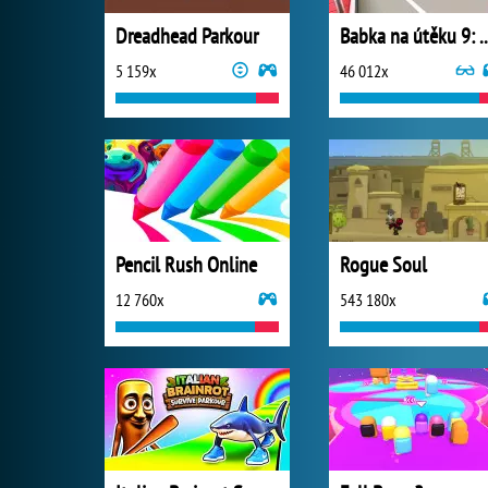
Dreadhead Parkour
Babka na útěku 
5 159x
46 012x
Pencil Rush Online
Rogue Soul
12 760x
543 180x