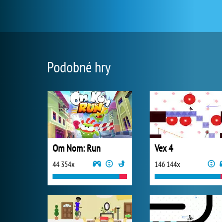
Podobné hry
Om Nom: Run
Vex 4
44 354x
146 144x