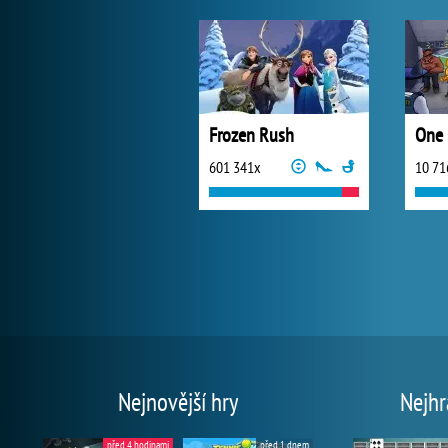
Frozen Rush
One 
601 341x
10 71
Nejnovější hry
Nejhr
před 4 hodinami
před 1 dnem