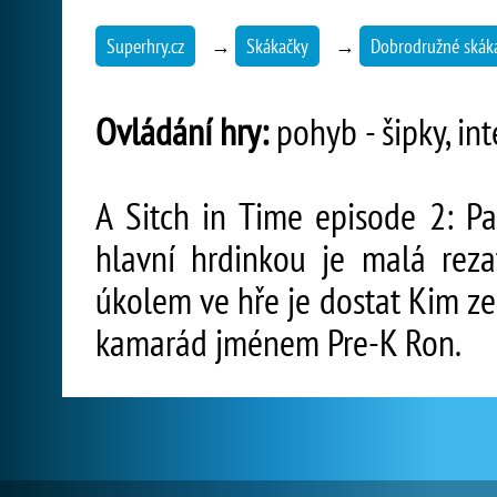
Superhry.cz
→
Skákačky
→
Dobrodružné skák
Ovládání hry:
pohyb - šipky, in
A Sitch in Time episode 2: Pas
hlavní hrdinkou je malá rez
úkolem ve hře je dostat Kim ze 
kamarád jménem Pre-K Ron.