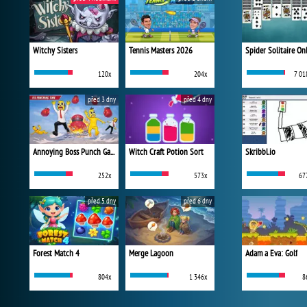
Witchy Sisters
Tennis Masters 2026
Spider Solitaire On
120x
204x
7 01
před 3 dny
před 4 dny
Annoying Boss Punch Game
Witch Craft Potion Sort
Skribbl.io
252x
573x
67
před 5 dny
před 6 dny
Forest Match 4
Merge Lagoon
Adam a Eva: Golf
804x
1 346x
8