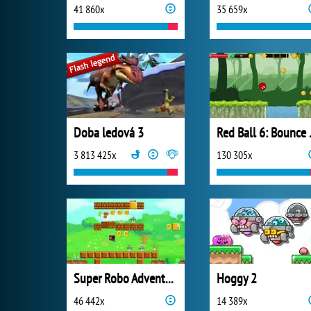
41 860x
35 659x
Doba ledová 3
Red B
3 813 425x
130 305x
Super Robo Adventure
Hoggy 2
46 442x
14 389x