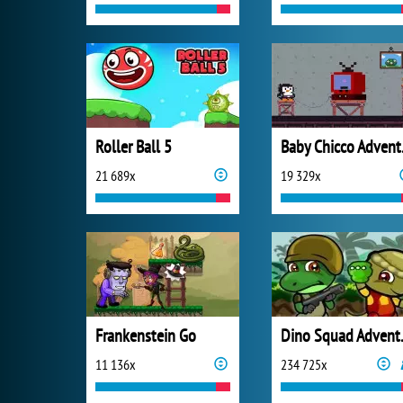
Roller Ball 5
Bab
21 689x
19 329x
Frankenstein Go
Dino 
11 136x
234 725x