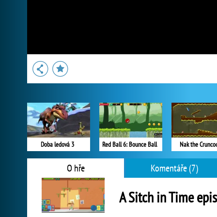
Doba ledová 3
Red Ball 6: Bounce Ball
Nak the Cruncod
O hře
Komentáře (7)
A Sitch in Time epi