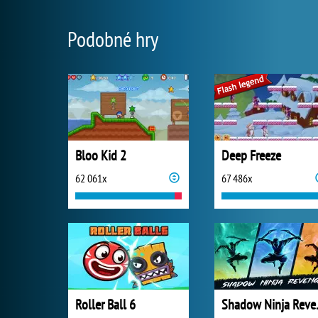
Podobné hry
Bloo Kid 2
Deep Freeze
62 061x
67 486x
Roller Ball 6
Shado